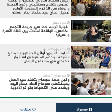
رئيس الاتحاد الدولي للتعليم والبحث
العلمي يتقدم مستقبلي وفود المحبة
والوفاء في الذكرى السنوية الأولى
لرحيل الحاج عيد عثمان بدار السلام
منذ 5 دقائق
النيابة ترسم خط سير جريمة التجمع
الخامس.. الواقعة امتدت بين شقة الأسرة
والسيارة
منذ حوالي 12 ساعة
أسامة الأتربي: أوائل الجمهورية نماذج
مشرفة.. ودعم المتفوقين استثمار
حقيقي في مستقبل الوطن
منذ حوالي 7 ساعات
وكيل صحة سوهاج يتفقد سير العمل
بمستشفى سوهاج العام مساء اليوم
ويشدد على الانضباط وتوافر الأدوية
فيسبوك
تعليقات