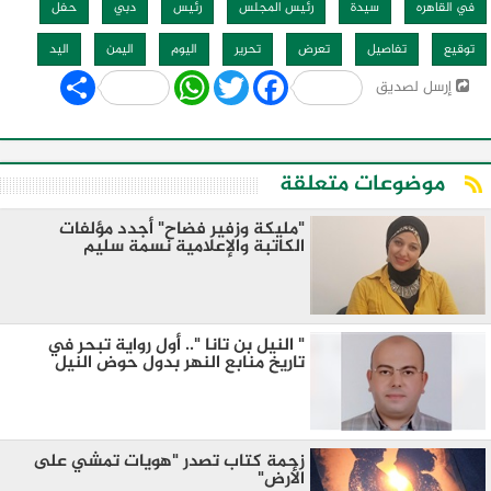
في القاهره
سيدة
رئيس المجلس
رئيس
دبي
حفل
توقيع
تفاصيل
تعرض
تحرير
اليوم
اليمن
اليد
Share
WhatsApp
Twitter
Facebook
إرسل لصديق
موضوعات متعلقة
"مليكة وزفير فضاح" أجدد مؤلفات
الكاتبة والإعلامية نسمة سليم
" النيل بن تانا ".. أول رواية تبحر في
تاريخ منابع النهر بدول حوض النيل
زحمة كتاب تصدر "هويات تمشي على
الأرض"