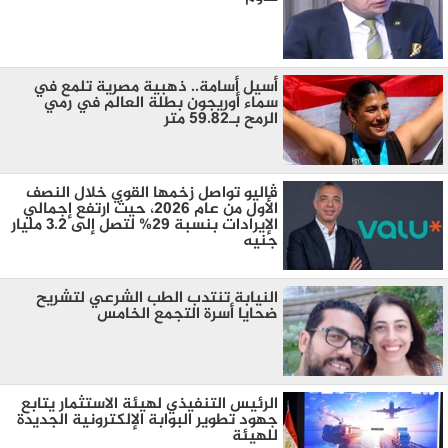
أسيل أسامة.. ذهبية مصرية تلمع في
سماء أوريجون بطلة العالم في رمي
الرمح بـ59.82 متر
ڤاليو تواصل زخمها القوي خلال النصف
الأول من عام 2026، حيث ارتفع إجمالي
الإيرادات بنسبة 29% لتصل إلى 3.2 مليار
جنيه
النيابة تنتدب الطب الشرعي لتشريح
ضحايا أسرة التجمع الخامس
الرئيس التنفيذي لهيئة الاستثمار يتابع
جهود تطوير البوابة الإلكترونية الجديدة
للهيئة