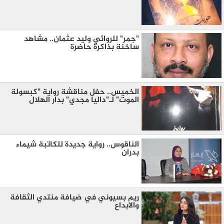
"جمر" للروائي وليد عثمان.. مشاهد
ساخنة بذاكرة حاضرة
الخميس.. حفل مناقشة رواية "كبسولة
الموت" لـ"داليا مجدي" بدار الهلال
الناقوس.. رواية جديدة للكاتبة شيماء
بدران
ريم بسيوني في ضيافة منتدي الثقافة
والابداع