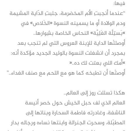
فيها:
“عندما أنجبتِ الأم المخضرمة، جلبتِ الدّاية المشيمة
ودم الولادة أو ما يسمينه النسوة «الخَلاص» في
»بَستِلَّة الغَلِيَّة» النحاس الخاصة بشِوارها..
أوصلتْها الداية للإبنة العروس التي لم تنجب بعد
بمجرد أن انشغلت النسوة بالوليد الجديد مؤكدة أنه:
»أمك اللي بعتت لك ده..«
أوصتْها أن تطبخه كما هو مع اللحم مع صنف الغداء..”
هكذا تسللت روز إلى العالم..
العالم الذي لف حبل الخيش حول خصر أنيسة
الناشفة، وغادرته فاطمة السحارة وبناتها إلى
المطبّلة، وسحرت الجنرالة وابنتها نساءه ورجاله بدار