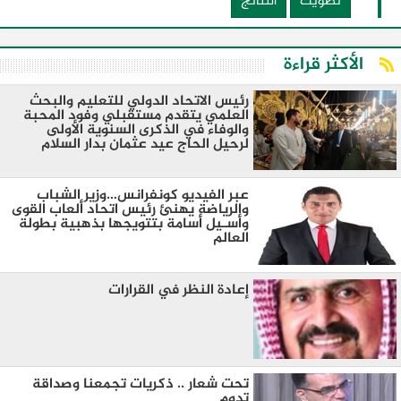
تصويت
النتائج
الأكثر قراءة
رئيس الاتحاد الدولي للتعليم والبحث
العلمي يتقدم مستقبلي وفود المحبة
والوفاء في الذكرى السنوية الأولى
لرحيل الحاج عيد عثمان بدار السلام
عبر الفيديو كونفرانس…وزير الشباب
والرياضة يهنئ رئيس اتحاد ألعاب القوى
وأسـيل أسامة بتتويجها بذهبية بطولة
العالم
إعادة النظر في القرارات
تحت شعار .. ذكريات تجمعنا وصداقة
تدوم