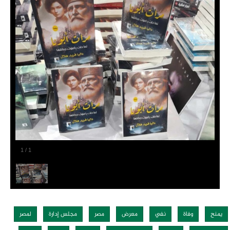
1
/
1
يمنح
وفاة
نفي
معرض
مصر
مجلس إدارة
لمصر