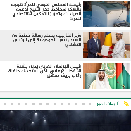
رئيسة المجلس القومي للمرأة تتوجه
بالشكر لمحافظ كفر الشيخ لدعمه
الصيادات وتعزيز التمكين الاقتصادي
للمرأة
وزير الخارجية يسلم رسالة خطية من
السيد رئيس الجمهورية إلى الرئيس
التشادي
رئيس البرلمان العربي يدين بشدة
الإنفجار الإرهابي الذي استهدف حافلة
ركاب بريف دمشق
ألبومات الصور