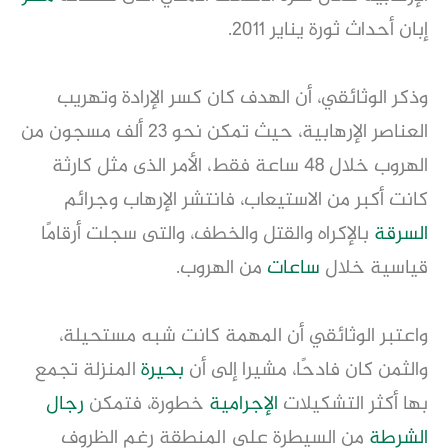
إبان أحداث ثورة يناير 2011.
وذكر الوثائقي، أن الهدف كان كسر الإرادة وتهريب
العناصر الإرهابية، حيث تمكن نحو 23 ألف مسجون من
الهروب خلال 48 ساعة فقط، الأمر الذى مثل كارثة
كانت أكبر من الاستيعاب، فانتشر الإرهاب وجرائم
السرقة
بالإكراه والقتل والخطف، والتى سجلت أرقامًا
قياسية خلال
ساعات
من الهروب.
واعتبر الوثائقي أن المهمة كانت شبه مستحيلة،
والثمن كان فادحًا، مشيرا إلى أن
بحيرة
المنزلة تجمع
بها أكثر التشكيلات
الإجرامية
خطورة، فتمكن
رجال
الشرطة
من السيطرة على المنطقة رغم الظروف