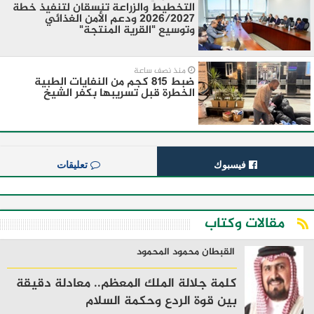
التخطيط والزراعة تنسقان لتنفيذ خطة
2026/2027 ودعم الأمن الغذائي
وتوسيع "القرية المنتجة"
منذ نصف ساعة
ضبط 815 كجم من النفايات الطبية
الخطرة قبل تسريبها بكفر الشيخ
فيسبوك
تعليقات
مقالات وكتاب
القبطان محمود المحمود
كلمة جلالة الملك المعظم.. معادلة دقيقة
بين قوة الردع وحكمة السلام