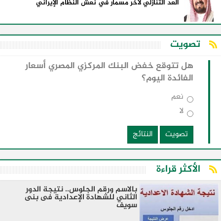
العد التنازلي لآخر مسمار في نعش النظام الإيراني
تصويت
هل تتوقع خفض البنك المركزي المصري أسعار
الفائدة اليوم؟
نعم
لا
تصويت
النتائج
الأكثر قراءة
بالاسم ورقم الجلوس.. نتيجة الدور
الثاني للشهادة الإعدادية فى بنى
سويف