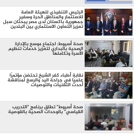
الرئيس التنفيذي للهيئة العامة
للاستثمار والمناطق الحرة وسفير
جمهورية باكستان لدى مصر يبحثان سبل
تعزيز التعاون الاستثماري بين البلدين
صحة أسيوط: اجتماع موسع بالإدارة
الصحية بالبداري لتعزيز خدمات تنظيم
الأسرة وتكاملها
نقابة أطباء كفر الشيخ تحتضن مؤتمرًا
علميًا في جراحة اليد والرسغ لمناقشة
أحدث التقنيات والتوصيات
صحة أسيوط" تطلق برنامج "التدريب
القياسي" بالوحدات الصحية بالقوصية