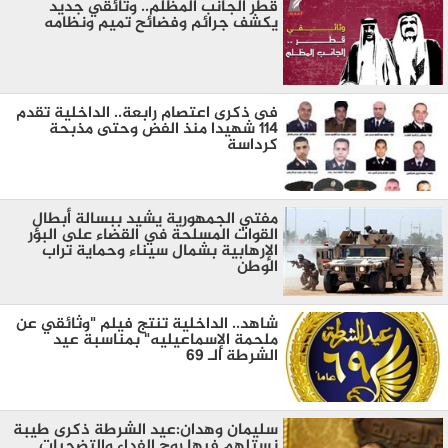
قطر الجانب المظلم.. وثائقي جديد
يكشف جرائم وفضائح تميم ونظامه
فى ذكرى اعتصام رابعة.. الداخلية تقدم
114 شهيدا منذ الفض وحتى مذبحة
كرداسة
مفتي الجمهورية يشيد ببسالة أبطال
القوات المسلحة في القضاء على البؤر
الإرهابية بشمال سيناء وحماية تراب
الوطن
شاهد.. الداخلية تنتج فيلم "وثائقي عن
ملحمة الإسماعيليه" بمناسبة عيد
الشرطة الـ 69
سليمان وهدان:عيد الشرطة ذكرى طيبة
نستلهم فيها روح الفداء والتضحيات