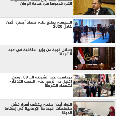
التي قدموها في خدمة الوطن
السيسي يطلع على حصاد أجهزة الأمن
خلال 2020
رسائل قوية من وزير الداخلية في عيد
الشرطة
بمناسبة عيد الشرطة الــ 69.. وضع
إكليل من الزهور على النصب التذكارى
لشهداء الشرطة
اللواء أيمن حلمى يكشف أسرار فشل
مخططات الجماعة الإرهابية فى إسقاط
الدولة