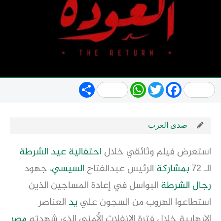
Share
WhatsApp
Twitter
Facebook
صدى العرب
استعرض فيلم وثائقي خلال
احتفالية
عيد الشرطة
الـ 72
بمشاركة
الرئيس عبدالفتاح
السيسي
، جهود
رجال الشرطة
البواسل في إعادة المساجين الذين
استطاعوا الهروب من السجون علي
يد
العناصر
الإرهابية خلال فترة الانفلات الأمني الذى شهدته
مصر