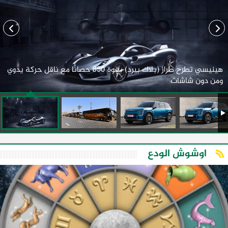
هينيسي تطرح طراز (بلاك بيرد) بقوة 850 حصانًا مع ناقل حركة يدوي
ومن دون شاشات
اوشوش الودع