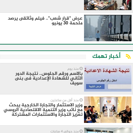
عرض "قرار شعب".. فيلم وثائقى يرصد
ملحمة 30 يونيو
أخبار تهمك
منذ يوم
بالاسم ورقم الجلوس.. نتيجة الدور
الثاني للشهادة الإعدادية فى بنى
سويف
منذ أقل من ساعتين
وزير الاستثمار والتجارة الخارجية يبحث
مع نائب وزير التنمية الاقتصادية الروسي
تعزيز التجارة والاستثمارات المشتركة
منذ حوالي 4 ساعات