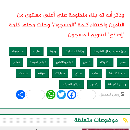
وذكر أنه تم بناء منظومة على أعلى مستوى من
التأمين واختفاء كلمة "المسجون" وحلت محلها كلمة
"إصلاح" لتقويم المسجون.
يبرز جهود رجال الشرطة
وزارة الداخلية
وزارة
هارب
منظومة
مصر
مشاركة
قبض
فيلم وثائقى
فيلم العودة
فيلم
عيد الشرطة
عقب
صلاح
سيارات
سرقه
ساعات
رجال الشرطة
رئيس
جرائم السرقه
Share
WhatsApp
Twitter
Facebook
إرسل لصديق
موضوعات متعلقة