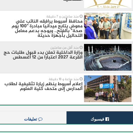
منذ ساعتين و 7 دقيقة
محافظ أسيوط يرافقه النائب علي
معوض يتابع ميدانيًا مبادرة "100 يوم
صحة" بالفتح.. ويوجه بدعم معامل
التحاليل بأجهزة حديثة
منذ أقل من ساعتين
وزارة الداخلية تعلن بدء قبول طلبات حج
القرعة 2027 اعتبارًا من 12 أغسطس
منذ ساعة و 18 دقيقة
إعلام أسيوط ينظم زيارة تثقيفية لطلاب
المدارس إلى متحف كلية العلوم
فيسبوك
تعليقات