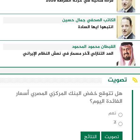
قراءة متأنية في حركة الشرطة 2026
الكاتب الصحفي جمال حسين
انتبهوا ايها السادة
القبطان محمود المحمود
العد التنازلي لآخر مسمار في نعش النظام الإيراني
تصويت
هل تتوقع خفض البنك المركزي المصري أسعار
الفائدة اليوم؟
نعم
لا
تصويت
النتائج