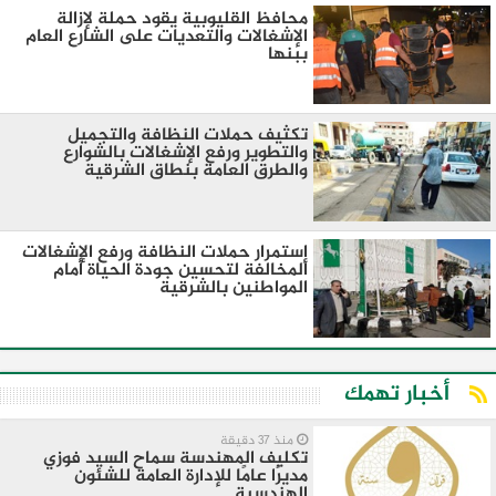
محافظ القليوبية يقود حملة لإزالة
الإشغالات والتعديات على الشارع العام
ببنها
تكثيف حملات النظافة والتجميل
والتطوير ورفع الإشغالات بالشوارع
والطرق العامة بنطاق الشرقية
إستمرار حملات النظافة ورفع الإشغالات
المخالفة لتحسين جودة الحياة أمام
المواطنين بالشرقية
أخبار تهمك
منذ 37 دقيقة
تكليف المهندسة سماح السيد فوزي
مديرًا عامًا للإدارة العامة للشئون
الهندسية