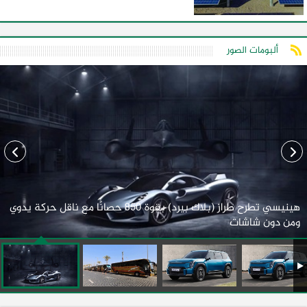
ألبومات الصور
هينيسي تطرح طراز (بلاك بيرد) بقوة 850 حصانًا مع ناقل حركة يدوي
ومن دون شاشات