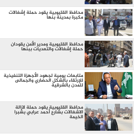
محافظ القليوبية يقود حملة إشغالات
مكبرة بمدينة بنها
محافظ القليوبية ومدير الأمن يقودان
حملة إشغالات والتعديات ببنها
متابعات يومية لجهود الأجهزة التنفيذية
للإرتقاء بالشكل الحضاري والجمالى
للمدن بالشرقية
محافظ القليوبية يقود حملة لازالة
الاشغالات بشارع أحمد عرابي بشبرا
الخيمة