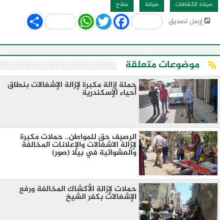
صيانة الكشافات
صيانة
صلاح
Share
WhatsApp
Twitter
Facebook
إرسل لصديق
موضوعات متعلقة
حملة إزالة مكبرة لإزالة الإشغالات بنطاق
أحياء الإسكندرية
الرصيف حق للمواطن.. حملات مكبرة
لإزالة الاشغالات والإعلانات المخالفة
والعشوائية في بيلا (صور)
حملات لإزالة الأكشاك المخالفة ورفع
الإشغالات بكفر الشيخ