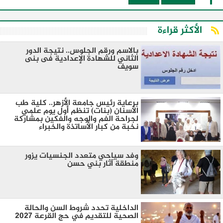
الأكثر قراءة
بالاسم ورقم الجلوس.. نتيجة الدور
الثاني للشهادة الإعدادية فى بنى
سويف
برعاية رئيس جامعة الأزهر.. كلية طب
الأسنان (بنات) تنظم أول يوم علمي
لجراحة الفم والوجه والفكين بمشاركة
نخبة من كبار الأساتذة والخبراء
وفد سياحي متعدد الجنسيات يزور
منطقة آثار بني حسن
الداخلية تحدد شروط السن والحالة
الصحية للتقديم في حج القرعة 2027