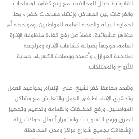
القانونية حيال المخالفية، مع رفع كفاءة المساحات
والفراغات بين المساكن وإنشاء مساحات خضراء بها،
لحماية البيئة والصحة العامة للمواطنين، ومواجهة أى
مظاهر عشوائية، فضلاً عن رفع كفاءة منظومة الإنارة
العامة، موجهاً بصيانة كشافات الإنارة ومراجعة
صلاحية العوازل، وأعمدة ووصلات الكهرباء، حماية
للأرواح والممتلكات.
وشدد محافظ كفرالشيخ، على الإلتزام بمواعيد العمل
وتحقيق الإنضباط في العمل والتعايش مع مشاكل
المواطنين، ورفع المخلفات والقمامة وتدعيم وتجهيز
الطرق ورفع التشوينات واستمرار أعمال حملات إزالة
الإشغالات بجميع شوارع مراكز ومدن المحافظة