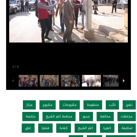
4
/
6
نفي
نائب
منظومة
مشروعات
مشروع
مركز
مخلفات
مخالفة
محور
محافظ كفر الشيخ
متابعة
لمتابعة
كهربا
كفر الشيخ
كفاءة
قضايا
غلق