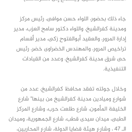
جاء ذلك بحضور، اللواء حسن موافى، رئيس مركز
ومدينة كفرالشيخ، واللواء دكتور سامح العزب، مدير
إدارة المرور، والعقيد أبوالفتوح زكى، مدير أقسام
تراخيص المرور، والمهندس الخضراوى خضر، رئيس
حى شرق مدينة كفرالشيخ، وعدد من القيادات
التنفيذية.
وخلال جولته تفقد محافظ كفرالشيخ، عدد من
شوارع وميادين مدينة كفرالشيخ من بينها" شارع
الخليفة المأمون، شارع طلعت حرب، وشارع المركز
الطبى، ميدان سيدى قطب، شارع الجمهورية، وميدان
الـ 47 ، وشارع هيئة قضايا الدولة، شارع المحاربين،