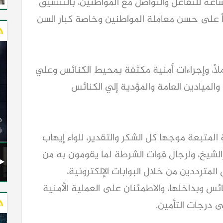
ساعة للتفاعل والتواصل مع المواطنين، بالتنسيق
اً على حسن معاملة المواطنين وخاصة كبار السن
ملًا، وإجراءات أمنية مكثفة بمحيط الكنائس وعلي
 والميادين العامة والمؤدية إلي الكنائس
وزير النقل يدشن 20 أتوبيسًا جديدًا مكيفًا من إنتاج شركة
ات الكهربائية
النصر للسيارات إلى شركة الاتحاد العربي للنقل البري
(السوبرجيت)
ن
 المتبعة موجها كل الشكر والتقدير، للواء إيهاب
الشيخ، ولرجال قوات الشرطة لما يقومون به من
لمترددين من خلال البوابات الإلكترونية،
ئس وبداخلها، والاطمئنان على العملية الأمنية
ى درجات التأمين.