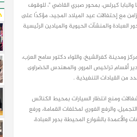
البابا كيرلس، بمحور صبري القاضي "، للوقوف
من مع إحتفالات عيد الميلاد المجيد، مؤكدًا على
ر العبادة والمنشآت الحيوية والميادين الرئيسية
كز ومدينة كفرالشيخ، واللواء دكتور سامح العزب،
 مدير أقسام تراخيص المرور، والمهندس الخضراوى
من القيادات التنفيذية .
غالات ومنع انتظار السيارات بمحيط الكنائس
تجميل، والرفع الفوري لمخلفات القمامة، ورفع
ات والأعمدة بالشوارع المحيطة بدور العبادة،