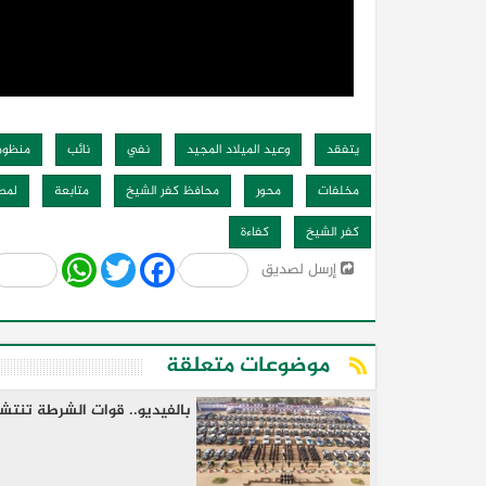
يتفقد
وعيد الميلاد المجيد
نفي
نائب
منظوم
مخلفات
محور
محافظ كفر الشيخ
متابعة
لمص
كفر الشيخ
كفاءة
Share
WhatsApp
Twitter
Facebook
إرسل لصديق
موضوعات متعلقة
بالفيديو.. قوات الشرطة تنتشر