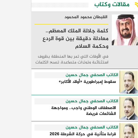
مقالات وكتاب
القبطان محمود المحمود
كلمة جلالة الملك المعظم..
معادلة دقيقة بين قوة الردع
وحكمة السلام
في الأوقات التي تمر بها المنطقة بظروف
استثنائية وتوترات متصاعدة، تصبح الكلمات
السياسية أكثر من مجرد مواقف معلنة؛ فهي
تكشف طريقة تفكير الدول، وكيفية إدارتها
الكاتب الصحفي جمال حسين
للأزمات، والحدود التي تفصل بين القوة ...
سقوط إمبراطورية «أولاد الأكابر»
الكاتب الصحفي جمال حسين
الاصطفاف الوطني واجب.. ومواجهة
الشائعات فريضة
الكاتب الصحفي جمال حسين
قراءة متأنية في حركة الشرطة 2026