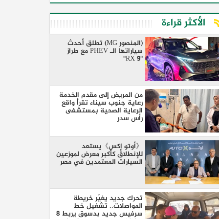
الأكثر قراءة
(المنصور MG) تطلق أحدث
سياراتها الـ PHEV مع طراز
"RX 9"
من المريض إلى مقدم الخدمة
رعاية جنوب سيناء تقرأ واقع
الرعاية الصحية بمستشفى
رأس سدر
《أوتو إكس》يستعد
للإنطلاق كأكبر معرض لموزعين
السيارات المعتمدين في مصر
تحرك جديد يغيّر خريطة
المواصلات.. تشغيل خط
سرفيس جديد بدسوق يربط 8