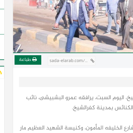
طباعة
sada-elarab.com/711745
يخ، اليوم السبت، يرافقه عمرو البشبيشى، نائب
لكنائس بمدينة كفرالشيخ.
ارع الخليفه المأمون، وكنيسة الشهيد العظيم مار