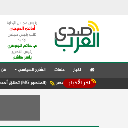
رئيس مجلس الإدارة
أمانى الموجى
نائب رئيس مجلس
الإدارة
م. حاتم الجوهري
رئيس التحرير
ياسر هاشم
اخبار
ملفات
الشارع السياسي
فن 
اخر الأخبار
 المعتمدين في مصر
(المنصور MG) تطلق أحدث سياراتها الـ PHEV مع طراز "RX 9"