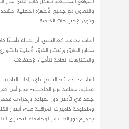
المواقع المختلفة، بشكل دائم على مدار ال
والتعاون مع جميع الأجهزة المعنية، مشدد
وذوي الإحتياجات الخاصة.
أضاف محافظ كفرالشيخ، أن هناك تأمينًا كا
محاور الطرق وإنتشار الفرق الأمنية بالشوارع
والمتنزهات العامة لتأمين الإحتفالات .
كيا EV9 GT للباحثين عن متعة قيادة السيار
العائلية
أشاد محافظ كفرالشيخ، بالإجراءات التأمينية
عطية، مساعد وزير الداخلية- مدير أمن كفر
جهد في تأمين دور العبادة، وإجراءات فحص ا
ومنظومة كاميرات المراقبة على أسوار الكنا
بجميع دور العبادة بالمحافظة، لتحقيق أعل