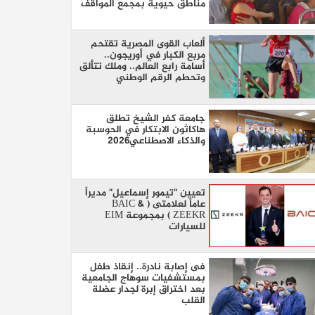
مناطق حيوية بمجمع المواقف
ألعاب القوى المصرية تقتحم
مربع الكبار في أوريجون..
أسامة رابع العالم.. وملك تتألق
وتحطم الرقم الوطني
جامعة كفر الشيخ تطلق
هاكاثون الابتكار في الحوسبة
والذكاء الاصطناعي2026
تعيين "تيمور إسماعيل" مديراً
عاماً لعلامتى ( BAIC &
ZEEKR ) بمجموعة EIM
للسيارات
فى إصابة نادرة.. إنقاذ طفل
بمستشفيات سوهاج الجامعية
بعد اختراق إبرة لجدار عضلة
القلب