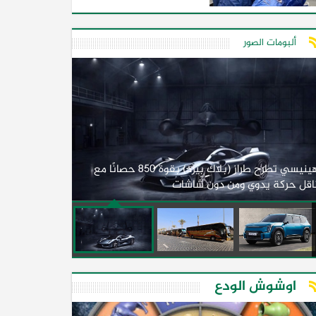
ألبومات الصور
لأول مرة.. مصر
هينيسي تطرح طراز (بلاك بيرد) بقوة 850 حصانًا مع
اقل حركة يدوي ومن دون شاشات
2026)
اوشوش الودع