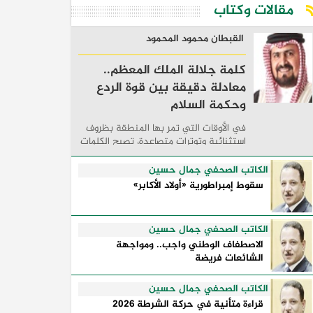
مقالات وكتاب
القبطان محمود المحمود
كلمة جلالة الملك المعظم..
معادلة دقيقة بين قوة الردع
وحكمة السلام
في الأوقات التي تمر بها المنطقة بظروف
استثنائية وتوترات متصاعدة، تصبح الكلمات
السياسية أكثر من مجرد مواقف معلنة؛ فهي
تكشف طريقة تفكير الدول، وكيفية إدارتها
الكاتب الصحفي جمال حسين
للأزمات، والحدود التي تفصل بين القوة ...
سقوط إمبراطورية «أولاد الأكابر»
الكاتب الصحفي جمال حسين
الاصطفاف الوطني واجب.. ومواجهة
الشائعات فريضة
الكاتب الصحفي جمال حسين
قراءة متأنية في حركة الشرطة 2026