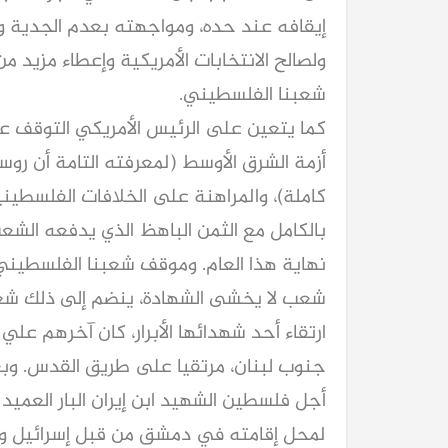
إيقافه عند حده، ومواجهته بعدم الجدية وا
ولصالح الانتخابات الأمريكية وإعطاء مزيد م
شعبنا الفلسطيني.
كما يتعين على الرئيس الأمريكي التوقف ع
أزمة الشرق الأوسط (لمعرفته التامة أن ر
كاملة)، والمراهنة على الخلافات الفلسطيني
بالكامل مع الثمن الباهظ الذي يدفعه ال
نهاية هذا العام. وموقف شعبنا الفلسطين
شعب لا يخشى الشهادة، ينضم إلى ذلك شعو
ارتقاء أحد شهدائها الأبرار، كان آخرهم ع
جنوب لبنان، مرتقيا على طريق القدس. وبع
أجل فلسطين الشهيد ابن إيران البار العمي
لمحل إقامته في دمشق من قبل إسرائيل والو