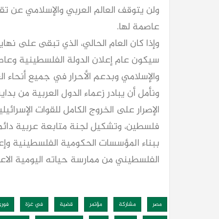
ولن يتوقف العالم العربي والإسلامي عن 
عاصمة لها.
وإذا كان العام الحالي، الذي تبقى على نها
سيكون عام إعلان الدولة الفلسطينية وعاص
والإسلامي وبدعم الأحرار في جميع أنحاء الع
الإصرار على الخروج الكامل للقوات الإسرا
كيا EV9 GT للباحثين عن متعة قيادة السيار
فلسطين، وتشكيل لجنة متابعة عربية دائمة
العائلية
ببناء المؤسسات الحكومية الفلسطينية وإعا
الفلسطيني من ممارسة حياته اليومية الاع
مصر
مشاركة
مؤتمر
قضية
في غزة
فورى