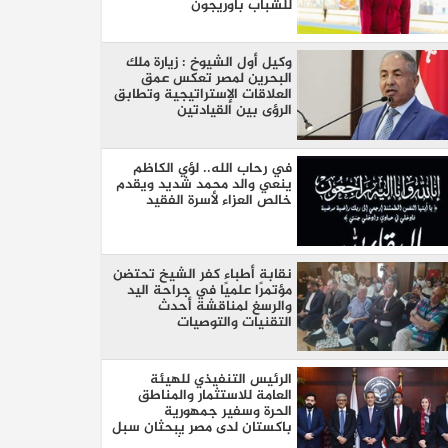
للشباب بأوريجون
وكيل أول الشيوخ : زيارة ملك
البحرين لمصر تعكس عمق
العلاقات الإستراتيجية وتطابق
الرؤى بين القيادتين
في رحاب الله.. لؤي الكاظم
ينعي والد محمد شديد ويقدم
خالص العزاء لأسرة الفقيد
نقابة أطباء كفر الشيخ تحتضن
مؤتمرًا علميًا في جراحة اليد
والرسغ لمناقشة أحدث
التقنيات والتوصيات
الرئيس التنفيذي للهيئة
العامة للاستثمار والمناطق
الحرة وسفير جمهورية
باكستان لدى مصر يبحثان سبل
تعزيز التعاون الاستثماري بين