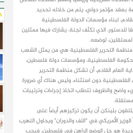
صة بعقد مؤتمر دولي، يتم من خلاله تحديد
القادم، لبناء مؤسسات الدولة الفلسطينية
 للدستور، الذي تكلّف لجنة، يشارك فيها ممثلين
لمستقلين، لوضعه.
 منظمة التحرير الفلسطينية هي من يمثل الشعب
بالحكومة الفلسطينية، ومؤسسات دولة فلسطين،
داية العام القادم، أن تشكل منظمة التحرير
الفلسطينية دون استثناء، وليس هناك أي ضرورة
 واضح والظروف تتطلب اتخاذ إجراءات وترتيبات
مستقلة.
يلتقون بلينكن أن يكون تركيزهم أيضاً على
 الوزير الأمريكي في "اللف والدوران" ويحاول التهرب
جديدة هو حل الوضع الراهن في فلسطين، فيجب