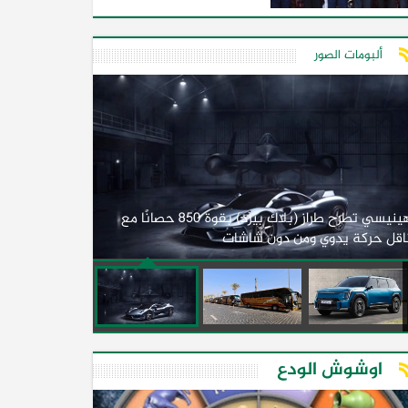
البلدين
ألبومات الصور
لأول مرة.. مصر
هينيسي تطرح طراز (بلاك بيرد) بقوة 850 حصانًا مع
اقل حركة يدوي ومن دون شاشات
2026)
اوشوش الودع