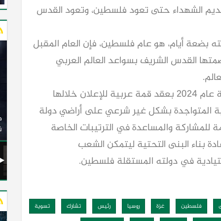
تقديم الشهداء حتى تعود فلسطين، وتعود القدس
يته بضعة أيام، هو عام فلسطين، فإن العام المقبل
متها القدس الشريف بسواعد العالم العربي
الم.
ونأمل أن يبادر زعماء الدول العربية من بداية عام 2024 بعقد قمة عربية للإعلان خلالها
وزير النقل يدشن 20 أتوبيسًا جديدًا مكيفًا من إنتاج شركة
ئيلية المتواجدة بشكل غير شرعي على أراضي دولة
ات الكهربائية
النصر للسيارات إلى شركة الاتحاد العربي للنقل البري
 للمشاركة والمساعدة في الترتيبات الخاصة
(السوبرجيت)
ن
دة بناء البنى التحتية ليتمكن الشعب
تيادية في دولته المستقلة فلسطين.
فلسطين
غزة
روسيا
رئيس
تشارك
تسوية