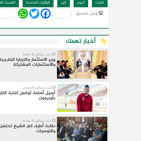
امارات
اليوم
اليد
الولايات المتحدة
القضية ال
Share
WhatsApp
Twitter
Facebook
إرسل لصديق
أخبار تهمك
منذ حوالي 12 ساعة
وزير الاستثمار والتجارة الخارج
والاستثمارات المشتركة
منذ حوالي 6 ساعات
أسيل أسامة تواصل كتابة التار
بأوريجون
منذ حوالي 14 ساعة
نقابة أطباء كفر الشيخ تحتضن 
والتوصيات