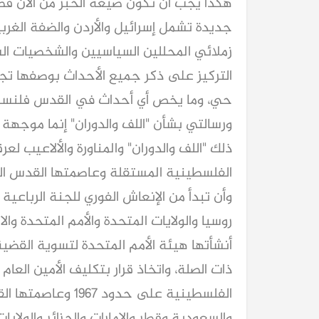
هكذا يجب أن تكون صيغة الخبر من الآن فص
جديدة تشمل إسرائيل والأردن والضفة الغرب
زملائي المحللين السياسيين والشخصيات الس
التركيز على ذكر جميع الأحداث بوصفها ت
حي، وما يخص أي أحداث في القدس فلنسم
ورسالتي بشأن "اللف والدوران" إنما موجهة وب
ذلك "اللف والدوران" والمناورة والألاعيب لع
الفلسطينية المستقلة وعاصمتها القدس الش
وأن تبدأ من الإنعاش الفوري للجنة الرباعية
روسيا والولايات المتحدة والأمم المتحدة والا
أنشأتها هيئة الأمم المتحدة لتسوية القضي
ذات الصلة، واتخاذ قرار بتكليف الأمين العام
الفلسطينية على حد
والسعودية وقطر والإمارات والجزائر والولاي