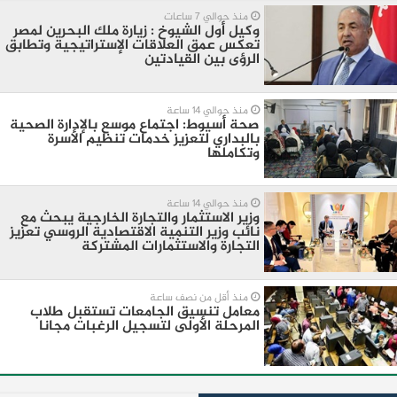
منذ حوالي 7 ساعات
وكيل أول الشيوخ : زيارة ملك البحرين لمصر
تعكس عمق العلاقات الإستراتيجية وتطابق
الرؤى بين القيادتين
منذ حوالي 14 ساعة
صحة أسيوط: اجتماع موسع بالإدارة الصحية
بالبداري لتعزيز خدمات تنظيم الأسرة
وتكاملها
منذ حوالي 14 ساعة
وزير الاستثمار والتجارة الخارجية يبحث مع
نائب وزير التنمية الاقتصادية الروسي تعزيز
التجارة والاستثمارات المشتركة
منذ أقل من نصف ساعة
معامل تنسيق الجامعات تستقبل طلاب
المرحلة الأولى لتسجيل الرغبات مجانا