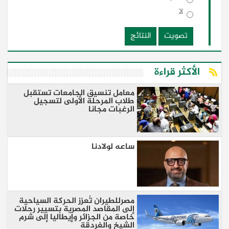
لا
تصويت
النتائج
الأكثر قراءة
معامل تنسيق الجامعات تستقبل
طلاب المرحلة الأولى لتسجيل
الرغبات مجانا
ساعه لولادنا
مصرللطيران تُعزز الحركة السياحية
إلى المقاصد المصرية بتسيير رحلات
خاصة من الجزائر وإيطاليا إلى شرم
الشيخ والغردقة