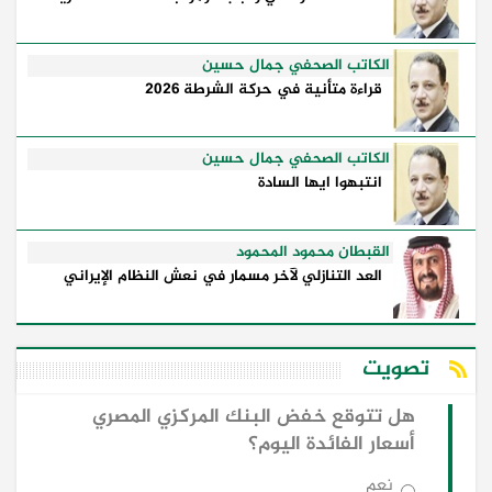
الكاتب الصحفي جمال حسين
قراءة متأنية في حركة الشرطة 2026
الكاتب الصحفي جمال حسين
انتبهوا ايها السادة
القبطان محمود المحمود
العد التنازلي لآخر مسمار في نعش النظام الإيراني
تصويت
هل تتوقع خفض البنك المركزي المصري
أسعار الفائدة اليوم؟
نعم