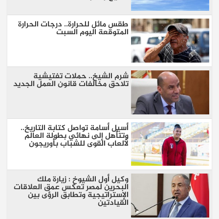
طقس مائل للحرارة.. درجات الحرارة
المتوقعة اليوم السبت
شرم الشيخ.. حملات تفتيشية
تلاحق مخالفات قانون العمل الجديد
أسيل أسامة تواصل كتابة التاريخ..
وتتأهل إلى نهائي بطولة العالم
لألعاب القوى للشباب بأوريجون
وكيل أول الشيوخ : زيارة ملك
البحرين لمصر تعكس عمق العلاقات
الإستراتيجية وتطابق الرؤى بين
القيادتين