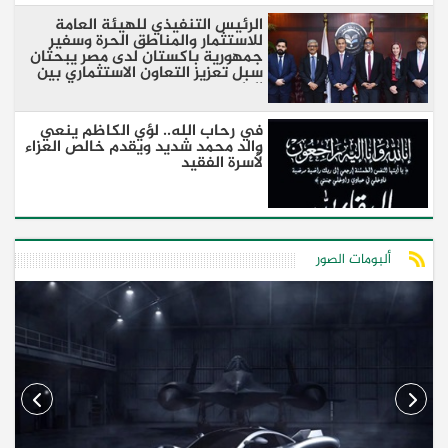
الرئيس التنفيذي للهيئة العامة
للاستثمار والمناطق الحرة وسفير
جمهورية باكستان لدى مصر يبحثان
سبل تعزيز التعاون الاستثماري بين
البلدين
في رحاب الله.. لؤي الكاظم ينعي
والد محمد شديد ويقدم خالص العزاء
لأسرة الفقيد
ألبومات الصور