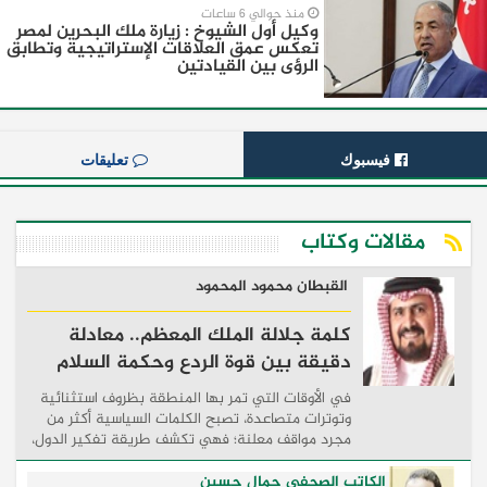
منذ حوالي 6 ساعات
وكيل أول الشيوخ : زيارة ملك البحرين لمصر
تعكس عمق العلاقات الإستراتيجية وتطابق
الرؤى بين القيادتين
فيسبوك
تعليقات
مقالات وكتاب
القبطان محمود المحمود
كلمة جلالة الملك المعظم.. معادلة
دقيقة بين قوة الردع وحكمة السلام
في الأوقات التي تمر بها المنطقة بظروف استثنائية
وتوترات متصاعدة، تصبح الكلمات السياسية أكثر من
مجرد مواقف معلنة؛ فهي تكشف طريقة تفكير الدول،
وكيفية إدارتها للأزمات، والحدود التي تفصل بين القوة
...
الكاتب الصحفي جمال حسين