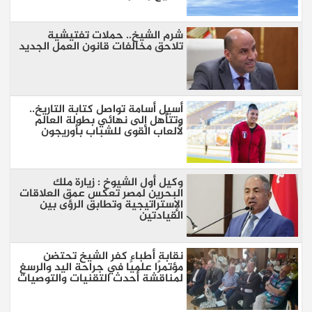
شرم الشيخ.. حملات تفتيشية
تلاحق مخالفات قانون العمل الجديد
أسيل أسامة تواصل كتابة التاريخ..
وتتأهل إلى نهائي بطولة العالم
لألعاب القوى للشباب بأوريجون
وكيل أول الشيوخ : زيارة ملك
البحرين لمصر تعكس عمق العلاقات
الإستراتيجية وتطابق الرؤى بين
القيادتين
نقابة أطباء كفر الشيخ تحتضن
مؤتمرًا علميًا في جراحة اليد والرسغ
لمناقشة أحدث التقنيات والتوصيات