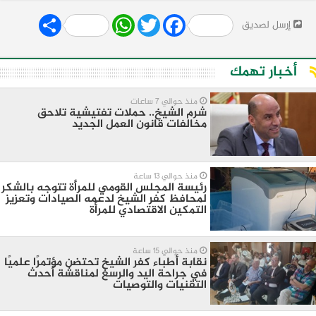
Share
WhatsApp
Twitter
Facebook
إرسل لصديق
أخبار تهمك
منذ حوالي 7 ساعات
شرم الشيخ.. حملات تفتيشية تلاحق
مخالفات قانون العمل الجديد
منذ حوالي 13 ساعة
رئيسة المجلس القومي للمرأة تتوجه بالشكر
لمحافظ كفر الشيخ لدعمه الصيادات وتعزيز
التمكين الاقتصادي للمرأة
منذ حوالي 15 ساعة
نقابة أطباء كفر الشيخ تحتضن مؤتمرًا علميًا
في جراحة اليد والرسغ لمناقشة أحدث
التقنيات والتوصيات