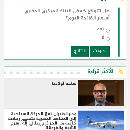
هل تتوقع خفض البنك المركزي المصري
أسعار الفائدة اليوم؟
نعم
لا
تصويت
النتائج
الأكثر قراءة
ساعه لولادنا
مصرللطيران تُعزز الحركة السياحية
إلى المقاصد المصرية بتسيير رحلات
خاصة من الجزائر وإيطاليا إلى شرم
الشيخ والغردقة