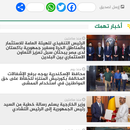
Share
WhatsApp
Twitter
Facebook
إرسل لصديق
أخبار تهمك
منذ ساعتين
الرئيس التنفيذي للهيئة العامة للاستثمار
والمناطق الحرة وسفير جمهورية باكستان
لدى مصر يبحثان سبل تعزيز التعاون
الاستثماري بين البلدين
منذ يوم
محافظ الإسكندرية يوجه برفع الإشغالات
المخالفة بكورنيش المنتزه للحفاظ على حق
المواطنين في استخدام الممشى
منذ ساعتين
وزير الخارجية يسلم رسالة خطية من السيد
رئيس الجمهورية إلى الرئيس التشادي