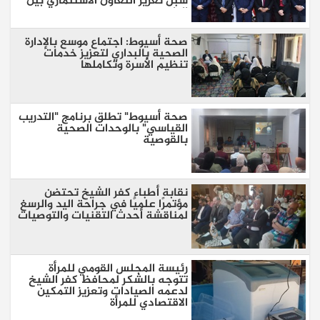
سبل تعزيز التعاون الاستثماري بين
البلدين
صحة أسيوط: اجتماع موسع بالإدارة
الصحية بالبداري لتعزيز خدمات
تنظيم الأسرة وتكاملها
صحة أسيوط" تطلق برنامج "التدريب
القياسي" بالوحدات الصحية
بالقوصية
نقابة أطباء كفر الشيخ تحتضن
مؤتمرًا علميًا في جراحة اليد والرسغ
لمناقشة أحدث التقنيات والتوصيات
رئيسة المجلس القومي للمرأة
تتوجه بالشكر لمحافظ كفر الشيخ
لدعمه الصيادات وتعزيز التمكين
الاقتصادي للمرأة