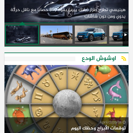
هينيسي تطرح طراز (بلاك بيرد) بقوة 850 حصانًا مع ناقل حركة
ل
يدوي ومن دون شاشات
أف
اوشوش الودع
06/April/2020
توقعات الأبراج وحظك اليوم