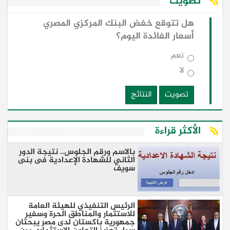
تصويت
هل تتوقع خفض البنك المركزي المصري
أسعار الفائدة اليوم؟
نعم
لا
تصويت
النتائج
الأكثر قراءة
بالاسم ورقم الجلوس.. نتيجة الدور
الثاني للشهادة الإعدادية فى بنى
سويف
الرئيس التنفيذي للهيئة العامة
للاستثمار والمناطق الحرة وسفير
جمهورية باكستان لدى مصر يبحثان