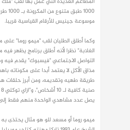
المطاعم العديدة التي عمل بها لقب "ملك 
1000 طب
موسوعة جينيس للأرقام القياسية قريبا.
وكما أطلق الطليان لقب "ميمو روما" على 
الغلابة" نظرا لأنه أطلق برنامج يظهر فيه
مذاق الأكل لا يعتمد أبدا على مكوناته با
ص
يصل عدد مشاهدي الواحدة منهم فقط إلى ما يقرب من 
ميمو روما أو مسعد للو هو مثال يحتذى به
الشيخ عام 1993 تاركا مهنته كتا