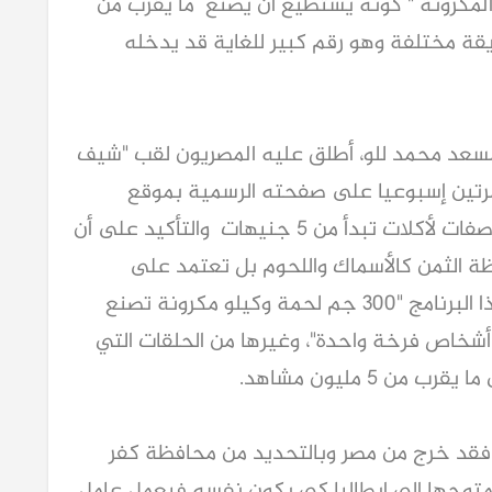
المكرونة " كونه يستطيع أن يصنع ما يقرب من
ق متنوع من المكرونة بـ 1000 طريقة مختلفة وهو رقم كبير للغاية قد يدخله
مسعد محمد للو، أطلق عليه المصريون لقب "شيف
 مرتين إسبوعيا على صفحته الرسمية بموقع
التواصل الاجتماعي "فيسبوك" يقدم فيه وصفات لأكلات تبدأ من 5 جنيهات والتأكيد على أن
هظة الثمن كالأسماك واللحوم بل تعتمد على
طريقة طهيه وتقديمه، ومن أبرز حلقات هذا البرنامج "300 جم لحمة وكيلو مكرونة تصنع
نية كافية لـ 10 أشخاص"، و"ازاي توكلي 8 أشخاص فرخة واحدة"، وغيرها من الحلقات التي
5 مليون مشاهد.
 فقد خرج من مصر وبالتحديد من محافظة كفر
جر موبيليا متوجها إلى إيطاليا كي يكون نفسه فيعمل عامل