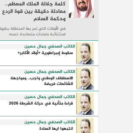
كلمة جلالة الملك المعظم..
معادلة دقيقة بين قوة الردع
وحكمة السلام
في الأوقات التي تمر بها المنطقة بظرو
استثنائية وتوترات متصاعدة، تصبح
الكلمات السياسية أكثر من مجرد مواقف
معلنة؛ فهي تكشف طريقة تفكير الدول،
الكاتب الصحفي جمال حسين
وكيفية إدارتها للأزمات، والحدود التي
سقوط إمبراطورية «أولاد الأكابر»
تفصل بين القوة ...
الكاتب الصحفي جمال حسين
الاصطفاف الوطني واجب.. ومواجهة
الشائعات فريضة
الكاتب الصحفي جمال حسين
قراءة متأنية في حركة الشرطة 2026
الكاتب الصحفي جمال حسين
انتبهوا ايها السادة