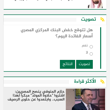
تصويت
هل تتوقع خفض البنك المركزي المصري
أسعار الفائدة اليوم؟
نعم
لا
تصويت
النتائج
الأكثر قراءة
​حازم المنوفي ينصح المصريين:
اشتروا "حلاوة المولد" مبكراً لهذا
السبب.. وابتعدوا عن حلوى الرصيف