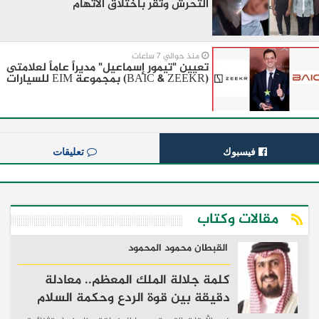
التحرش وتقر باختلاق الاتهام
منذ حوالي 7 ساعات
تعيين "تيمور إسماعيل" مديراً عاماً لعلامتى
(BAIC & ZEEKR) بمجموعة EIM للسيارات
فيسبوك
تعليقات
مقالات وكتاب
القبطان محمود المحمود
كلمة جلالة الملك المعظم.. معادلة
دقيقة بين قوة الردع وحكمة السلام