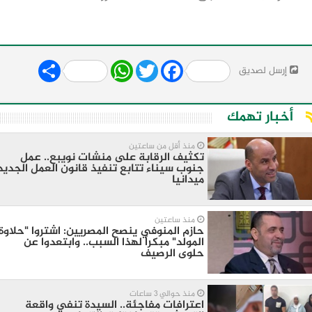
Share
WhatsApp
Twitter
Facebook
إرسل لصديق
أخبار تهمك
منذ أقل من ساعتين
تكثيف الرقابة على منشات نويبع.. عمل
جنوب سيناء تتابع تنفيذ قانون العمل الجديد
ميدانيا
منذ ساعتين
​حازم المنوفي ينصح المصريين: اشتروا "حلاوة
المولد" مبكراً لهذا السبب.. وابتعدوا عن
حلوى الرصيف
منذ حوالي 3 ساعات
اعترافات مفاجئة.. السيدة تنفي واقعة