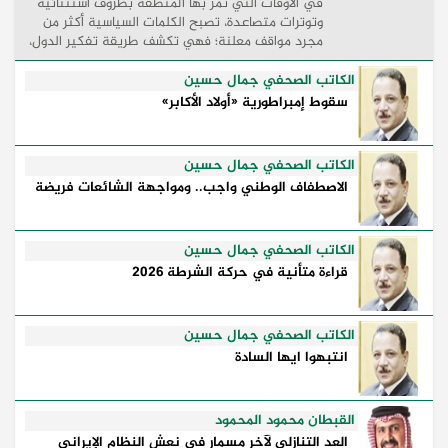
في الأوقات التي تمر بها المنطقة بظروف استثنائية
وتوترات متصاعدة، تصبح الكلمات السياسية أكثر من
مجرد مواقف معلنة؛ فهي تكشف طريقة تفكير الدول،
وكيفية إدارتها للأزمات، والحدود التي تفصل بين القوة
...
الكاتب الصحفي جمال حسين
سقوط إمبراطورية «أولاد الأكابر»
الكاتب الصحفي جمال حسين
الاصطفاف الوطني واجب.. ومواجهة الشائعات فريضة
الكاتب الصحفي جمال حسين
قراءة متأنية في حركة الشرطة 2026
الكاتب الصحفي جمال حسين
انتبهوا ايها السادة
القبطان محمود المحمود
العد التنازلي لآخر مسمار في نعش النظام الإيراني