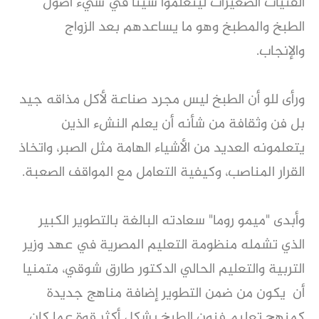
الفتيات الصغيرات ليتعلموا شيئا في شيء أصول
الطبخ والمطبخ وهو ما يساعدهم بعد الزواج
والإنجاب.
ورأى للو أن الطبخ ليس مجرد صناعة لأكل مذاقه جيد
بل فن وثقافة من شأنه أن يعلم النشء الذين
يتعلمونه العديد من الأشياء الهامة مثل الصبر، واتخاذ
القرار المناصب، وكيفية التعامل مع المواقف الصعبة.
وأبدى "ميمو روما" سعادته البالغة بالتطوير الكبير
الذي تشمله منظومة التعليم المصرية في عهد وزير
التربية والتعليم الحالي الدكتور طارق شوقي، متمنيا
أن يكون من ضمن التطوير إضافة مناهج جديدة
كمنهج تعليم فنون الطبخ بشكل أكثر قوة عما كان