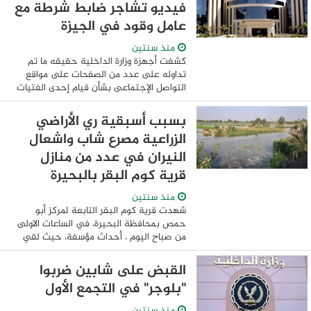
فيديو تشاجر ضابط شرطة مع
عامل وقود في الجيزة
منذ سنتين
كشفت أجهزة وزارة الداخلية حقيقه ما تم
تداوله على عدد من الصفحات على مواقع
التواصل الإجتماعى بشأن قيام إحدى الفتيات
بتصوير مقطع فيديو يظهر خلاله قائد سيارة
يقوم بالإصطدام بأحد الأشخاص خلال مشاجرة
بسبب أسبقية ري الأراضي
...
الزراعية مصرع شاب واشعال
النيران في عدد من منازل
قرية كوم البقر بالبحيرة
منذ سنتين
شهدت قرية كوم البقر التابعة لمركز أبو
حمص بمحافظة البحيرة، في الساعات الاولى
من صباح اليوم ، أحداث مؤسفة، حيث لقي
شخص مصرعه في الحال، جراء وقوع مشاجرة
بين عائلتين بالقرية، بسبب أسبقية ري
القبض على شابين ضربوا
الأراضي ...
"بلوجر" في التجمع الأول
منذ سنتين