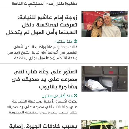
مشاجرة داخل إحدى المستشفيات الخاصة
"كائنة بدائرة قسم شرطة أول أكتوبر".
بالانتقال والفحص تم التقابل ...
زوجة إمام عاشور للنيابة:
تعرضت لمعاكسة داخل
السينما وأمن المول لم يتدخل
منذ سنتين
قالت زوجة إمام عاشورلاعب النادى الأهلى
الشهير في أقوالها أمام نيابة الشيخ زايد في
واقعة اقتحام زوجها مول تجاري بمنطقة
الشيخ زايد بسبب معاكستها، أنها تعرضت
للتحرش اللفظى داخل السينما من بعض
العثور على جثة شاب لقى
الشباب. ...
مصرعه على يد صديقه فى
مشاجرة بقليوب
منذ أكثر من سنتين
عثرت الأجهزة الأمنية بمحافظة القليوبية
على جثة شاب لقي مصرعه على يد صديقه
خلف مسجد سيدى عواد بمنطقة المجدودة،
التابعة لمدينة قليوب، وذلك بسبب مشاجرة
نشبت بينهما، تم إخطار النيابة العامة ...
بسبب خلافات الجيرة.. إصابة