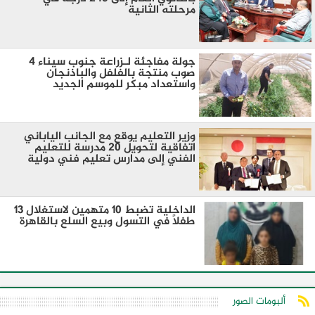
مرحلته الثانية
جولة مفاجئة لـزراعة جنوب سيناء 4
صوب منتجة بالفلفل والباذنجان
واستعداد مبكر للموسم الجديد
وزير التعليم يوقع مع الجانب الياباني
اتفاقية لتحويل 20 مدرسة للتعليم
الفني إلى مدارس تعليم فني دولية
الداخلية تضبط 10 متهمين لاستغلال 13
طفلًا في التسول وبيع السلع بالقاهرة
ألبومات الصور