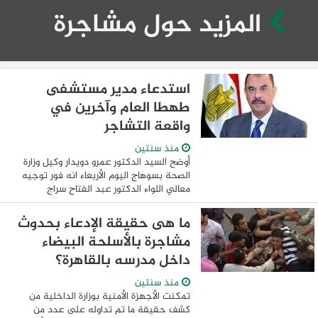
المزيد حول مشاجرة
استدعاء مدير مستشفى
طهطا العام وآخرين في
واقعة التشاجر
منذ سنتين
أوضح السيد الدكتور عمرو دويدار وكيل وزارة
الصحة بسوهاج اليوم الأربعاء انه فور توجيه
معالي اللواء الدكتور عبد الفتاح سراج
محافظه سوهاج له بتشكيل لجنه للتحقيق
في واقعة مشاجرة استقبال مستشفى طهطا
ما هى حقيقة الإدعاء بحدوث
...
مشاجرة بالأسلحة البيضاء
داخل مدرسه بالقاهرة؟
منذ سنتين
تمكنت الأجهزة الأمنية بوزارة الداخلية من
كشف حقيقة ما تم تداوله على عدد من