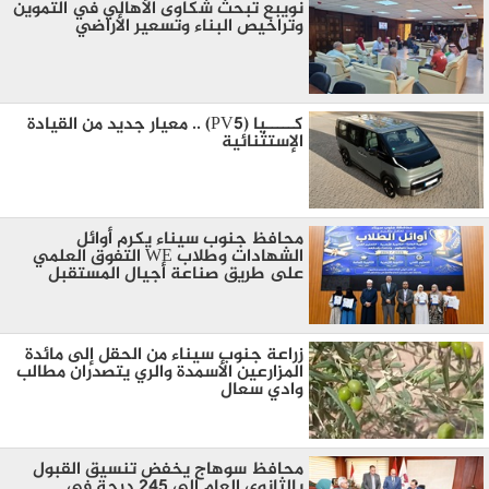
نويبع تبحث شكاوى الأهالي في التموين
وتراخيص البناء وتسعير الأراضي
كـــــيا (PV5) .. معيار جديد من القيادة
الإستثنائية
محافظ جنوب سيناء يكرم أوائل
الشهادات وطلاب WE التفوق العلمي
على طريق صناعة أجيال المستقبل
زراعة جنوب سيناء من الحقل إلى مائدة
المزارعين الأسمدة والري يتصدران مطالب
وادي سعال
محافظ سوهاج يخفض تنسيق القبول
بالثانوي العام إلى 245 درجة في