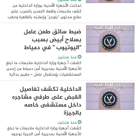
تمكنت الأجهزة الأمنية بوزارة الداخلية من
كشف ملابسات واقعة التعدى بالضرب على
صانع محتوى "بلوجر" وإصابته بالقاهرة وعقب
تقنين الإجراءات تم ضبط مرتكبا الواقعة
وتولت النيابة التحقيق تبلغ لقسم ...
ضبط سائق طعن عامل
بسلاح أبيض بسبب
"اليوتيوب " في دمياط
منذ سنتين
كشفت أ جهزة وزارة الداخلية ملابسات ما تبلغ
للأجهزة الأمنية بمديرية أمن دمياط من إحدى
المستشفيات بإستقبال عامل – مقيم بدائرة
قسم شرطة ثان المحلة "مصاباً بجروح
متفرقة" إثر التعدى عليه من قبل آخر ...
الداخلية تكشف تفاصيل
القبض على طرفي مشاجره
داخل مستشفى خاصه
بالجيزة
منذ سنتين
كشفت أجهزة وزارة الداخلية ملابسات ما تبلغ
للأجهزة الأمنية بمديرية أمن الجيزة بوجود