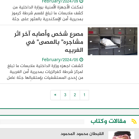
09/February/2024
تمكنت الأجهزة الأمنية بوزارة الداخلية من
كشف ملابسات ما تبلغ لقسم شرطة كرموز
بمديرية أمن الإسكندرية بالعثور على جثة
سائق مركبة "توك توك" ، له معلومات جنائية
داخل الشقة سكنه بدائرة القسم . أسفرت
مصرع شخص وأصابه آخر اثر
جهود ...
مشاجره" بالعصى" في
الغربيه
05/February/2024
كشفت اجهزه وزارة الداخلية ملابسات ما تبلغ
لمركز شرطة كفرالزيات بمديرية أمن الغربية
من إحدى المستشفيات بإستقبالها جثة عامل
ونجل شقيقه "مصاب بجرح بالرأس" ، مقيمان
بدائرة المركز . بالفحص تبين قيام 3 ...
»
3
2
1
مقالات وكتاب
القبطان محمود المحمود