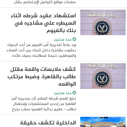
صفحات مواقع التواصل الإجتماعى بشأن
الإدعاء بحدوث مشاجرة بالأسلحة البيضاء
داخل إحدى المدارس بالقاهرة البدايه كانت
استشهاد عقيد شرطه اثناء
برصد ...
السيطره علي مشاجره في
بنك بالفيوم
منذ سنتين
ورد بلاغاً لمديرية أمن الفيوم من أحد البنوك
بنشوب مشاجرة داخل البنك بين أحد العملاء
والموظفين نتيجة لمطالبته بصرف عائده
الإدخارى قبل موعده ، إنتابته على إثرها حاله
هياج حيث إنتقلت قوة أمنية ...
كشف ملابسات واقعة مقتل
طالب بالقاهرة. وضبط مرتكب
الواقعه
منذ سنتين
تبلغ لقسم شرطة السلام ثان بمديرية أمن
القاهرة من إحدى المستشفيات بإستقبال
(طالب - مقيم بدائرة القسم) مصاب بجرح
طعنى ، وتوفى فور وصوله إثر إدعاء مشاجرة
بالمنطقة محل سكنه. بالإنتقال ...
الداخلية تكشف حقيقة