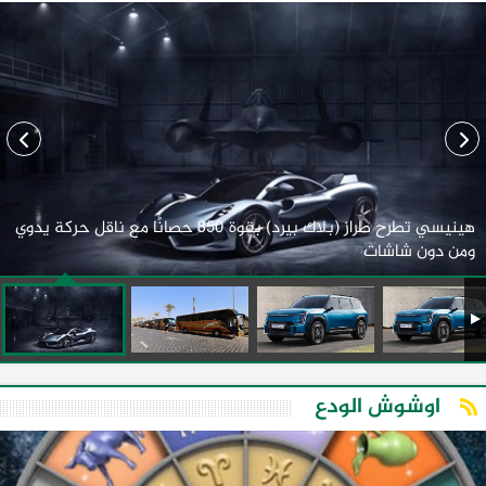
هينيسي تطرح طراز (بلاك بيرد) بقوة 850 حصانًا مع ناقل حركة يدوي
ومن دون شاشات
اوشوش الودع