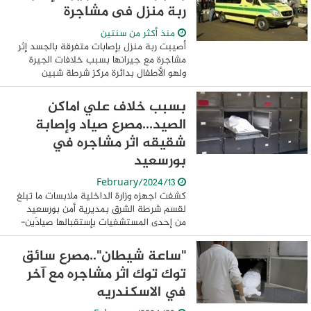
ربة منزل فى مشاجرة
منذ أكثر من سنتين
أصيبت ربة منزل بإصابات متفرقة بالجسد إثر
مشاجرة مع جيرانها بسبب خلافات الجيرة
ولهو الأطفال بدائرة مركز شرطة شبين
القناطر بمحافظة القليوبية. وجرى نقل
المصابة لمستشفى بنها الجامعي وتحرر
بسبب خلاف علي اماكن
محضر بالواقعة ...
الصيد...مصرع صياد وإصابة
شقيقه اثر مشاجره في
بورسعيد
13/February/2024
كشفت اجهزه وزارة الداخلية ملابسات ما تبلغ
لقسم شرطة الشرق بمديرية أمن بورسعيد
من إحدى المستشفيات بإستقبالها صيادَين-
مقيمان بدائرة قسم شرطة الضواحى
"مصابان" وتوفى أحدهما عقب وصوله
"ساعة شيطان"..مصرع سائق
وبسؤال المصاب ...
توك توك اثر مشاجره مع آخر
في الاسكندريه