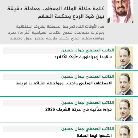
كلمة جلالة الملك المعظم.. معادلة دقيقة
بين قوة الردع وحكمة السلام
في الأوقات التي تمر بها المنطقة بظروف استثنائية
وتوترات متصاعدة، تصبح الكلمات السياسية أكثر من مجرد
مواقف معلنة؛ فهي تكشف طريقة تفكير الدول، وكيفية
إدارتها للأزمات، والحدود التي تفصل بين القوة ...
الكاتب الصحفي جمال حسين
سقوط إمبراطورية «أولاد الأكابر»
الكاتب الصحفي جمال حسين
الاصطفاف الوطني واجب.. ومواجهة الشائعات فريضة
الكاتب الصحفي جمال حسين
قراءة متأنية في حركة الشرطة 2026
الكاتب الصحفي جمال حسين
انتبهوا ايها السادة