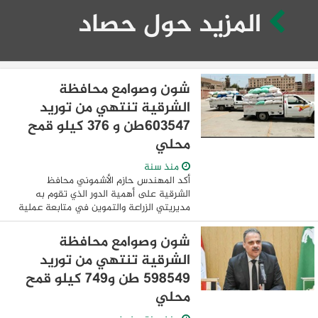
المزيد حول حصاد
شون وصوامع محافظة
الشرقية تنتهي من توريد
٦٠٣٥٤٧طن و ٣٧٦ كيلو قمح
محلي
منذ سنة
أكد المهندس حازم الأشموني محافظ
الشرقية على أهمية الدور الذي تقوم به
مديريتي الزراعة والتموين في متابعة عملية
حصاد وتوريد محصول القمح مع المزارعين
على مستوى المحافظة ومساعدتهم في
شون وصوامع محافظة
سرعة تسليمه ...
الشرقية تنتهي من توريد
٥٩٨٥٤٩ طن و٧٤٩ كيلو قمح
محلي