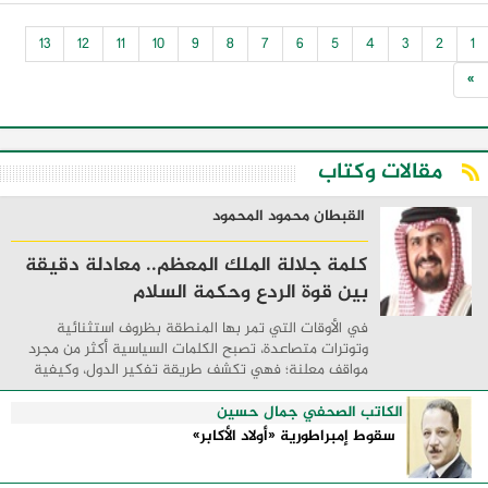
بالمحافظة لأهميته الغذائية وما يحققه من
عائد إقتصادى حيث ينشط الصناعة الغذائية
13
12
11
10
9
8
7
6
5
4
3
2
1
باعتباره مادة ...
»
مقالات وكتاب
القبطان محمود المحمود
كلمة جلالة الملك المعظم.. معادلة دقيقة
بين قوة الردع وحكمة السلام
في الأوقات التي تمر بها المنطقة بظروف استثنائية
وتوترات متصاعدة، تصبح الكلمات السياسية أكثر من مجرد
مواقف معلنة؛ فهي تكشف طريقة تفكير الدول، وكيفية
إدارتها للأزمات، والحدود التي تفصل بين القوة ...
الكاتب الصحفي جمال حسين
سقوط إمبراطورية «أولاد الأكابر»