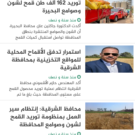
توريد 162 ألف طن قمح لشون
...
وصوامع البحيرة
منذ سنة و نصف
أكدت الدكتورة جاكلين عازر، محافظ البحيرة،
أن الشون والصوامع المنتشرة بنطاق
المحافظة تواصل استقبال كميات القمح
المورّدة من المزارعين بكفاءة وانتظام، حيث
بلغ إجمالي ما تم توريده حتى صباح اليوم ...
استمرار تدفق الأقماح المحلية
للمواقع التخزينية بمحافظة
الشرقية
منذ سنة و نصف
أكد المهندس حازم الأشموني محافظ
الشرقية انتظام عملية توريد محصول القمح
على مستوى المحافظة حيث بلغ ما تم
توريده بالأمس ٢٤٦٧٢طن و٥٩٤ كيلو ليصل
إجمالي ما تم توريده حتى الآن ٤٢٠٥٦٩ طن و
محافظ الشرقية: إنتظام سير
٧٦٠ كيلو ...
العمل بمنظومة توريد القمح
لشون وصوامع المحافظة
منذ سنة و نصف