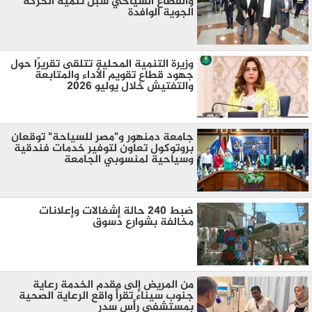
والقطاع السياحي سبل تنمية الحركة
الجوية الوافدة
وزيرة التنمية المحلية تتلقى تقريرًا حول
جهود قطاع تقويم الأداء والمتابعة
والتفتيش خلال يوليو 2026
جامعة دمنهور و"مصر للسياحة" توقعان
بروتوكول تعاون لتوفير خدمات فندقية
وسياحية لمنسوبي الجامعة
ضبط 240 حالة إشغالات وإعلانات
مخالفة بشوارع دسوق
من المريض إلى مقدم الخدمة رعاية
جنوب سيناء تقرأ واقع الرعاية الصحية
بمستشفى رأس سدر