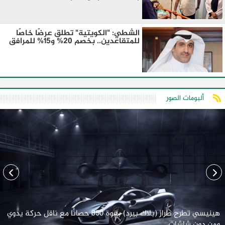
الشطي: "الكويتية" تطلق عرضًا خاصًا
للمتقاعدين.. بخصم 20% و15% للمرافق
ألبومات الصور
هينيسي تطرح طراز (بلاك بيرد) بقوة 850 حصانًا مع ناقل حركة يدوي
ومن دون شاشات