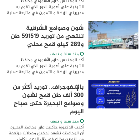
أكد المهندس حازم الأشموني محافظ
الشرقية على أهمية الدور الذي تقوم به
مديريتي الزراعة و التموين في متابعة عملية
حصاد وتوريد محصول القمح مع المزارعين
على مستوى المحافظة ومساعدتهم في
شون وصوامع الشرقية
سرعة تسليمه ...
تنتهي من توريد ٥٩١٥١٩ طن
و٢٨٩ كيلو قمح محلي
منذ سنة و نصف
أكد المهندس حازم الأشموني محافظ
الشرقية على أهمية الدور الذي تقوم به
مديريتي الزراعة و التموين في متابعة عملية
حصاد وتوريد محصول القمح مع المزارعين
على مستوى المحافظة ومساعدتهم في
بالإنفوجراف.. توريد أكثر من
سرعة تسليمه ...
300 ألف طن قمح لشون
وصوامع البحيرة حتى صباح
اليوم
منذ سنة و نصف
أكدت الدكتورة جاكلين عازر، محافظ البحيرة،
أن المحافظة تشهد تحقيق معدلات مرتفعة
من التوريد، وذلك في ظل الدعم الكامل