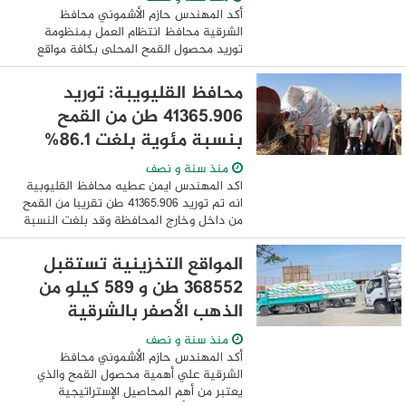
أكد المهندس حازم الأشموني محافظ
الشرقية محافظ انتظام العمل بمنظومة
توريد محصول القمح المحلى بكافة مواقع
التخزين بالمحافظة والتي تعمل بدورها بشكل
منتظم في جمع وتخزين محصول القمح من
محافظ القليويبة: توريد
الموردين ...
41365.906 طن من القمح
بنسبة مئوية بلغت 86.1%
منذ سنة و نصف
اكد المهندس ايمن عطيه محافظ القليوبية
انه تم توريد 41365.906 طن تقريبا من القمح
من داخل وخارج المحافظة وقد بلغت النسبة
المئوية للتوريد 86.1% وتجدر الاشارة الى ان
المساحة المنزرعة تبلغ 38455 ...
المواقع التخزينية تستقبل
٣٦٨٥٥٢ طن و ٥٨٩ كيلو من
الذهب الأصفر بالشرقية
منذ سنة و نصف
أكد المهندس حازم الأشموني محافظ
الشرقية علي أهمية محصول القمح والذي
يعتبر من أهم المحاصيل الإستراتيجية