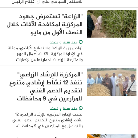
للاستثمار السياحي على أن افتتاح الرئيس
عبد الفتاح السيسي للمرحلة الأولى من
مدينة "مستقبل مصر الصناعية"، بالتوازي مع
"الزراعة" تستعرض جهود
...
المركزية لمكافحة الآفات خلال
النصف الأول من مايو
منذ سنة و نصف
تواصل وزارة الزراعة واستصلاح الأراضي، ممثلة
في الإدارة المركزية للآفات، أعمال المرور
والمتابعة الزراعات لحمايتها من الإصابات
وتقديم الدعم الفني للمزارعين، حيث نفذت
الإدارة عددا من الأنشطة الهامة ...
"المركزية للإرشاد الزراعي"
تنفذ 12 نشاط إرشادي متنوع
لتقديم الدعم الفني
للمزارعين في 9 محافظات
منذ سنة و نصف
نفذت الإدارة المركزية للإرشاد الزراعي، 12
نشاط إرشادي متنوع، لتقديم الدعم الفني،
والتواصل مع المزارعين في 9 محافظات،
بهدف توعية المزارعين وضمان الحصول على
أعلى إنتاجية. وقالت الدكتورة أمل إسماعيل