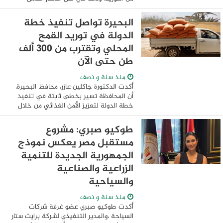
المقدم للمزارعين، والتسهيلات التي توفرها
المحافظة بالتنسيق مع الجهات المعنية، ...
البحيرة تواصل تنفيذ خطة
الدولة في توريد القمح
المحلي وتقترب من 300 ألف
طن حتى الآن
منذ سنة و نصف
أكدت الدكتورة جاكلين عازر، محافظ البحيرة،
أن المحافظة تسير بخطى ثابتة في تنفيذ
خطة الدولة لتعزيز الأمن الغذائي من خلال
دعم منظومة توريد القمح المحلي، مشيرةً
إلى انتظام أعمال الحصاد والتوريد لهذا ...
طوكيو صبري: مشروع
مستقبل مصر يعكس نموذج
الجمهورية الجديدة للتنمية
الزراعية والصناعية
والسياحية
منذ سنة و نصف
أكدت طوكيو صبري عضو غرفة شركات
السياحة ،والمدير التنفيذي لشركة برايت ستار