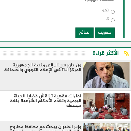
نعم
لا
تصويت
النتائج
الأكثر قراءة
من طور سيناء إلى منصة الجمهورية
المركز الـ11 في الإعلام التربوي والصحافة
لقاءات فقهية تناقش قضايا الحياة
اليومية وتقدم الأحكام الشرعية بلغة
مبسطة
وزير الطيران يبحث مع محافظ مطروح