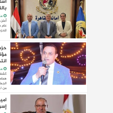
أسا
بالق
من
أعلن 
عام م
للحزب
مؤت
انت
من
كشفت 
همام 
الجما
من اج
امي
إسر