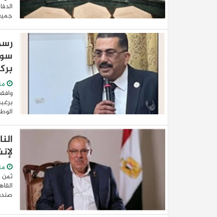
الدفا
جميعا
رسم
سوي
برك
من
وافقت
برغب
الوطن
الن
لإن
من
ثمن ا
القاه
صندوق