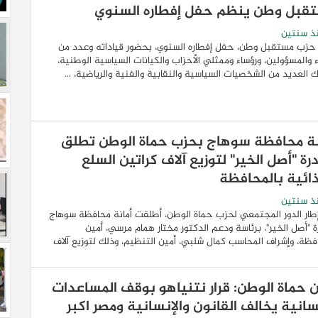
قبل وطن ينظم حفل إفطاره السنوي
ذ سنتين
حزب مستقبل وطن، حفل إفطاره السنوي، بحضور قياداته وعدد من
اء والمسؤولين، ورؤساء وممثلي الأحزاب والكيانات السياسية الوطنية،
 العديد من الشخصيات السياسية والنقابية والفنية والرياضية، ...
نة محافظة سوهاج بحزب حماة الوطن تطلق
رة "أصل الخير" لتوزيع آلاف كراتين السلع
ذائية بالمحافظة
ذ سنتين
ار الدور المجتمعي لحزب حماة الوطن، أطلقت أمانة محافظة سوهاج
ة "أصل الخير"، برئاسة ودعم الدكتور مختار همام مرسي، أمين
فظة، وإشراف المحاسب كمال شلبي، أمين التنظيم، وذلك لتوزيع آلاف
ن حماة الوطن: قرار نتنياهو بوقف المساعدات
سانية يخالف القانون والإنسانية ومصر اكبر