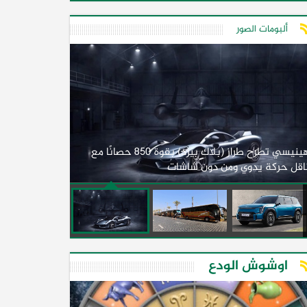
ألبومات الصور
لأول مرة.. مصر
هينيسي تطرح طراز (بلاك بيرد) بقوة 850 حصانًا مع
اقل حركة يدوي ومن دون شاشات
2026)
اوشوش الودع