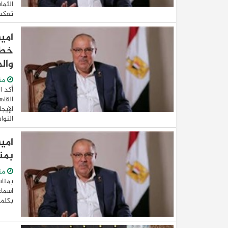
الثما
تعكس 
امين
خطو
وال
من
أكد ا
القاه
الإيج
النواب
امي
بمن
من
بمناس
اسماع
بكلمة