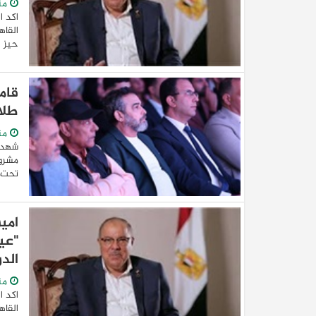
من
اكد ا
القاه
حيز ا
قام
طلا
من
شهدت 
مشروع
تحت ر
امي
"عي
الد
من
اكد ا
القاه