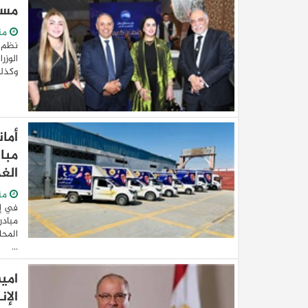
مست
من
نظم 
الوزر
وكذلك
أما
مباد
الغ
من
في إط
مبادر
المحا
...
امي
الإن