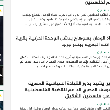
م لفلسطين
ذ سنتين
 النائب اسماعيل نصر الدين امين حزب حماة الوطن بقطاع جنوب
رة قرار رئيس الوزراء الإسرائيلي بنيامين نتنياهو بوقف دخول
عدات الإنسانية لغزة، واصفًا إياه بأنه "قرار غير مسئول يعكس ...
ة الوطن بسوهاج يدشن الوحدة الحزبية بقرية
اتنه البحريه ببندر جرجا
وزير النقل يدشن 20 أتوبيسًا جديدًا مكيفًا من إنتاج شركة
ذ سنتين
ات الكهربائية
النصر للسيارات إلى شركة الاتحاد العربي للنقل البري
ة الدكتور مختار همام مرسي أمين المحافظة وإشراف المحاسب كمال
(السوبرجيت)
ن
أمين التنظيم وإشراف المهندس بدوى المصرى امين بندر جرجا تم
 الوحدة الحزبية بقرية الزواتنه البحرية بحضور الامناء ...
ر: يشيد بدور القيادة السياسية المصرية
موقف المصري الداعم للقضية الفلسطينية
ب فلسطين الشقيق
ذ سنتين
لنائب اللواء طارق نصير امين عام حزب حماه الوطن ووكيل اول لجنة