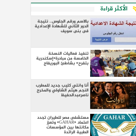
الأكثر قراءة
بالاسم ورقم الجلوس.. نتيجة
الدور الثاني للشهادة الإعدادية
فى بنى سويف
تنفيذ فعاليات النسخة
الخامسة من مبادرة«إسكندرية
بتفرح» بشاطئ البوريفاج
أنا وانتي كليب جديد للمطرب
النجم هيثم الشاولي والمخرج
ناصرعبدالحفيظ
مستشفى مصر للطيران تجدد
اعتماد «GAHAR» وتعزز
مكانتها بين المؤسسات
الطبية الرائدة