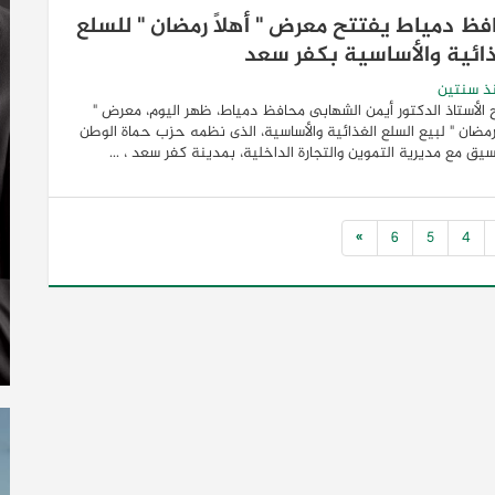
فظ دمياط يفتتح معرض " أهلاً رمضان " للسلع
ذائية والأساسية بكفر سعد
ذ سنتين
 الأستاذ الدكتور أيمن الشهابى محافظ دمياط، ظهر اليوم، معرض "
 رمضان " لبيع السلع الغذائية والأساسية، الذى نظمه حزب حماة الوطن
سيق مع مديرية التموين والتجارة الداخلية، بمدينة كفر سعد ، ...
»
6
5
4