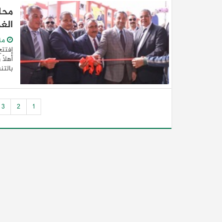
محا
الغ
من
إفتتح
أهلاً
بالتن
3
2
1