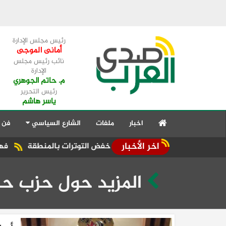
رئيس مجلس الإدارة
أمانى الموجى
نائب رئيس مجلس
الإدارة
م. حاتم الجوهري
رئيس التحرير
ياسر هاشم
اخبار
ملفات
الشارع السياسي
فن 
اخر الأخبار
بية تؤكد ضرورة خفض التوترات بالمنطقة ‏
فهمي يشيد بالجهود ا
المزيد حول حزب حم