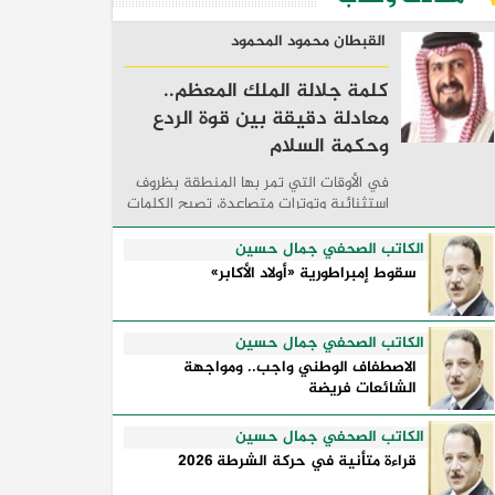
القبطان محمود المحمود
كلمة جلالة الملك المعظم..
معادلة دقيقة بين قوة الردع
وحكمة السلام
في الأوقات التي تمر بها المنطقة بظروف
استثنائية وتوترات متصاعدة، تصبح الكلمات
السياسية أكثر من مجرد مواقف معلنة؛ فهي
تكشف طريقة تفكير الدول، وكيفية إدارتها
الكاتب الصحفي جمال حسين
للأزمات، والحدود التي تفصل بين القوة ...
سقوط إمبراطورية «أولاد الأكابر»
الكاتب الصحفي جمال حسين
الاصطفاف الوطني واجب.. ومواجهة
الشائعات فريضة
الكاتب الصحفي جمال حسين
قراءة متأنية في حركة الشرطة 2026