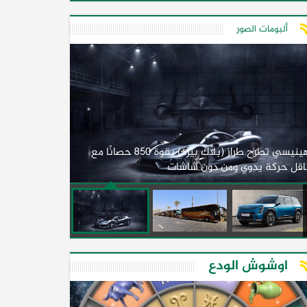
ألبومات الصور
لأول مرة.. مصر
هينيسي تطرح طراز (بلاك بيرد) بقوة 850 حصانًا مع
اقل حركة يدوي ومن دون شاشات
2026)
اوشوش الودع