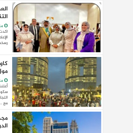
الع
الت
من
اكدت 
الإعل
رسخت كاف
كاو
مول 
من
أعلنت
سكوير
مع ...
مجم
الد