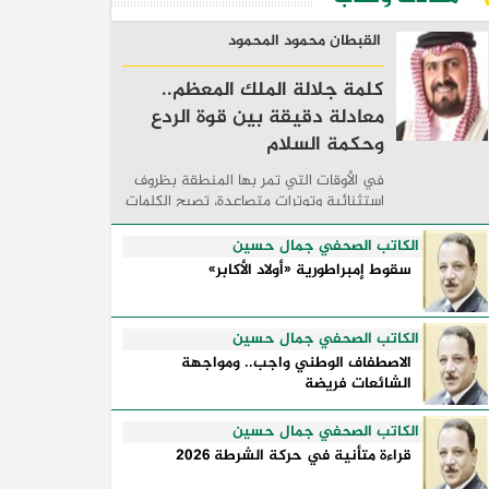
القبطان محمود المحمود
كلمة جلالة الملك المعظم..
معادلة دقيقة بين قوة الردع
وحكمة السلام
في الأوقات التي تمر بها المنطقة بظروف
استثنائية وتوترات متصاعدة، تصبح الكلمات
السياسية أكثر من مجرد مواقف معلنة؛ فهي
تكشف طريقة تفكير الدول، وكيفية إدارتها
الكاتب الصحفي جمال حسين
للأزمات، والحدود التي تفصل بين القوة ...
سقوط إمبراطورية «أولاد الأكابر»
الكاتب الصحفي جمال حسين
الاصطفاف الوطني واجب.. ومواجهة
الشائعات فريضة
الكاتب الصحفي جمال حسين
قراءة متأنية في حركة الشرطة 2026