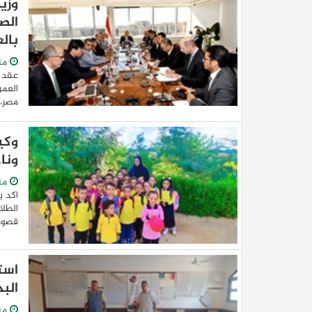
الص
بالع
من
عقد ا
مصر، 
وكي
ونا
من
اكد ي
الطلا
قصوى 
است
الب
من