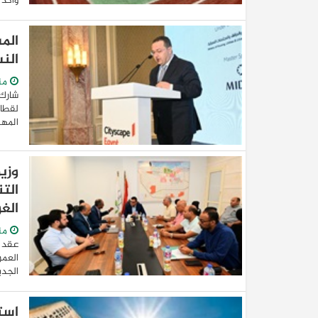
وأكد 
الم
النسخة الـ
من
شارك 
لقطاع
المهن
وزي
الت
الغ
من
عقد ا
العمر
الجدي
است