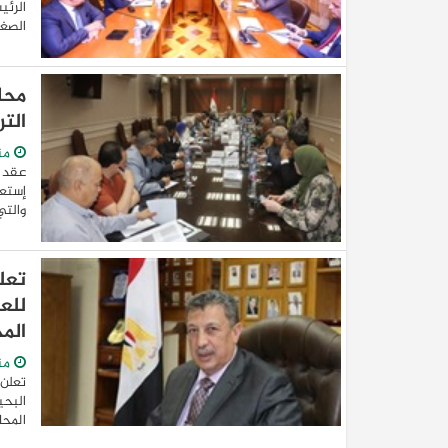
الرئي
الصغر
محا
التر
من
عقد ا
والتي من الم
كيا EV9 GT للباحثين عن متعة قيادة السيار
العائلية
تعل
للع
الم
من
تعلن 
البحي
المحا