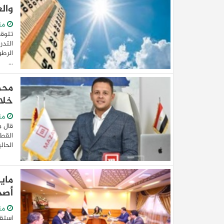
والع
من
تتوقع
التدر
الرطو
...
محم
خلال 3 
من
قال م
القطا
الحالية 
ماي
أصح
من
استقب