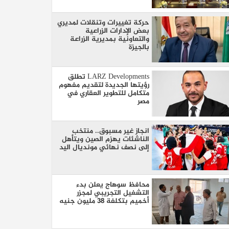
حركة تغييرات وتنقلات لمديري
بعض الإدارات الزراعية
والتعاونية بمديرية الزراعة
بالجيزة
LARZ Developments تطلق
رؤيتها الجديدة لتقديم مفهوم
متكامل للتطوير العقاري في
مصر
انجاز غير مسبوق.. منتخب
الناشئات يهزم الصين ويتأهل
إلى نصف نهائي مونديال اليد
محافظ سوهاج يعلن بدء
التشغيل التجريبي لمجزر
أخميم بتكلفة 38 مليون جنيه