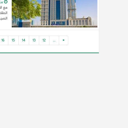
من
مع اق
الطلا
الصيف
16
15
14
13
12
...
«