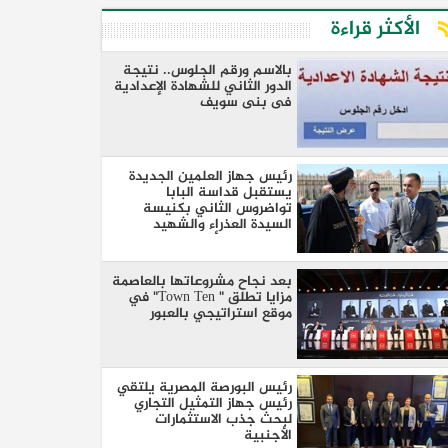
الأكثر قراءة
بالاسم ورقم الجلوس.. نتيجة
الدور الثاني للشهادة الإعدادية
فى بنى سويف
رئيس جهاز العلمين الجديدة
يستقبل قداسة البابا
تواضروس الثاني بكنيسة
السيدة العذراء والشهيد
مارجرجس والأمير تادرس
بعد نجاح مشروعاتها بالعاصمة
مزايا تطلق " Town Ten" في
موقع استراتيجي بالعبور
رئيس البورصة المصرية يلتقي
رئيس جهاز التمثيل التجاري
لبحث جذب الاستثمارات
الأجنبية