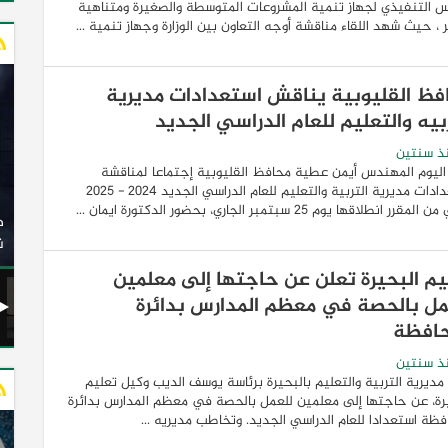
س التنفيذي لجهاز تنمية المشروعات المتوسطة والصغيرة ومتناهية
 ، حيث شهد اللقاء مناقشة أوجه التعاون بين الوزارة وجهاز تنمية ...
فظ القليوبية يناقش استعدادات مديرية
بيه والتعليم للعام الدراسي الجديد
ذ سنتين
ليوم المهندس أيمن عطية محافظ القليوبية إجتماعا لمناقشة
إستعدادات مديرية التربية والتعليم للعام الدراسي الجديد 2024 - 2025
وزير النقل يدشن 20 أتوبيسًا جديدًا مكيفًا من إنتاج شركة
قرر انطلاقها يوم 25 سبتمبر الجاري، بحضور الدكتورة ايمان ...
ات الكهربائية
النصر للسيارات إلى شركة الاتحاد العربي للنقل البري
(السوبرجيت)
ن
يم البحيرة تعلن عن حاجتها إلى معلمين
مل بالحصة في معظم المدارس بدائرة
حافظة
ذ سنتين
مديرية التربية والتعليم بالبحيرة برئاسة يوسف الديب وكيل تعليم
رة، عن حاجتها إلى معلمين للعمل بالحصة في معظم المدارس بدائرة
فظة استعدادا للعام الدراسي الجديد. وتخاطب مديريه ...