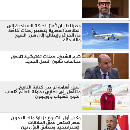
مصرللطيران تُعزز الحركة السياحية إلى
المقاصد المصرية بتسيير رحلات خاصة
من الجزائر وإيطاليا إلى شرم الشيخ
والغردقة
شرم الشيخ.. حملات تفتيشية تلاحق
مخالفات قانون العمل الجديد
أسيل أسامة تواصل كتابة التاريخ..
وتتأهل إلى نهائي بطولة العالم لألعاب
القوى للشباب بأوريجون
وكيل أول الشيوخ : زيارة ملك البحرين
لمصر تعكس عمق العلاقات
الإستراتيجية وتطابق الرؤى بين