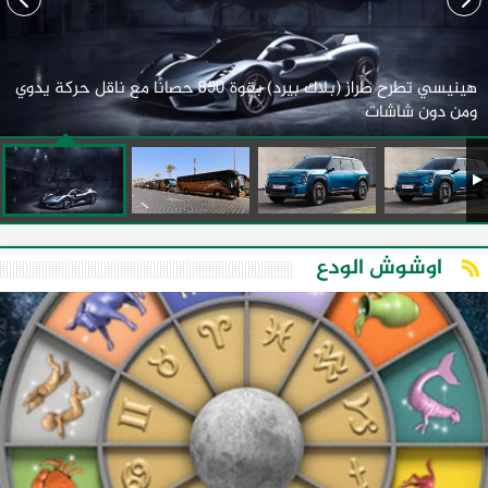
هينيسي تطرح طراز (بلاك بيرد) بقوة 850 حصانًا مع ناقل حركة يدوي
ومن دون شاشات
اوشوش الودع