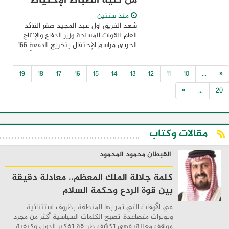
من كلية الضباط الإحتياط
منذ سنتين
شهد الفريق اول عبد المجيد صقر القائد
العام للقوات المسلحة وزير الدفاع والإنتاج
الحربى مراسم الإحتفال بتخريج الدفعة 166
من كلية الضباط الإحتياط دفعة اللواء أ ح
إبراهيم محمد نصوحى والذى سميت الدفعة
19
18
17
16
15
14
13
12
11
10
...
«
...
»
...
20
مقالات وكتاب
القبطان محمود المحمود
كلمة جلالة الملك المعظم.. معادلة دقيقة
بين قوة الردع وحكمة السلام
في الأوقات التي تمر بها المنطقة بظروف استثنائية
وتوترات متصاعدة، تصبح الكلمات السياسية أكثر من مجرد
مواقف معلنة؛ فهي تكشف طريقة تفكير الدول، وكيفية