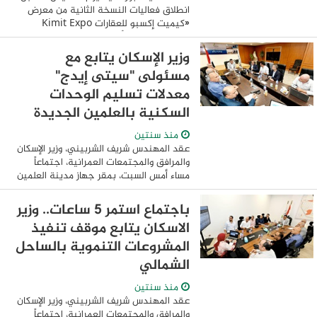
انطلاق فعاليات النسخة الثانية من معرض
«كيميت إكسبو للعقارات Kimit Expo
2024« الذي يعد أكبر معرض عقاري يقام على
أرض محافظات أقليم القناة ، بمشاركة أكبر 50
وزير الإسكان يتابع مع
شركة ...
مسئولى "سيتى إيدج"
معدلات تسليم الوحدات
السكنية بالعلمين الجديدة
منذ سنتين
عقد المهندس شريف الشربيني، وزير الإسكان
والمرافق والمجتمعات العمرانية، اجتماعاً
مساء أمس السبت، بمقر جهاز مدينة العلمين
الجديدة، مع مسئولى شركة سيتي إيدج
للتطوير العقاري، لمتابعة معدلات تسليم ...
باجتماع استمر 5 ساعات.. وزير
الاسكان يتابع موقف تنفيذ
المشروعات التنموية بالساحل
الشمالي
منذ سنتين
عقد المهندس شريف الشربيني، وزير الإسكان
والمرافق والمجتمعات العمرانية، اجتماعاً