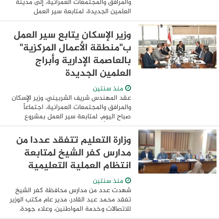
والمرافق والمجتمعات العمرانية، إلى مدينة
العلمين الجديدة، لمتابعة سير العمل
بالمشروعات التنموية المختلفة بإقليم
الساحل الشمالى الغربى، ويرافقه مسئولو ...
وزير الإسكان يتابع سير العمل
ب"منطقة الأعمال المركزية"
بالعاصمة الإدارية وأبراج
العلمين الجديدة
منذ سنتين
عقد المهندس شريف الشربيني، وزير الإسكان
والمرافق والمجتمعات العمرانية، اجتماعاً
صباح اليوم، لمتابعة سير العمل بمشروع
"منطقة الأعمال المركزية" بالعاصمة الإدارية
الجديدة، ومشروعى "أبراج الداون ...
وزارة التعليم تتفقد عددا من
مدارس كفر الشيخ لمتابعة
انتظام العملية التعليمية
منذ سنتين
شهدت عدد من مدارس محافظة كفر الشيخ
تفقد محمد عبد القادر، مدير عام مكتب الوزير
للاتصالات وخدمة المواطنين، وعلاء جودة،
وكيل المديرية، منها مدرسة الشهيد حمدى