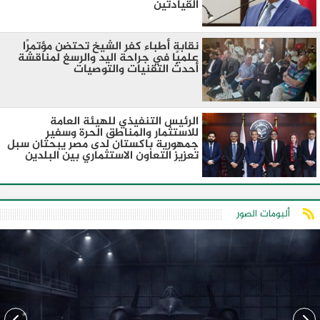
القيادتين
نقابة أطباء كفر الشيخ تحتضن مؤتمرًا
علميًا في جراحة اليد والرسغ لمناقشة
أحدث التقنيات والتوصيات
الرئيس التنفيذي للهيئة العامة
للاستثمار والمناطق الحرة وسفير
جمهورية باكستان لدى مصر يبحثان سبل
تعزيز التعاون الاستثماري بين البلدين
ألبومات الصور