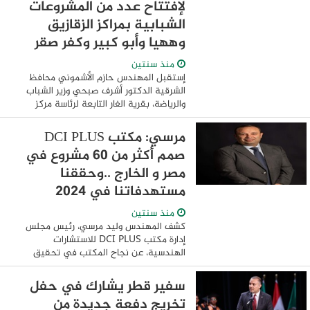
لإفتتاح عدد من المشروعات
الشبابية بمراكز الزقازيق
وههيا وأبو كبير وكفر صقر
منذ سنتين
إستقبل المهندس حازم الأشموني محافظ
الشرقية الدكتور أشرف صبحي وزير الشباب
والرياضة، بقرية الغار التابعة لرئاسة مركز
ومدينة الزقازيق وذلك في إطار زيارته
للمحافظة لإفتتاح عدد من المشروعات
مرسي: مكتب DCI PLUS
الشبابية ...
صمم أكثر من 60 مشروع في
مصر و الخارج ..وحققنا
مستهدفاتنا في 2024
منذ سنتين
كشف المهندس وليد مرسي، رئيس مجلس
إدارة مكتب DCI PLUS للاستشارات
الهندسية، عن نجاح المكتب في تحقيق
مستهدفاته لعام 2024، مع تدشين خطط
توسعية محلية ودولية تلبي متطلبات السوق
سفير قطر يشارك في حفل
العمراني المتنامي. وأوضح ...
تخريج دفعة جديدة من