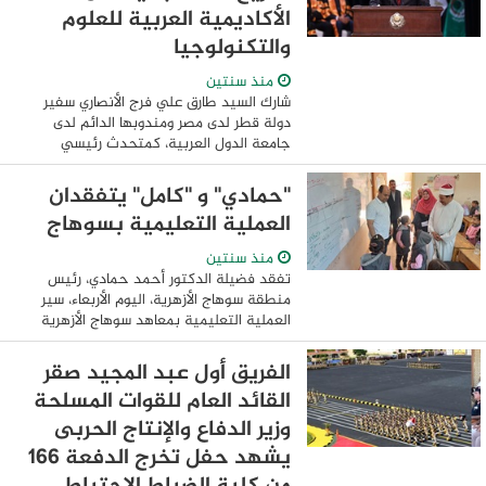
الأكاديمية العربية للعلوم
والتكنولوجيا
منذ سنتين
شارك السيد طارق علي فرج الأنصاري سفير
دولة قطر لدى مصر ومندوبها الدائم لدى
جامعة الدول العربية، كمتحدث رئيسي
وضيف شرف في حفل تخريج دفعة جديدة
من الأكاديمية العربية للعلوم والتكنولوجيا
"حمادي" و "كامل" يتفقدان
والنقل ...
العملية التعليمية بسوهاج
منذ سنتين
تفقد فضيلة الدكتور أحمد حمادي، رئيس
منطقة سوهاج الأزهرية، اليوم الأربعاء، سير
العملية التعليمية بمعاهد سوهاج الأزهرية
يرافقه الدكتور محمد كامل، مدير عام مكتب
رئيس قطاع المعاهد الأزهرية حيث قاما ...
الفريق أول عبد المجيد صقر
القائد العام للقوات المسلحة
وزير الدفاع والإنتاج الحربى
يشهد حفل تخرج الدفعة 166