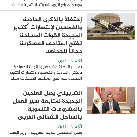
موسعاً صباح اليوم السبت، استمر 5 ساعات،
بمقر جهاز مدينة العلمين الجديدة،
لاستعراض موقف تنفيذ المشروعات التنموية
إحتفالاً بالذكرى الحادية
...
والخمسين لإنتصارات أكتوبر
المجيدة القوات المسلحة
تفتح المتاحف العسكرية
مجاناً للجماهير
منذ سنتين
بمناسبة إحتفالات مصر والقوات المسلحة
بالذكرى الحادية والخمسين لإنتصارات أكتوبر
المجيدة تقرر فتح المتاحف العسكرية مجاناً
لإستقبال الجماهير خلال يوم السادس من
أكتوبر ، متضمنة منطقة العرض المكشوف ...
الشربيني يصل العلمين
الجديدة لمتابعة سير العمل
بالمشروعات التنموية
بالساحل الشمالى الغربى
منذ سنتين
وصل المهندس شريف الشربيني، وزير الإسكان