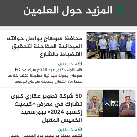
المزيد حول العلمين
محافظ سوهاج يواصل جولاته
الميدانية المفاجئة لتحقيق
الانضباط بالشارع
منذ سنتين
قام اللواء دكتور عبد الفتاح سراج محافظ
سوهاج، بجولة ميدانية مفاجئة تفقد خلالها
عددا من الشوارع بمدينة سوهاج للوقوف
على مستويات النظافة والإشغالات، ومراجعة
تراخيص المحال التجارية، ومدى جودة
50 شركة تطوير عقاري كبرى
الخدمات ...
تشارك في معرض «كيميت
إكسبو 2024» ببورسعيد
الخميس المقبل
منذ سنتين
تشهد مدينة بورسعيد يوم الخميس المقبل