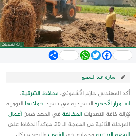
إزالة التعديات
Share
WhatsApp
Twitter
Facebook
سارة عبد السميع
أكد المهندس حازم الأشموني، 
محافظ
الشرقية
، 
استمرار
الأجهزة
 التنفيذية في تنفيذ 
حملاتها
 اليومية 
لإزالة كافة التعديات 
المخالفة
 في المهد ضمن 
أعمال
المرحلة الثانية من الموجة الـ ٢٩، مؤكداً الحفاظ على 
الرقعة الزراعية
 وحماية حق 
الشعب
 والتصدي بكل 