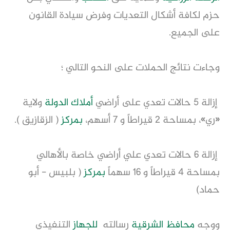
حزم لكافة أشكال التعديات وفرض سيادة القانون 
على الجميع.
وجاءت نتائج الحملات على النحو التالي ؛ 
 إزالة ٥ حالات تعدي على أراضي 
أملاك الدولة
 ولاية 
«ري»، بمساحة ٢ قيراطاً و ٧ أسهم، 
بمركز
 ( الزقازيق ).
 إزالة ٦ حالات تعدي علي أراضي خاصة بالأهالي  
بمساحة ٤ قيراطاً و ١٦ سهماً 
بمركز
 ( بلبيس - أبو 
حماد)
ووجه 
محافظ
الشرقية
 رسالته  
للجهاز
 التنفيذي 