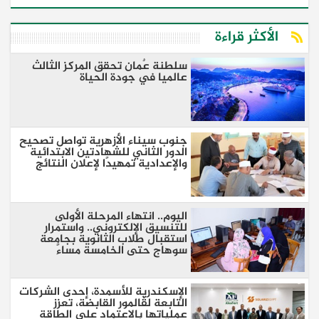
الأكثر قراءة
سلطنة عٌمان تحقق المركز الثالث
عالميا في جودة الحياة
جنوب سيناء الأزهرية تواصل تصحيح
الدور الثاني للشهادتين الابتدائية
والإعدادية تمهيدًا لإعلان النتائج
اليوم.. انتهاء المرحلة الأولى
للتنسيق الإلكتروني.. واستمرار
استقبال طلاب الثانوية بجامعة
سوهاج حتى الخامسة مساءً
الإسكندرية للأسمدة، إحدى الشركات
التابعة لڤالمور القابضة، تعزز
عملياتها بالاعتماد على الطاقة