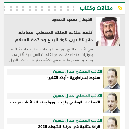
مقالات وكتاب
القبطان محمود المحمود
كلمة جلالة الملك المعظم.. معادلة
دقيقة بين قوة الردع وحكمة السلام
في الأوقات التي تمر بها المنطقة بظروف استثنائية
وتوترات متصاعدة، تصبح الكلمات السياسية أكثر من
مجرد مواقف معلنة؛ فهي تكشف طريقة تفكير الدول،
وكيفية إدارتها للأزمات، والحدود التي تفصل بين القوة
...
الكاتب الصحفي جمال حسين
سقوط إمبراطورية «أولاد الأكابر»
الكاتب الصحفي جمال حسين
الاصطفاف الوطني واجب.. ومواجهة الشائعات فريضة
الكاتب الصحفي جمال حسين
قراءة متأنية في حركة الشرطة 2026