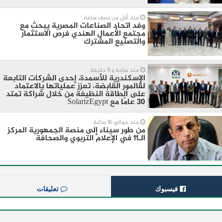
منذ أقل من نصف ساعة
وفد اتحاد الصناعات المصرية يبحث مع
مجتمع الأعمال الهندي فرص الاستثمار
والتصنيع المشترك
منذ ساعة و 11 دقيقة
الإسكندرية للأسمدة، إحدى الشركات التابعة
لڤالمور القابضة، تعزز عملياتها بالاعتماد
على الطاقة النظيفة من خلال شراكة تمتد
30 عامًا مع SolarizEgypt
منذ حوالي 16 ساعة
من طور سيناء إلى منصة الجمهورية المركز
الـ11 في الإعلام التربوي والصحافة
فيسبوك
تعليقات