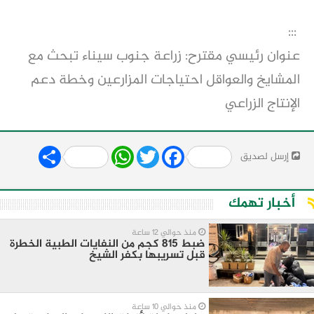
:::
عنوان رئيسي مقترح: زراعة جنوب سيناء تبحث مع
المشايخ والعواقل احتياجات المزارعين وخطة دعم
الإنتاج الزراعي
Share
WhatsApp
Twitter
Facebook
إرسل لصديق
أخبار تهمك
منذ حوالي 12 ساعة
ضبط 815 كجم من النفايات الطبية الخطرة
قبل تسريبها بكفر الشيخ
منذ حوالي 10 ساعة