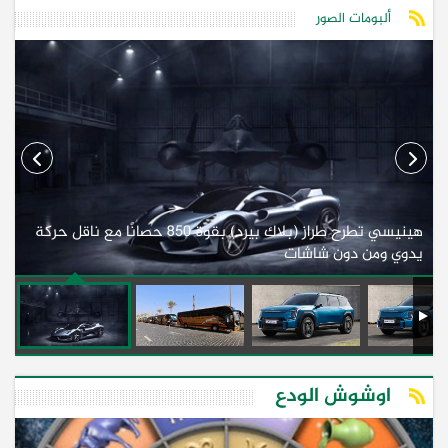
ألبومات الصور
هينيسي تطرح طراز (بلاك بيرد) بقوة 850 حصانًا مع ناقل حركة
ل
يدوي ومن دون شاشات
أف
اوشوش الودع