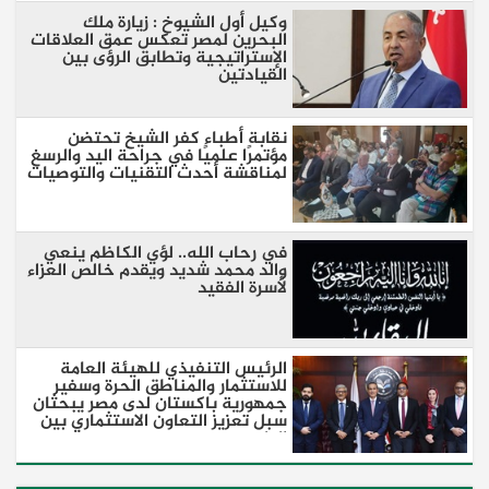
وكيل أول الشيوخ : زيارة ملك
البحرين لمصر تعكس عمق العلاقات
الإستراتيجية وتطابق الرؤى بين
القيادتين
نقابة أطباء كفر الشيخ تحتضن
مؤتمرًا علميًا في جراحة اليد والرسغ
لمناقشة أحدث التقنيات والتوصيات
في رحاب الله.. لؤي الكاظم ينعي
والد محمد شديد ويقدم خالص العزاء
لأسرة الفقيد
الرئيس التنفيذي للهيئة العامة
للاستثمار والمناطق الحرة وسفير
جمهورية باكستان لدى مصر يبحثان
سبل تعزيز التعاون الاستثماري بين
البلدين