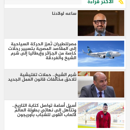
الأكثر قراءة
ساعه لولادنا
مصرللطيران تُعزز الحركة السياحية
إلى المقاصد المصرية بتسيير رحلات
خاصة من الجزائر وإيطاليا إلى شرم
الشيخ والغردقة
شرم الشيخ.. حملات تفتيشية
تلاحق مخالفات قانون العمل الجديد
أسيل أسامة تواصل كتابة التاريخ..
وتتأهل إلى نهائي بطولة العالم
لألعاب القوى للشباب بأوريجون