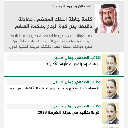
القبطان محمود المحمود
كلمة جلالة الملك المعظم.. معادلة
دقيقة بين قوة الردع وحكمة السلام
في الأوقات التي تمر بها المنطقة بظروف استثنائية
وتوترات متصاعدة، تصبح الكلمات السياسية أكثر من
مجرد مواقف معلنة؛ فهي تكشف طريقة تفكير الدول،
وكيفية إدارتها للأزمات، والحدود التي تفصل بين القوة
...
الكاتب الصحفي جمال حسين
سقوط إمبراطورية «أولاد الأكابر»
الكاتب الصحفي جمال حسين
الاصطفاف الوطني واجب.. ومواجهة الشائعات فريضة
الكاتب الصحفي جمال حسين
قراءة متأنية في حركة الشرطة 2026