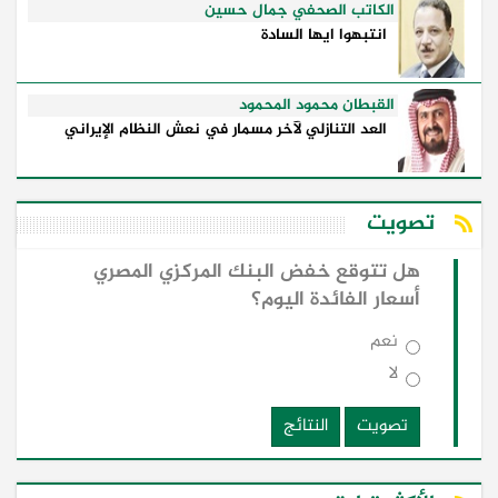
الكاتب الصحفي جمال حسين
انتبهوا ايها السادة
القبطان محمود المحمود
العد التنازلي لآخر مسمار في نعش النظام الإيراني
تصويت
هل تتوقع خفض البنك المركزي المصري
أسعار الفائدة اليوم؟
نعم
لا
تصويت
النتائج