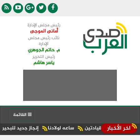
رئيس مجلس الإدارة
أمانى الموجى
نائب رئيس مجلس
الإدارة
م. حاتم الجوهري
رئيس التحرير
ياسر هاشم
القائمة
اخر الأخبار
بين القيادتين
ساعه لولادنا
إنجاز جديد للبحيرة.. شبراخيت وبدر ضمن أفضل 10 وحدات محلية على مستوى 