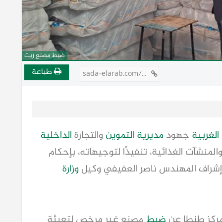
ضبط مصنع زيت
طباعة
sada-elarab.com/806106
الغربية
جهود
مديرية التموين
والتجارة
الداخلية
المنشآت الغذائية، تنفيذًا لتوجيهاته، بإحكام
 إشراف المهندس ناصر العفيفي وكيل
وزارة
ركز طنطا عن
ضبط
مصنع غير مرخص لتعبئة