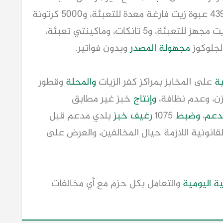
الزيوت الغذائية، حيث تم التحفظ على 43900 عبوة زيت فارغة معدة للتعبئة، و5000 كرتونة
فارغة، و100 جركن بدون بيانات، و600 لتر زيت مجهز للتعبئة، و5 تانكات، وماكينتي تعبئة،
الجلوكوز
مجهولة المصدر
وبدون فواتير.
ية
على المخابز بمراكز كفر الزيات
والمحلة
وقطور
زن، وعدم نظافة،
وإنتاج
خبز غير مطابق
مدعم
،
وضبط
1075
رغيف خبز
بلدي مدعم قبل
قانونية اللازمة حيال المخالفين، والعرض على
ية اليومية
والتعامل بكل حزم مع أي مخالفات