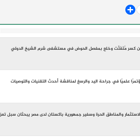
ن كسر مُتَفَتِّت وخلع بمفصل الحوض في مستشفى شرم الشيخ الدولي
تمرًا علميًا في جراحة اليد والرسغ لمناقشة أحدث التقنيات والتوصيات
لاستثمار والمناطق الحرة وسفير جمهورية باكستان لدى مصر يبحثان سبل تعزيز 