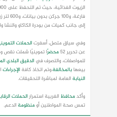
إلى جانب كميات من بودرة الكاكاو والنشا و
وفي سياق متصل، أسفرت
الحملات التموين
عن تحرير 52
محضر
ًا تموينيًا شملت نقص و
للمواصفات، والتصرف في
الدقيق البلدي ال
بيعها
بالمخالفة
،وتم اتخاذ كافة
الإجراءات
ال
النيابة
العامة لمباشرة التحقيقات.
وأكد
محافظ
الغربية استمرار
الحملات الرقاب
تمس صحة المواطنين أو
منظومة
الدعم.