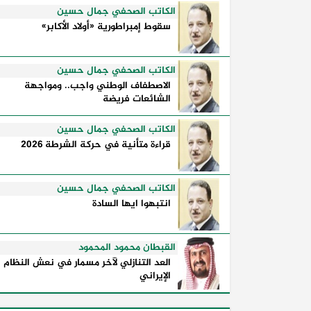
معلنة؛ فهي تكشف طريقة تفكير الدول،
الكاتب الصحفي جمال حسين
وكيفية إدارتها للأزمات، والحدود التي
سقوط إمبراطورية «أولاد الأكابر»
تفصل بين القوة ...
الكاتب الصحفي جمال حسين
الاصطفاف الوطني واجب.. ومواجهة
الشائعات فريضة
الكاتب الصحفي جمال حسين
قراءة متأنية في حركة الشرطة 2026
الكاتب الصحفي جمال حسين
انتبهوا ايها السادة
القبطان محمود المحمود
العد التنازلي لآخر مسمار في نعش النظام
الإيراني