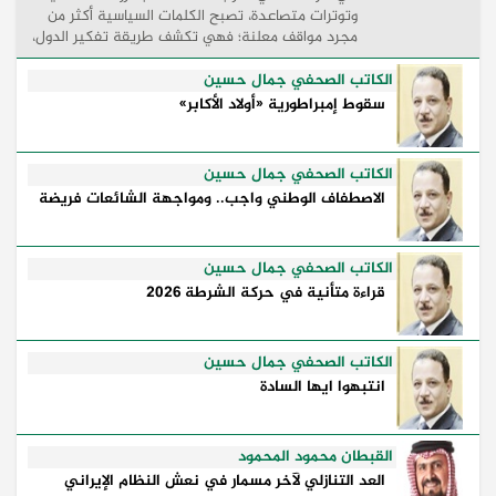
وتوترات متصاعدة، تصبح الكلمات السياسية أكثر من
مجرد مواقف معلنة؛ فهي تكشف طريقة تفكير الدول،
وكيفية إدارتها للأزمات، والحدود التي تفصل بين القوة
...
الكاتب الصحفي جمال حسين
سقوط إمبراطورية «أولاد الأكابر»
الكاتب الصحفي جمال حسين
الاصطفاف الوطني واجب.. ومواجهة الشائعات فريضة
الكاتب الصحفي جمال حسين
قراءة متأنية في حركة الشرطة 2026
الكاتب الصحفي جمال حسين
انتبهوا ايها السادة
القبطان محمود المحمود
العد التنازلي لآخر مسمار في نعش النظام الإيراني