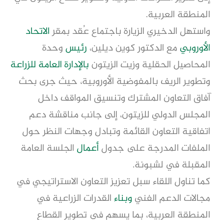
المنطقة العربية.
واستهل الدخيري الزيارة باجتماع عُقد بمقر
الاتحاد
الأوروبي
مع الدكتور كوين ديلين،
رئيس
وحدة
المحاصيل الحقلية وزيت الزيتون
بالإدارة العامة
للزراعة
وتطوير الريف بالمفوضية الأوروبية، حيث جرى بحث
آفاق التعاون المشترك وتنسيق المواقف داخل
المجلس الدولي للزيتون، إلى جانب مناقشة دعم
اتفاقية التعاون القائمة وتبادل وجهات النظر حول
الملفات المدرجة على جدول
أعمال
الجلسة العامة
المقبلة في لشبونة.
كما تناول اللقاء سبل تعزيز التعاون الاستراتيجي في
مجالات الدعم الفني
وبناء
القدرات الزراعية في
المنطقة العربية، بما يسهم في تطوير القطاع