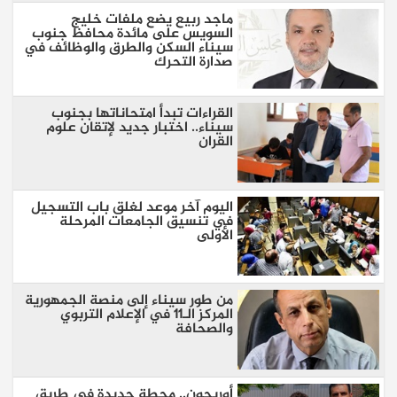
ماجد ربيع يضع ملفات خليج
السويس على مائدة محافظ جنوب
سيناء السكن والطرق والوظائف في
صدارة التحرك
القراءات تبدأ امتحاناتها بجنوب
سيناء.. اختبار جديد لإتقان علوم
القران
اليوم آخر موعد لغلق باب التسجيل
في تنسيق الجامعات المرحلة
الأولى
من طور سيناء إلى منصة الجمهورية
المركز الـ11 في الإعلام التربوي
والصحافة
أوريجون.. محطة جديدة في طريق