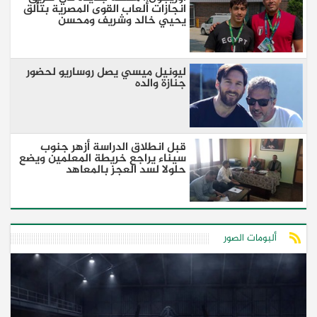
انجازات ألعاب القوى المصرية بتألق
يحيي خالد وشريف ومحسن
ليونيل ميسي يصل روساريو لحضور
جنازة والده
قبل انطلاق الدراسة أزهر جنوب
سيناء يراجع خريطة المعلمين ويضع
حلولا لسد العجز بالمعاهد
ألبومات الصور