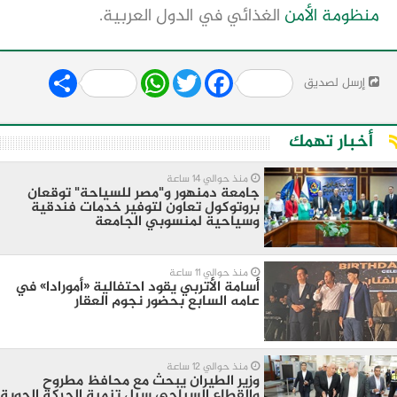
منظومة
الأمن
الغذائي في الدول العربية.
Share
WhatsApp
Twitter
Facebook
إرسل لصديق
أخبار تهمك
منذ حوالي 14 ساعة
جامعة دمنهور و"مصر للسياحة" توقعان
بروتوكول تعاون لتوفير خدمات فندقية
وسياحية لمنسوبي الجامعة
منذ حوالي 11 ساعة
أسامة الأتربي يقود احتفالية «أمورادا» في
عامه السابع بحضور نجوم العقار
منذ حوالي 12 ساعة
وزير الطيران يبحث مع محافظ مطروح
والقطاع السياحي سبل تنمية الحركة الجوية