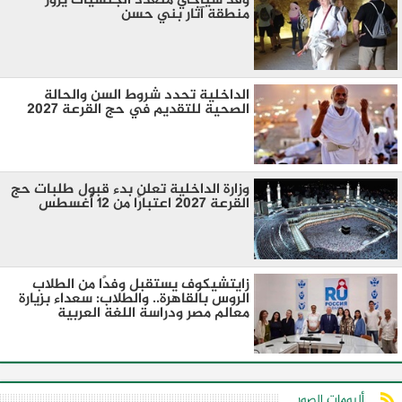
وفد سياحي متعدد الجنسيات يزور
منطقة آثار بني حسن
الداخلية تحدد شروط السن والحالة
الصحية للتقديم في حج القرعة 2027
وزارة الداخلية تعلن بدء قبول طلبات حج
القرعة 2027 اعتبارًا من 12 أغسطس
زايتشيكوف يستقبل وفدًا من الطلاب
الروس بالقاهرة.. والطلاب: سعداء بزيارة
معالم مصر ودراسة اللغة العربية
ألبومات الصور