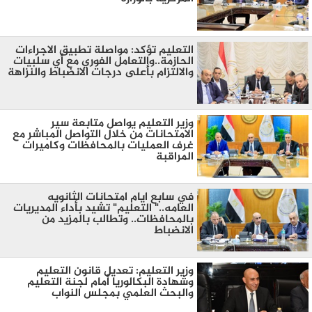
التعليم تؤكد: مواصلة تطبيق الاجراءات
الحازمة..والتعامل الفوري مع أي سلبيات
والالتزام بأعلى درجات الانضباط والنزاهة
وزير التعليم يواصل متابعة سير
الامتحانات من خلال التواصل المباشر مع
غرف العمليات بالمحافظات وكاميرات
المراقبة
في سابع ايام امتحانات الثانويه
العامه.." التعليم" تشيد بأداء المديريات
بالمحافظات.. وتطالب بالمزيد من
الانضباط
وزير التعليم: تعديل قانون التعليم
وشهادة البكالوريا أمام لجنة التعليم
والبحث العلمي بمجلس النواب