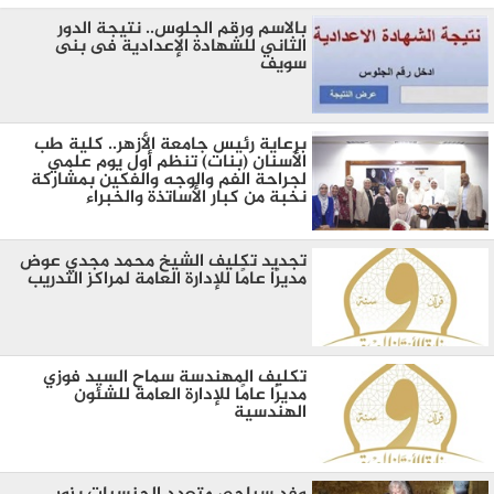
بالاسم ورقم الجلوس.. نتيجة الدور
الثاني للشهادة الإعدادية فى بنى
سويف
برعاية رئيس جامعة الأزهر.. كلية طب
الأسنان (بنات) تنظم أول يوم علمي
لجراحة الفم والوجه والفكين بمشاركة
نخبة من كبار الأساتذة والخبراء
تجديد تكليف الشيخ محمد مجدي عوض
مديرًا عامًا للإدارة العامة لمراكز التدريب
تكليف المهندسة سماح السيد فوزي
مديرًا عامًا للإدارة العامة للشئون
الهندسية