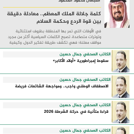
القبطان محمود المحمود
كلمة جلالة الملك المعظم.. معادلة دقيقة
بين قوة الردع وحكمة السلام
في الأوقات التي تمر بها المنطقة بظروف استثنائية
وتوترات متصاعدة، تصبح الكلمات السياسية أكثر من مجرد
مواقف معلنة؛ فهي تكشف طريقة تفكير الدول، وكيفية
إدارتها للأزمات، والحدود التي تفصل بين القوة ...
الكاتب الصحفي جمال حسين
سقوط إمبراطورية «أولاد الأكابر»
الكاتب الصحفي جمال حسين
الاصطفاف الوطني واجب.. ومواجهة الشائعات فريضة
الكاتب الصحفي جمال حسين
قراءة متأنية في حركة الشرطة 2026
الكاتب الصحفي جمال حسين