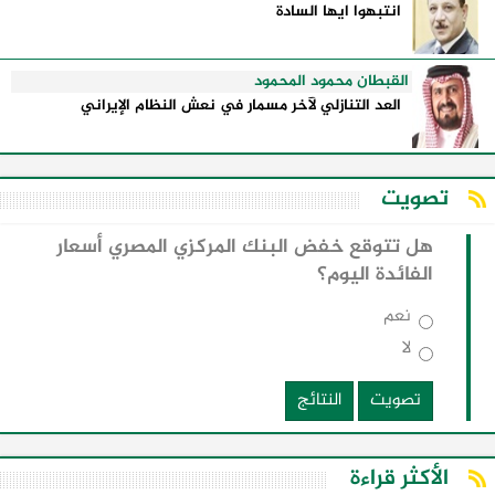
انتبهوا ايها السادة
القبطان محمود المحمود
العد التنازلي لآخر مسمار في نعش النظام الإيراني
تصويت
هل تتوقع خفض البنك المركزي المصري أسعار
الفائدة اليوم؟
نعم
لا
تصويت
النتائج
الأكثر قراءة