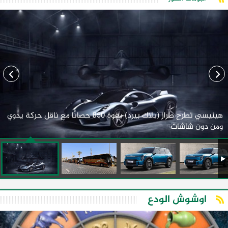
هينيسي تطرح طراز (بلاك بيرد) بقوة 850 حصانًا مع ناقل حركة يدوي
ومن دون شاشات
اوشوش الودع