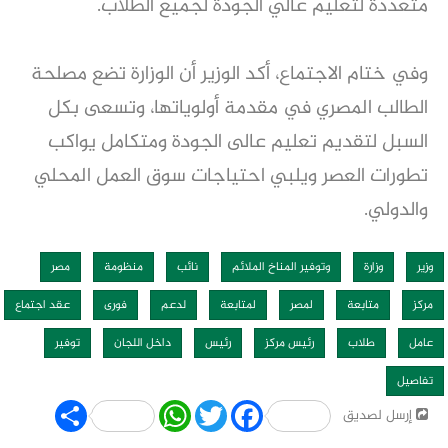
متعددة لتعليم عالي الجودة لجميع الطلاب.
وفي ختام الاجتماع، أكد الوزير أن الوزارة تضع مصلحة
الطالب المصري في مقدمة أولوياتها، وتسعى بكل
السبل لتقديم تعليم عالى الجودة ومتكامل يواكب
تطورات العصر ويلبي احتياجات سوق العمل المحلي
والدولي.
وزير
وزارة
وتوفير المناخ الملائم
نائب
منظومة
مصر
مركز
متابعة
لمصر
لمتابعة
لدعم
فورى
عقد اجتماع
عامل
طلاب
رئيس مركز
رئيس
داخل اللجان
توفير
تفاصيل
Share
WhatsApp
Twitter
Facebook
إرسل لصديق