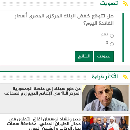
تصويت
هل تتوقع خفض البنك المركزي المصري أسعار
الفائدة اليوم؟
نعم
لا
تصويت
النتائج
الأكثر قراءة
من طور سيناء إلى منصة الجمهورية
المركز الـ11 في الإعلام التربوي والصحافة
مصر وتشاد توسعان آفاق التعاون في
مجال الطيران المدني.. مضاعفة سعات
نقل الركاب و الشحن الجوي