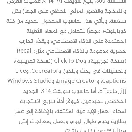
السلسلة 300، يتيح سويفت X 14 AI عمليات العرض
والنمذجة والتصور المرئي اللحظي على الجهاز بكل
سلاسة. ويأتي هذا الحاسوب المحمول الجديد من فئة
كوبايلوت+ مجهزًا للتعامل مع المهام الثقيلة
المعتمدة على الذكاء الاصطناعي، ويقدّم تجارب
حصرية مدعومة بالذكاء الاصطناعي مثل: Recall
(نسخة تجريبية)، وClick to Do (نسخة تجريبية)،
وتحسينات في بحث ويندوز، وCocreator، وLive
Captions، وImage Creator، وWindows Studio
Effects[[i]]. أما حاسوب سويفت X 14 الجديد
المخصص للمبدعين، فيوفّر أداءً سريع الاستجابة
لمهام العمل الإبداعية المكثفة، بالإضافة إلى عمر
بطارية يدوم طوال اليوم، ويعمل بمعالجات إنتل
Core™ Ultra (السلسلة 2).