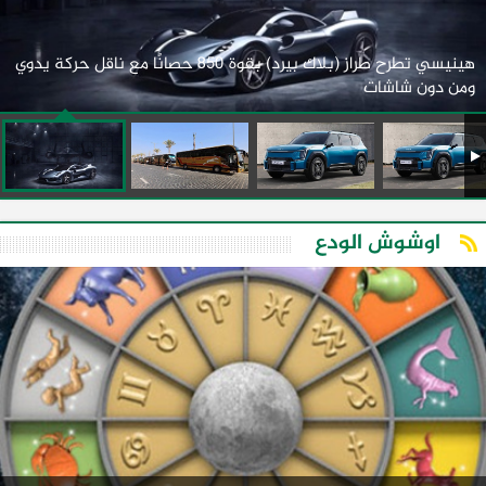
هينيسي تطرح طراز (بلاك بيرد) بقوة 850 حصانًا مع ناقل حركة يدوي
ومن دون شاشات
اوشوش الودع