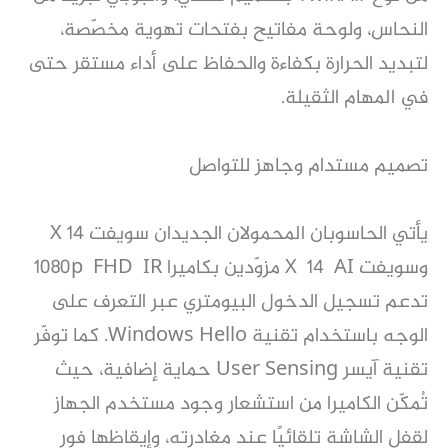
النحاس، ولوحة مفاتيح بفتحات تهوية مخصّصة،
لتبديد الحرارة بكفاءة والحفاظ على أداء مستقر حتى
في المهام الثقيلة.
تصميم مستدام وجاهز للتواصل
يأتي الحاسوبان المحمولان الجديدان سويفت X 14
وسويفت X 14 AI مزوّدين بكاميرا 1080p FHD IR
تدعم تسجيل الدخول البيومتري عبر التعرف على
الوجه باستخدام تقنية Windows Hello. كما توفّر
تقنية آيسر User Sensing حماية إضافية، حيث
تُمكّن الكاميرا من استشعار وجود مستخدم الجهاز
لقفل الشاشة تلقائيًا عند مغادرته، وإيقاظها فور