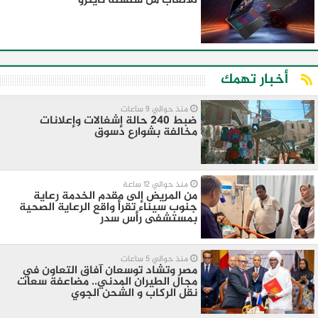
للألعاب من سلسلة نايترو
أخبار تهمك
منذ حوالي 9 ساعات
ضبط 240 حالة إشغالات وإعلانات
مخالفة بشوارع دسوق
منذ حوالي 12 ساعة
من المريض إلى مقدم الخدمة رعاية
جنوب سيناء تقرأ واقع الرعاية الصحية
بمستشفى رأس سدر
منذ حوالي 5 ساعات
مصر وتشاد توسعان آفاق التعاون في
مجال الطيران المدني.. مضاعفة سعات
نقل الركاب و الشحن الجوي