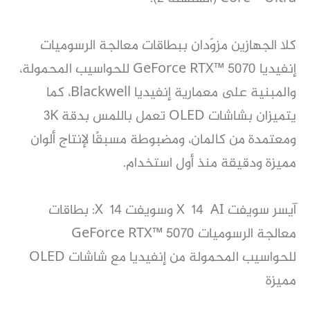
كلا الجهازين مزوّدان ببطاقات معالجة الرسوميات
إنفيديا GeForce RTX™ 5070 للحواسيب المحمولة،
والمبنية على معمارية إنفيديا Blackwell، كما
يتميزان بشاشات OLED تعمل باللمس بدقة 3K
ومعتمدة من كالمان، ومضبوطة مسبقًا لإنتاج ألوان
مميزة ودقيقة منذ أول استخدام.
آيسر سويفت X 14 AI وسويفت X 14: بطاقات
معالجة الرسوميات GeForce RTX™ 5070
للحواسيب المحمولة من إنفيديا مع شاشات OLED
مميزة