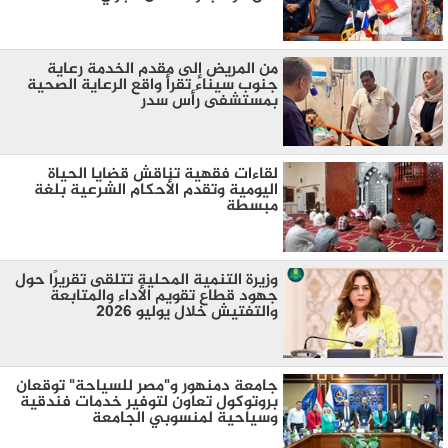
من المريض إلى مقدم الخدمة رعاية
جنوب سيناء تقرأ واقع الرعاية الصحية
بمستشفى رأس سدر
لقاءات فقهية تناقش قضايا الحياة
اليومية وتقدم الأحكام الشرعية بلغة
مبسطة
وزيرة التنمية المحلية تتلقى تقريرًا حول
جهود قطاع تقويم الأداء والمتابعة
والتفتيش خلال يوليو 2026
جامعة دمنهور و"مصر للسياحة" توقعان
بروتوكول تعاون لتوفير خدمات فندقية
وسياحية لمنسوبي الجامعة