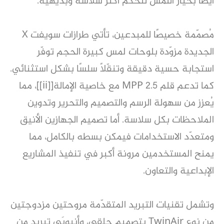
أيضًا بخيار اللمس لتحكّم أكثر سلاسة وبديهية.
مُصمّمة خصيصًا للمبدعين، تأتي طرازات سويفت X
الجديدة مزوّدة بلوحات لمس كبيرة الحجم توفّر
استجابة حسية دقيقة وتنقّلًا سلسًا بشكل استثنائي.
كما تدعم قلم MPP 2.5 مع خاصية الإمالة[[ii]]، مما
يُعزز من سهولة الرسم والتصميم والتحرير وتدوين
الملاحظات بكل سلاسة. أما تصميم الجهازين الأنيق
ومتعدّد الاستخدامات فيمكن بسطه بالكامل، مما
يمنح المستخدمين مرونة أكبر في تنفيذ المشاريع
الإبداعية والتعاون.
وتشمل تقنيات التبريد المتقدّمة مروحتين مزدوجتين
من نوع TwinAir بتصميم حلقي، وأنبوبَي تبريد من