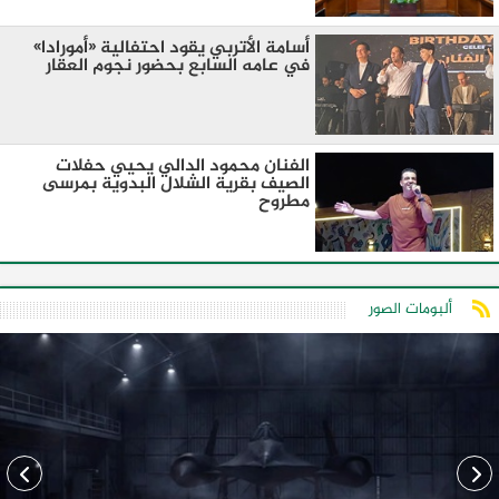
أسامة الأتربي يقود احتفالية «أمورادا»
في عامه السابع بحضور نجوم العقار
الفنان محمود الدالي يحيي حفلات
الصيف بقرية الشلال البدوية بمرسى
مطروح
ألبومات الصور