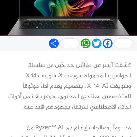
Share
WhatsApp
Twitter
Facebook
كشفت آيسر عن طرازَين جديدَين من سلسلة
الحواسيب المحمولة سويفت X، سويفت X 14
وسويفت X 14 AI ، بتصميم يقدم أداءً موثوقاً
للمتخصصين ومنتجي المحتوى، ويوفر باقة من أدوات
الذكاء الاصطناعي للارتقاء بجهودهم الإبداعية.
مدعوماً بمعالجات إيه إم دي Ryzen™ AI من