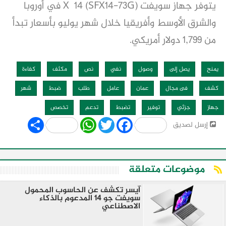
يتوفر جهاز سويفت X 14 (SFX14-73G) في أوروبا
والشرق الأوسط وأفريقيا خلال شهر يوليو بأسعار تبدأ
من 1,799 دولار أمريكي.
يمنح
يصل إلى
وصول
نفي
نص
مكثف
كفاءة
كشف
فى مجال
عمان
عامل
طلب
ضبط
شهر
جهاز
جزئي
توفير
تضبط
تدعم
تخصص
Share
WhatsApp
Twitter
Facebook
إرسل لصديق
موضوعات متعلقة
آيسر تكشف عن الحاسوب المحمول
سويفت جو 14 المدعوم بالذكاء
الاصطناعي