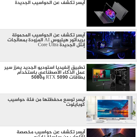
آيسر تكشف عن الحواسيب الجديدة
آيسر تكشف عن الحواسيب المحمولة
بريداتور هيليوس AI المزودة بمعالجات
إنتل الجديدة Core Ultra
تطبيق إنفيديا استوديو الجديد يعزز سير
عمل الذكاء الاصطناعي باستخدام
بطاقات RTX 5090 و5080
آيسر توسع محفظتها من فئة حواسيب
كوبايلوت
آيسر تكشف عن حواسيب مخصصة