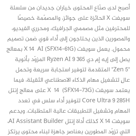
أصبح لدى صنّاع المحتوى خياران جديدان من سلسلة
سويفت X الحائزة على جوائز، والمصمّمة خصيصًا
للمحترفين مثل مصممي الجرافيك، ومحرري الفيديو،
والمصورين الذين يحتاجون إلى أداء قوي ضمن تصميم
محمول. يعمل سويفت X 14 AI (SFX14-61G) بمعالج
يصل إلى إيه إم دي Ryzen AI 9 365 المزوّد بأنوية
"Zen 5" المتقدمة لتوفير استجابة سريعة وتحمل
عالٍ لتشغيل مهام الذكاء الاصطناعي الثقيلة، فيما
يعتمد سويفت X 14 (SFX14-73G) على معالج إنتل
Core Ultra 9 285H لتوفير أداء سلس في تعدد
المهام وتشغيل التطبيقات عالية المتطلبات. ويدعم
سويفت X 14 كذلك أداة إنتل AI Assistant Builder،
التي تزوّد المطورين بعناصر جاهزة لبناء محتوى يرتكز