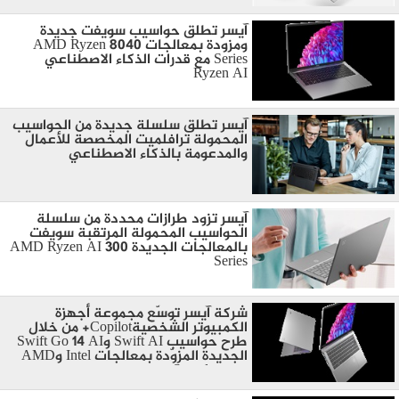
آيسر تطلق حواسيب سويفت جديدة
ومزودة بمعالجات AMD Ryzen 8040
Series مع قدرات الذكاء الاصطناعي
Ryzen AI
آيسر تطلق سلسلة جديدة من الحواسيب
المحمولة ترافلميت المخصصة للأعمال
والمدعومة بالذكاء الاصطناعي
آيسر تزود طرازات محددة من سلسلة
الحواسيب المحمولة المرتقبة سويفت
بالمعالجات الجديدة AMD Ryzen AI 300
Series
شركة آيسر توسّع مجموعة أجهزة
الكمبيوتر الشخصيةCopilot+ من خلال
طرح حواسيب Swift AI وSwift Go 14 AI
الجديدة المزوّدة بمعالجات Intel وAMD
وSnapdragon