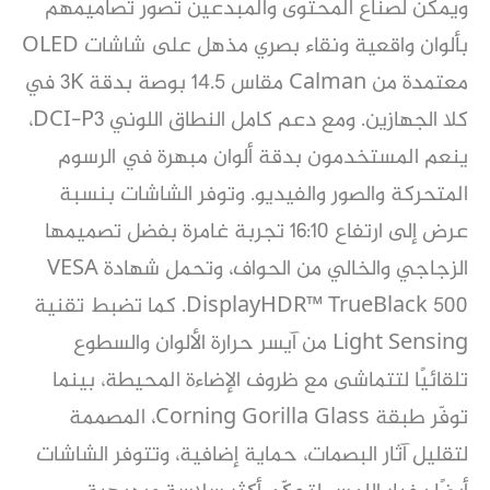
ويمكن لصنّاع المحتوى والمبدعين تصوّر تصاميمهم
بألوان واقعية ونقاء بصري مذهل على شاشات OLED
معتمدة من Calman مقاس 14.5 بوصة بدقة 3K في
كلا الجهازين. ومع دعم كامل النطاق اللوني DCI-P3،
ينعم المستخدمون بدقة ألوان مبهرة في الرسوم
المتحركة والصور والفيديو. وتوفر الشاشات بنسبة
عرض إلى ارتفاع 16:10 تجربة غامرة بفضل تصميمها
الزجاجي والخالي من الحواف، وتحمل شهادة VESA
DisplayHDR™ TrueBlack 500. كما تضبط تقنية
Light Sensing من آيسر حرارة الألوان والسطوع
تلقائيًا لتتماشى مع ظروف الإضاءة المحيطة، بينما
توفّر طبقة Corning Gorilla Glass، المصممة
لتقليل آثار البصمات، حماية إضافية، وتتوفر الشاشات