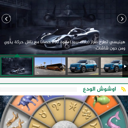
هينيسي تطرح طراز (بلاك بيرد) بقوة 850 حصانًا مع ناقل حركة يدوي
ومن دون شاشات
اوشوش الودع