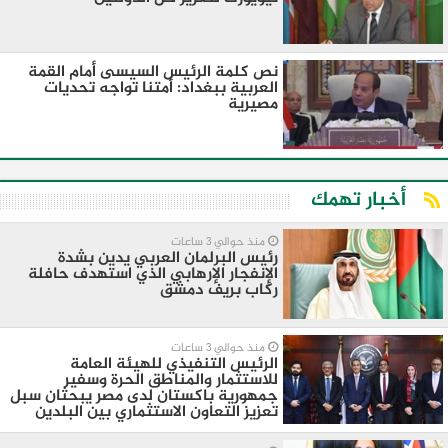
نص كلمة الرئيس السيسى أمام القمة
العربية ببغداد: أمتنا تواجه تحديات
مصيرية
أخبار تهمك
منذ حوالي 3 ساعات
رئيس البرلمان العربي يدين بشدة
الإنفجار الإرهابي الذي استهدف حافلة
ركاب بريف دمشق
منذ حوالي 3 ساعات
الرئيس التنفيذي للهيئة العامة
للاستثمار والمناطق الحرة وسفير
جمهورية باكستان لدى مصر يبحثان سبل
تعزيز التعاون الاستثماري بين البلدين