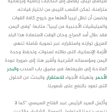
سياسى ليبى، يفضى إلى انتخابات رئاسية وبرلمانية
متزامنة، تمكن الشعب الليبى من اختيار قيادته،
وتضمن أن تظل ليبيا لأهلها مع خروج كافة القوات
والميليشيات الأجنبية من ليبيا"، متابعا: "وفى اليمن،
فقد طال أمد الصراع، وحان الوقت لاستعادة هذا البلد
العريق توازنه واستقراره، عبر تسوية شاملة تنهى
الأزمة الإنسانية، التى طالته لسنوات، وتحفظ وحدة
اليمن ومؤسساته الشرعية وأشير هنا، إلى ضرورة عودة
الملاحة إلى طبيعتها، فى مضيق باب المندب
والبحر
الأحمر
، وتهيئة الأجواء
للاستقرار
، والبحث عن الحلول
التى تعود بالنفع على شعوبنا.
وأكمل السيد الرئيس عبد الفتاح السيسي: "كما لا
ننسى دعمنا المتواصل للصومال الشقيق مؤكدين