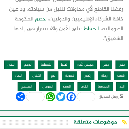
رفضنا القاطع لأي محاولات للنيل من سيادته، وداعين
كافة الشركاء الإقليميين والدوليين،
لدعم
الحكومة
الصومالية،
للحفاظ
على الأمن والاستقرار فى بلدها
الشقيق".
نفي
مصر
مجلس الأمن
ليبيا
للحفاظ
لدعم
لبنان
شعب
رحلة
رئيس
تسوية
بيع
انتقال
اليمن
اليد
المحافظ
الكاف
العرب
الصومال
السيسي
Share
WhatsApp
Twitter
Facebook
إرسل لصديق
موضوعات متعلقة