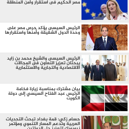
مصر الحكيم فى استقرار وأمن المنطقة
الرئيس السيسى يؤكد حرص مصر على
وحدة الدول الشقيقة وأمنها واستقرارها
الرئيس السيسى والشيخ محمد بن زايد
يبحثان تعزيز التعاون فى المجالات
الاقتصادية والتجارية والاستثمارية
بيان مشترك بمناسبة زيارة فخامة
الرئيس عبد الفتاح السيسي إلى دولة
الكويت
حسام زكي: قمة بغداد تبحث التحديات
العربية وتدعم المسار التنموي ومؤتمر
نيويورك لتعزيز حل الدولتين