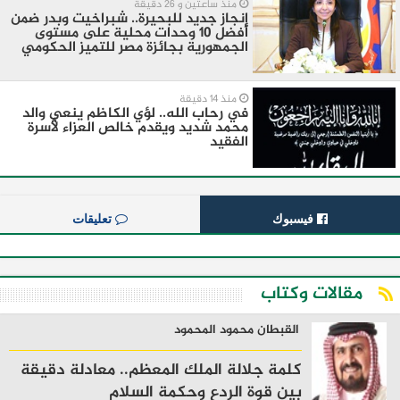
منذ ساعتين و 26 دقيقة
إنجاز جديد للبحيرة.. شبراخيت وبدر ضمن
أفضل 10 وحدات محلية على مستوى
الجمهورية بجائزة مصر للتميز الحكومي
منذ 14 دقيقة
في رحاب الله.. لؤي الكاظم ينعي والد
محمد شديد ويقدم خالص العزاء لأسرة
الفقيد
فيسبوك
تعليقات
مقالات وكتاب
القبطان محمود المحمود
كلمة جلالة الملك المعظم.. معادلة دقيقة
بين قوة الردع وحكمة السلام