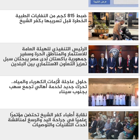
ضبط 815 كجم من النفايات الطبية
الخطرة قبل تسريبها بكفر الشيخ
الرئيس التنفيذي للهيئة العامة
للاستثمار والمناطق الحرة وسفير
جمهورية باكستان لدى مصر يبحثان سبل
تعزيز التعاون الاستثماري بين البلدين
حلول عاجلة لأزمات الكهرباء والمياه..
تحرك جديد لخدمة أهالي تجمع سهب
بجنوب سيناء
نقابة أطباء كفر الشيخ تحتضن مؤتمرًا
علميًا في جراحة اليد والرسغ لمناقشة
أحدث التقنيات والتوصيات