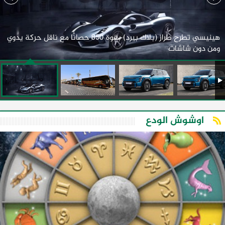
هينيسي تطرح طراز (بلاك بيرد) بقوة 850 حصانًا مع ناقل حركة يدوي
ومن دون شاشات
اوشوش الودع