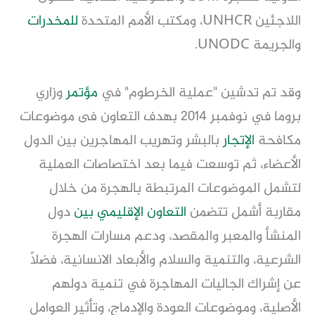
اللاجئين UNHCR، ومكتب الأمم المتحدة
للمخدرات
والجريمة UNODC.
وقد تم تدشين "عملية الخرطوم" في
مؤتمر
وزاري
بروما في نوفمبر ٢٠١٤ بهدف التعاون فى موضوعات
مكافحة
الإتجار
بالبشر وتهريب المهاجرين بين الدول
الأعضاء، ثم توسعت فيما بعد اختصاصات العملية
لتشمل الموضوعات المرتبطة بالهجرة من خلال
مقاربة أشمل تتضمن
التعاون الإقليمي بين
دول
المنشأ والمعبر والمقصد، ودعم مسارات الهجرة
الشرعية، والتنمية والسلام والأبعاد الانسانية، فضلاً
عن إشراك الجاليات المهاجرة في تنمية دولهم
الأصلية، وموضوعات العودة والإدماج، وتأثير العوامل