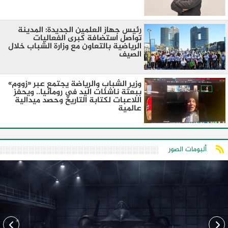
رئيس جهاز العلمين الجديدة: المدينة
تواصل استضافة كبرى الفعاليات
الرياضية بالتعاون مع وزارة الشباب خلال
الصيف
وزير الشباب والرياضة يجتمع عبر «زووم»
ببعثة ناشئات اليد في رومانيا.. ويحفز
اللاعبات لكتابة التاريخ وحصد ميدالية
عالمية
ألبومات الصور