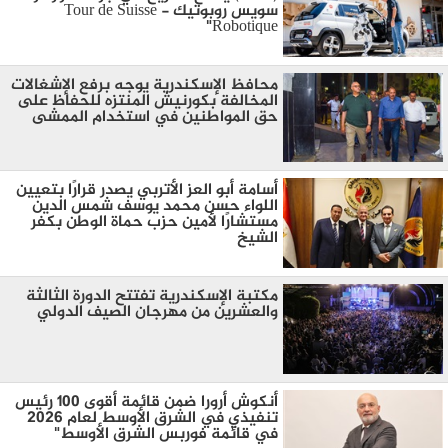
سويس روبوتيك - Tour de Suisse
Robotique"
محافظ الإسكندرية يوجه برفع الإشغالات
المخالفة بكورنيش المنتزه للحفاظ على
حق المواطنين في استخدام الممشى
أسامة أبو العز الأتربي يصدر قرارًا بتعيين
اللواء حسن محمد يوسف شمس الدين
مستشارًا لأمين حزب حماة الوطن بكفر
الشيخ
مكتبة الإسكندرية تفتتح الدورة الثالثة
والعشرين من مهرجان الصيف الدولي
أنكوش أرورا ضمن قائمة أقوى 100 رئيس
تنفيذي في الشرق الأوسط لعام 2026
في قائمة فوربس الشرق الأوسط"