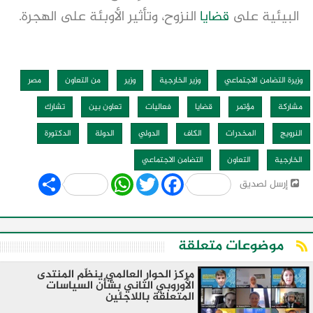
البيئية على
قضايا
النزوح، وتأثير الأوبئة على الهجرة.
وزيرة التضامن الاجتماعي
وزير الخارجية
وزير
من التعاون
مصر
مشاركة
مؤتمر
قضايا
فعاليات
تعاون بين
تشارك
النرويج
المخدرات
الكاف
الدولي
الدولة
الدكتورة
الخارجية
التعاون
التضامن الاجتماعي
Share
WhatsApp
Twitter
Facebook
إرسل لصديق
موضوعات متعلقة
مركز الحوار العالمي ينظّم المنتدى
الأوروبي الثاني بشأن السياسات
المتعلقة باللاجئين