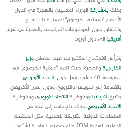
والاتجار
في البشر الذي تترأسه
مصر
منذ أبريل 2024،
وذلك
بمشاركة
الوزراء المعنيين بالهجرة فى الدول
الأعضاء "بعملية الخرطوم" المعنية بالتنسيق
والتشاور حول الموضوعات المرتبطة بالهجرة من شرق
أفريقيا
إلى دول أوروبا.
وترأس الاجتماع الدكتور بدر عبد العاطى
وزير
الخارجية
والهجرة، حيث تضم "عملية الخرطوم" في
عضويتها 40 دولة تشمل دول
الاتحاد الأوروبي
،
بالإضافة إلى سويسرا والنرويج، ودول القرن الأفريقي
وشرق
أفريقيا
ومفوضية
الاتحاد الأوروبي
ومفوضية
الاتحاد الأفريقي
، وذلك بالإضافة إلى عدد من
المنظمات الدولية الشريكة للعملية، مثل المنظمة
الدولية للهجرة IOM، والمفوضية السامية لشئون