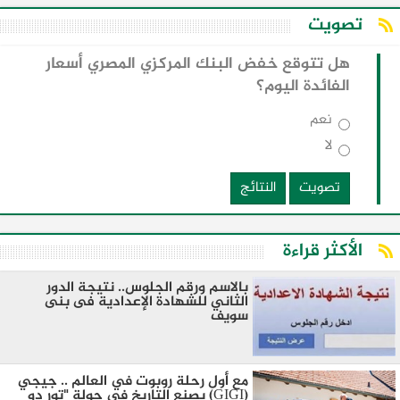
تصويت
هل تتوقع خفض البنك المركزي المصري أسعار
الفائدة اليوم؟
نعم
لا
تصويت
النتائج
الأكثر قراءة
بالاسم ورقم الجلوس.. نتيجة الدور
الثاني للشهادة الإعدادية فى بنى
سويف
مع أول رحلة روبوت في العالم .. جيجي
(GIGI) يصنع التاريخ في جولة "تور دو