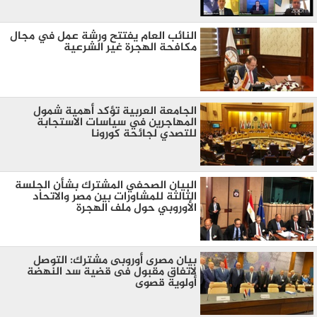
النائب العام يفتتح ورشة عمل في مجال
مكافحة الهجرة غير الشرعية
الجامعة العربية تؤكد أهمية شمول
المهاجرين في سياسات الاستجابة
للتصدي لجائحة كورونا
البيان الصحفي المشترك بشأن الجلسة
الثالثة للمشاورات بين مصر والاتحاد
الأوروبي حول ملف الهجرة
بيان مصرى أوروبى مشترك: التوصل
لاتفاق مقبول فى قضية سد النهضة
أولوية قصوى