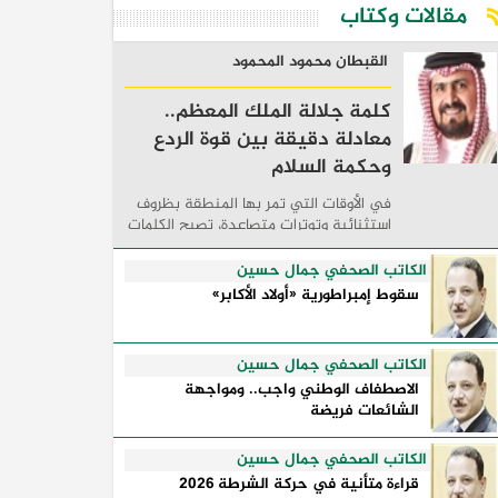
مقالات وكتاب
القبطان محمود المحمود
كلمة جلالة الملك المعظم..
معادلة دقيقة بين قوة الردع
وحكمة السلام
في الأوقات التي تمر بها المنطقة بظروف
استثنائية وتوترات متصاعدة، تصبح الكلمات
السياسية أكثر من مجرد مواقف معلنة؛ فهي
تكشف طريقة تفكير الدول، وكيفية إدارتها
الكاتب الصحفي جمال حسين
للأزمات، والحدود التي تفصل بين القوة ...
سقوط إمبراطورية «أولاد الأكابر»
الكاتب الصحفي جمال حسين
الاصطفاف الوطني واجب.. ومواجهة
الشائعات فريضة
الكاتب الصحفي جمال حسين
قراءة متأنية في حركة الشرطة 2026