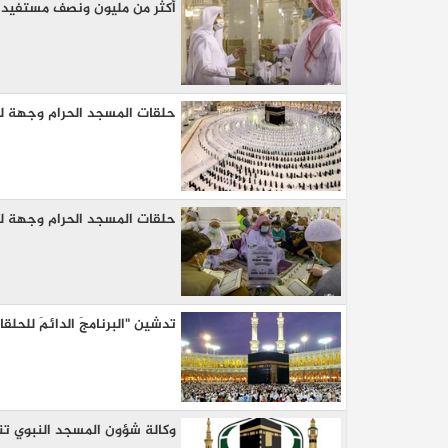
أكثر من مليون ونصف مستفيد م
حلقات المسجد الحرام وجهة لط
حلقات المسجد الحرام وجهة لط
تدشين "البرنامجَ الدائمَ للحل
وكالة شؤون المسجد النبوي تن