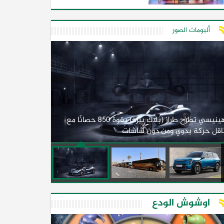
ألبومات الصور
لأول مرة.. مصر
هينيسي تطرح طراز (بلاك بيرد) بقوة 850 حصانًا مع
اقل حركة يدوي ومن دون شاشات
2026)
اوشوش الودع