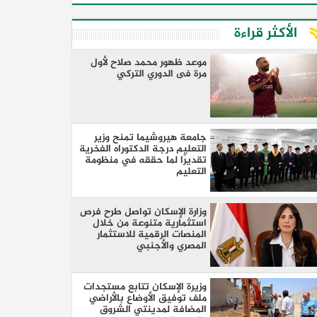
الأكثر قراءة
موعد ظهور محمد صلاح لأول
مرة فى الدوري التركي
جامعة هيروشيما تمنح وزير
التعليم درجة الدكتوراه الفخرية
تقديرًا لما حققه في منظومة
التعليم
وزارة الإسكان تواصل طرح فرص
استثمارية متنوعة من خلال
المنصات الرقمية للاستثمار
المصري والأجنبي
وزيرة الإسكان تتابع مستجدات
ملف توفيق الأوضاع بالأراضي
المضافة لمدينتي الشروق