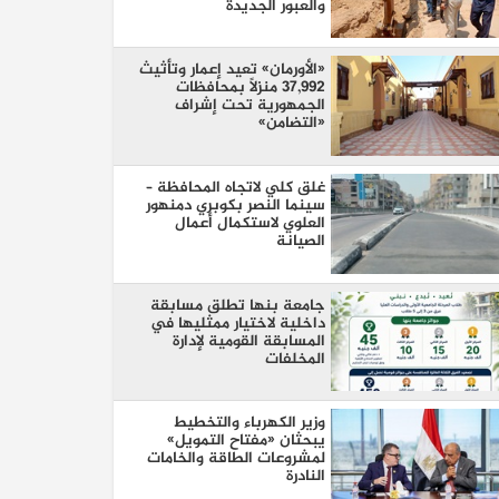
والعبور الجديدة
«الأورمان» تعيد إعمار وتأثيث
37,992 منزلًا بمحافظات
الجمهورية تحت إشراف
«التضامن»
غلق كلي لاتجاه المحافظة –
سينما النصر بكوبري دمنهور
العلوي لاستكمال أعمال
الصيانة
جامعة بنها تطلق مسابقة
داخلية لاختيار ممثليها في
المسابقة القومية لإدارة
المخلفات
وزير الكهرباء والتخطيط
يبحثان «مفتاح التمويل»
لمشروعات الطاقة والخامات
النادرة