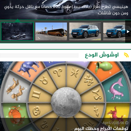
هينيسي تطرح طراز (بلاك بيرد) بقوة 850 حصانًا مع ناقل حركة يدوي
ومن دون شاشات
اوشوش الودع
06/April/2020
توقعات الأبراج وحظك اليوم