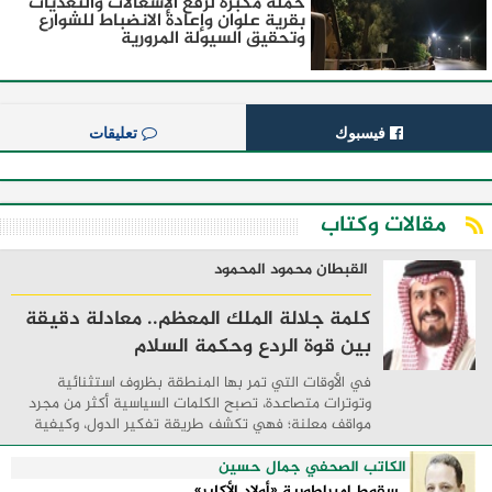
حملة مكبرة لرفع الإشغالات والتعديات
بقرية علوان وإعادة الانضباط للشوارع
وتحقيق السيولة المرورية
فيسبوك
تعليقات
مقالات وكتاب
القبطان محمود المحمود
كلمة جلالة الملك المعظم.. معادلة دقيقة
بين قوة الردع وحكمة السلام
في الأوقات التي تمر بها المنطقة بظروف استثنائية
وتوترات متصاعدة، تصبح الكلمات السياسية أكثر من مجرد
مواقف معلنة؛ فهي تكشف طريقة تفكير الدول، وكيفية
إدارتها للأزمات، والحدود التي تفصل بين القوة ...
الكاتب الصحفي جمال حسين
سقوط إمبراطورية «أولاد الأكابر»