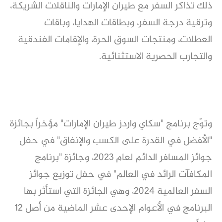
ذلك تذاكر السفر مع طيران الإمارات والناقلات الشريكة،
وترقية درجة السفر، وبطاقات الهدايا، وباقات
العطلات، ومنتجات السوق الحرة، والإقامات الفندقية
والتجارب الحصرية الاستثنائية.
وتوّج برنامج "سكاي واردز طيران الإمارات" مؤخراً بجائزة
"الأفضل في القدرة على الكسب والإنفاق" في حفل
جوائز المسافر الدائم لعام 2023، وجائزة "برنامج
المكافآت الرائد في العالم" في حفل توزيع جوائز
السفر العالمية 2024، وهي الجائزة التي استأثر بها
البرنامج في الأعوام الإحدى عشر الماضية من أصل 12