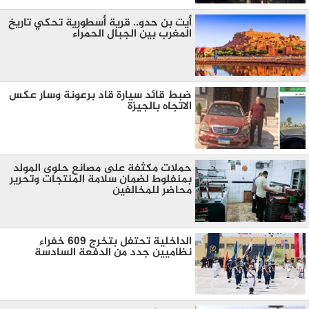
أيت بن حدو.. قرية أسطورية تحكي تاريخ
المغرب بين الجبال الحمراء
ضبط قائد سيارة قاد برعونة وسار عكس
الاتجاه بالجيزة
حملات مكثفة على مصانع حلوى المولد
بمنفلوط لضمان سلامة المنتجات وتحرير
محاضر للمخالفين
الداخلية تحتفل بتخرج 609 خفراء
نظاميين جدد من الدفعة السادسة