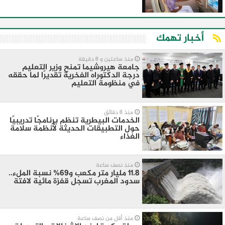
أخبار تهمك
منذ ساعتين و 8 دقيقة
جامعة هيروشيما تمنح وزير التعليم
درجة الدكتوراه الفخرية تقديرًا لما حققه
في منظومة التعليم
منذ 8 دقائق
الخدمات البيطرية تنظم برنامجًا تدريبيًا
حول التطبيقات الحديثة لأنظمة سلامة
الغذاء
منذ نصف ساعة
11.8 مليار متر مكعب و69% نسبة الملء..
سدود المغرب تسجل قفزة مائية لافتة
منذ أقل من نصف ساعة