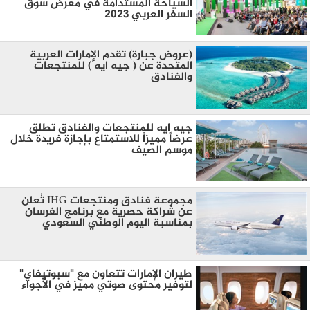
السياحة المستدامة في معرض سوق
السفر العربي 2023
(عروض جبارة) تقدم الإمارات العربية
المتحدة عن ( جيه ايه ) للمنتجعات
والفنادق
جيه ايه للمنتجعات والفنادق تطلق
عرضاً مميزاً للاستمتاع بإجازة فريدة خلال
موسم الصيف
مجموعة فنادق ومنتجعات IHG تُعلن
عن شراكة حصرية مع برنامج الفرسان
بمناسبة اليوم الوطني السعودي
طيران الإمارات تتعاون مع "سبوتيفاي"
لتوفير محتوى صوتي مميز في الأجواء