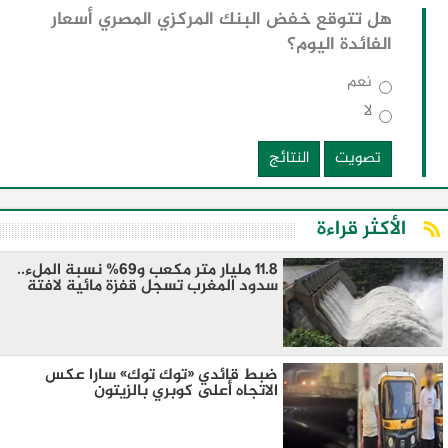
هل تتوقع خفض البنك المركزي المصري أسعار
الفائدة اليوم؟
نعم
لا
تصويت
النتائج
الأكثر قراءة
11.8 مليار متر مكعب و69% نسبة الملء..
سدود المغرب تسجل قفزة مائية لافتة
ضبط قائدي «توك توك» سارا عكس
الاتجاه أعلى كوبري بالزيتون