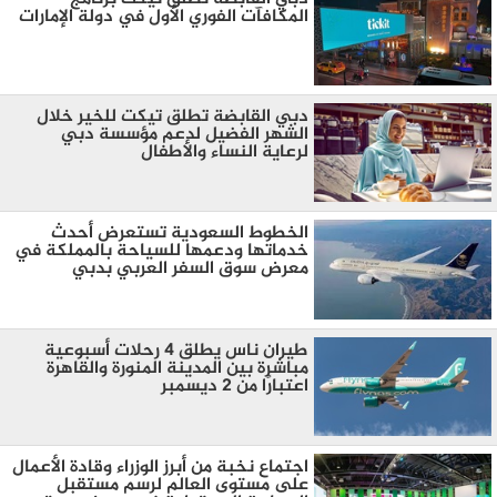
المكافآت الفوري الأول في دولة الإمارات
دبي القابضة تطلق تيكت للخير خلال
الشهر الفضيل لدعم مؤسسة دبي
لرعاية النساء والأطفال
الخطوط السعودية تستعرض أحدث
خدماتها ودعمها للسياحة بالمملكة في
معرض سوق السفر العربي بدبي
طيران ناس يطلق 4 رحلات أسبوعية
مباشرة بين المدينة المنورة والقاهرة
اعتبارًا من 2 ديسمبر
اجتماع نخبة من أبرز الوزراء وقادة الأعمال
على مستوى العالم لرسم مستقبل