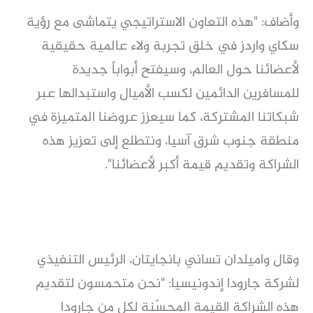
وأضاف: "هذه التعاون الاستراتيجي يتماشى مع رؤية
سكاي واردز في خلق تجربة ولاء عالمية حقيقية
لأعضائنا حول العالم، وسيفتح أبواباً جديدة
للمسافرين الدائمين لكسب الأميال واستبدالها عبر
شبكاتنا المشتركة، كما سيعزز عروضنا المتميزة في
منطقة جنوب شرق آسيا، ونتطلع إلى تعزيز هذه
الشراكة وتقديم قيمة أكبر لأعضائنا".
وقال واميلدان تساني بانجايتان، الرئيس التنفيذي
لشركة جارودا إندونيسيا: "نحن متحمسون لتقديم
هذه الشراكة القيمة المحسّنة لكل من جارودا