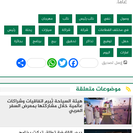
عاماً.
وصول
نفي
نائب رئيس
نائب
مهرجان
في مختلف القطاعات
شركة
شراكة
سيارات
رحلة
رئيس
حفل
توقيع
تذاكر
تحقيق
بيع
برنامج
بجائزة
امارات
اليوم
Share
WhatsApp
Twitter
Facebook
إرسل لصديق
موضوعات متعلقة
هيئة السياحة تُبرم اتفاقيات وشراكات
عالمية خلال مشاركتها بمعرض السفر
العربي
دبي القابضة تطلق تيكت برنامج