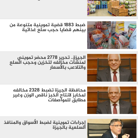
ضبط 1883 قضية تموينية متنوعة من
بينهم قضايا حجب سلع غذائية
الجيزة.. تحرير ٢٧٧٨ محضر تمويني
لمنشأت مخالفه لتخزين وحجب السلع
والتلاعب بالأسعار
محافظة الجيزة تضبط ٢٣٢٨ مخالفه
لمخابز لانتاج الخبز ناقص الوزن وغير
مطابق للمواصفات
إجراءات تموينية لضبط الأسواق والمنافذ
السلعية بالجيزة