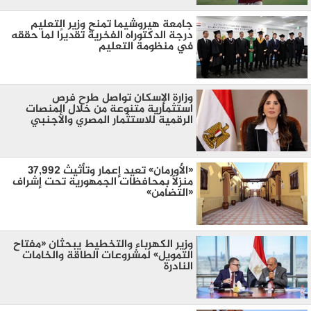
جامعة هيروشيما تمنح وزير التعليم
درجة الدكتوراه الفخرية تقديرًا لما حققه
في منظومة التعليم
وزارة الإسكان تواصل طرح فرص
استثمارية متنوعة من خلال المنصات
الرقمية للاستثمار المصري والأجنبي
«الأورمان» تعيد إعمار وتأثيث 37,992
منزلًا بمحافظات الجمهورية تحت إشراف
«التضامن»
وزير الكهرباء والتخطيط يبحثان «مفتاح
التمويل» لمشروعات الطاقة والخامات
النادرة