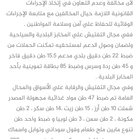
لأى مخالفة وعدم التهاون في إتخاذ الإجراءات
القانونية اللازمة حيال المخالفين مع متابعة الإجراءات
الوقائية للحفاظ علي آمن وسلامة المواطنين .
ففي مجال التفتيش علي المخابز البلدية والسياحية
ولضمان وصول الدعم لمستحقيه تمكنت الحملات من
ضبط ٢٢ طن دقيق بلدي مدعم ١٥.٥ طن دقيق فاخر
و ٤٥ طن ردة وسرس وضبط ٨٥ بطاقة تموينية بأحد
المخابز البلدية .
وفي مجال التفتيش والرقابة علي الأسواق والمحال
العامة تم ضبط ٤٧ طن مواد غذائية مجهولة المصدر
شملت ١٠ طن أرز ، ١٥ طن زيت ،١٤ طن سكر ، ٢ طن
مكونة ، ٢ طن سمن ، ٣ طن لوبيا و ضبط واحد طن
تنوع مابين ملح طعام وفول سوداني وتوابل واسماك