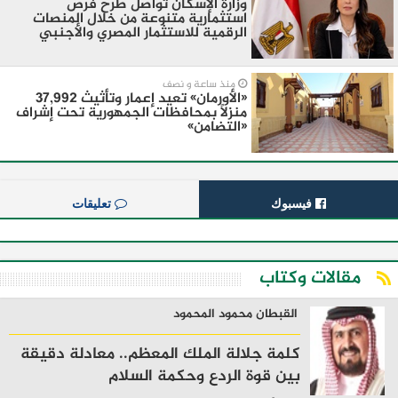
وزارة الإسكان تواصل طرح فرص
استثمارية متنوعة من خلال المنصات
الرقمية للاستثمار المصري والأجنبي
منذ ساعة و نصف
«الأورمان» تعيد إعمار وتأثيث 37,992
منزلًا بمحافظات الجمهورية تحت إشراف
«التضامن»
فيسبوك
تعليقات
مقالات وكتاب
القبطان محمود المحمود
كلمة جلالة الملك المعظم.. معادلة دقيقة
بين قوة الردع وحكمة السلام