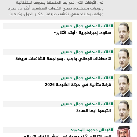
في الأوقات التي تمر بها المنطقة بظروف استثنائية
وتوترات متصاعدة، تصبح الكلمات السياسية أكثر من مجرد
مواقف معلنة؛ فهي تكشف طريقة تفكير الدول، وكيفية
إدارتها للأزمات، والحدود التي تفصل بين القوة ...
الكاتب الصحفي جمال حسين
سقوط إمبراطورية «أولاد الأكابر»
الكاتب الصحفي جمال حسين
الاصطفاف الوطني واجب.. ومواجهة الشائعات فريضة
الكاتب الصحفي جمال حسين
قراءة متأنية في حركة الشرطة 2026
الكاتب الصحفي جمال حسين
انتبهوا ايها السادة
القبطان محمود المحمود
العد التنازلي لآخر مسمار في نعش النظام الإيراني