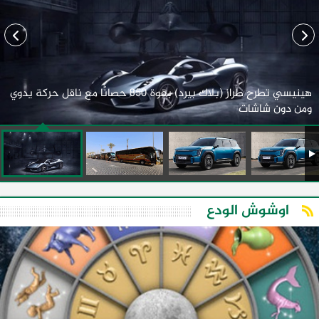
هينيسي تطرح طراز (بلاك بيرد) بقوة 850 حصانًا مع ناقل حركة يدوي
ومن دون شاشات
اوشوش الودع