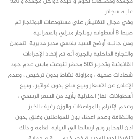
مجمده ومصنعات لحوم و كبده دواجن مجمده و ٩٢٠
علبه سجائر .
وفي مجال التفتيش علي مستودعات البوتاجاز تم
ضبط ٨ أسطوانة بوتاجاز منزلي بالعمرانية .
ومن جانبه أوضح السيد بلاسي مدير مديرية التموين
والتجارة الداخلية بالجيزة أنه تم إتخاذ الإجراءات
القانونية وتحرير ٥٠٣ محضر تنوعت مابين عدم جود
شهادات صحية ، ومزاولة نشاط بدون ترخيص ، وعدم
الإعلان عن الاسعار وبيع سلع بدون فواتير ، وبيع
أسطوانات الغاز المنزلية بأزيد من السعر الرسمي ،
وعدم الإلتزام بالمواصفات والوزن رغيف الخبز
والنظافة وعدم اعطاء بون للمواطنين وغلق بدون
اذن للمخابز وتم ارسالها الي النيابة العامة و ذلك
تنفيذا لدور المديرية فى خدمـــــة و حماية