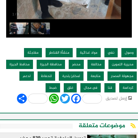
1
/
3
وصول
نفي
مواد غذائية
منشأة القناطر
مفاجئة
مديرية التموين
مخالفة
محضر
محافظة الجيزة
محافظ الجيزة
مجهولة المصدر
متابعة
لمخابز بلدية
للحفاظ
لدعم
كرداسة
قنا
فى مجال
غلق
ضبط
Share
WhatsApp
Twitter
Facebook
إرسل لصديق
موضوعات متعلقة