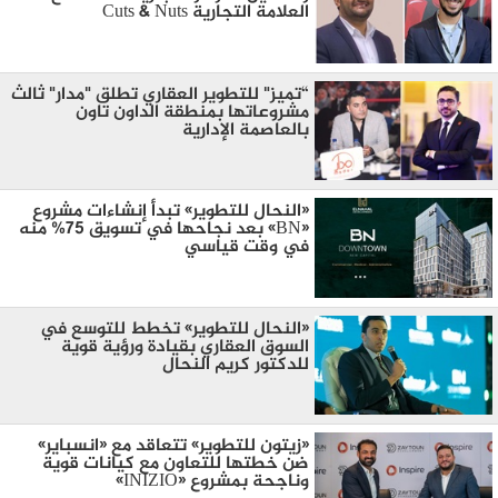
العلامة التجارية Cuts & Nuts
“تميز" للتطوير العقاري تطلق "مدار" ثالث
مشروعاتها بمنطقة الداون تاون
بالعاصمة الإدارية
«النحال للتطوير» تبدأ إنشاءات مشروع
«BN» بعد نجاحها في تسويق 75% منه
في وقت قياسي
«النحال للتطوير» تخطط للتوسع في
السوق العقاري بقيادة ورؤية قوية
للدكتور كريم النحال
«زيتون للتطوير» تتعاقد مع «انسباير»
ضن خطتها للتعاون مع كيانات قوية
وناجحة بمشروع «INIZIO»