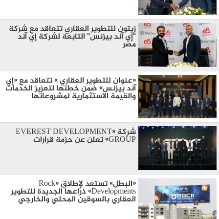
زيتون للتطوير العقاري تتعاقد مع شركة
"إي آند بيزنس" التابعة لشركة إي آند
مصر
«عنوان للتطوير العقاري » تتعاقد مع «إي
آند بيزنس» ضمن خطتها لتعزيز الخدمات
والقيمة الاستثمارية لمشروعاتها
شركة «EVEREST DEVELOPMENT
GROUP» تعلن عن حزمة قرارات
«البطل» تستعد لإطلاق «Rock
Developments» ذراعها الجديدة للتطوير
العقاري بالسوقين المحلي والخارجي