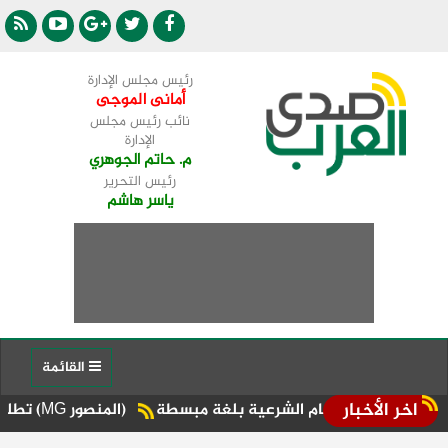
رئيس مجلس الإدارة
أمانى الموجى
نائب رئيس مجلس
الإدارة
م. حاتم الجوهري
رئيس التحرير
ياسر هاشم
القائمة
اخر الأخبار
حكام الشرعية بلغة مبسطة
(المنصور MG) تطلق أحدث سياراتها الـ PHEV مع طراز "RX 9"