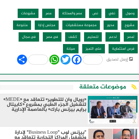
وصول
نفي
نص
مصر والمملكة
مصر
مشروعات
مشروع
محور
مجموعة مستشفيات
مجلس إدارة
متنوعة
لمصر
لدعم
لتسليم
كشف
فى مصر
فى مجال
فرص استثمارية
على التميز
صيانة
Share
WhatsApp
Twitter
Facebook
إرسل لصديق
موضوعات متعلقة
«رويال وان للتطوير» تتعاقد مع «MEDE»
لتشغيل الجزء الطبي بمشروع «كابيتال
برايم بيزنس بارك» بالعاصمة الإدارية
"بيزنس لوب "Business Loop" لإدارة
وتشغيل المراكز التجارية تتعاقد مع