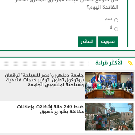
الفائدة اليوم؟
نعم
لا
تصويت
النتائج
الأكثر قراءة
جامعة دمنهور و"مصر للسياحة" توقعان
بروتوكول تعاون لتوفير خدمات فندقية
وسياحية لمنسوبي الجامعة
ضبط 240 حالة إشغالات وإعلانات
مخالفة بشوارع دسوق