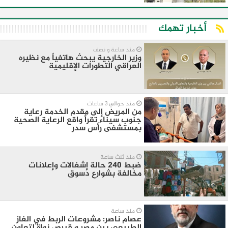
أخبار تهمك
منذ ساعة و نصف
وزير الخارجية يبحث هاتفياً مع نظيره
العراقي التطورات الإقليمية
منذ حوالي 3 ساعات
من المريض إلى مقدم الخدمة رعاية
جنوب سيناء تقرأ واقع الرعاية الصحية
بمستشفى رأس سدر
منذ ثلث ساعة
ضبط 240 حالة إشغالات وإعلانات
مخالفة بشوارع دسوق
منذ ساعة
عصام ناصر: مشروعات الربط في الغاز
الطبيعي بين مصر و قبرص نواة لتعاون