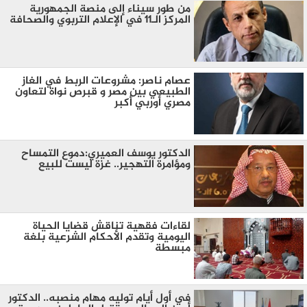
من طور سيناء إلى منصة الجمهورية
المركز الـ11 في الإعلام التربوي والصحافة
عصام ناصر: مشروعات الربط في الغاز
الطبيعي بين مصر و قبرص نواة لتعاون
مصري أوربي أكبر
الدكتور يوسف العميري:دموع التمساح
ومؤامرة التهجير.. غزة ليست للبيع
لقاءات فقهية تناقش قضايا الحياة
اليومية وتقدم الأحكام الشرعية بلغة
مبسطة
في أول أيام توليه مهام منصبه.. الدكتور