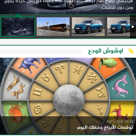
هينيسي تطرح طراز (بلاك بيرد) بقوة 850 حصانًا مع ناقل حركة يدوي
ومن دون شاشات
اوشوش الودع
06/April/2020
توقعات الأبراج وحظك اليوم