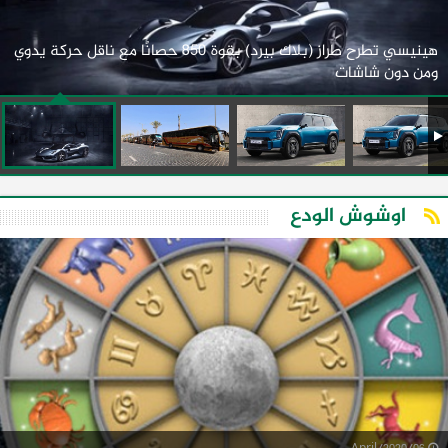
هينيسي تطرح طراز (بلاك بيرد) بقوة 850 حصانًا مع ناقل حركة يدوي
ومن دون شاشات
اوشوش الودع