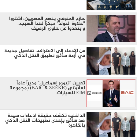
​حازم المنوفي ينصح المصريين: اشتروا
"حلاوة المولد" مبكراً لهذا السبب..
وابتعدوا عن حلوى الرصيف
من الادعاء إلى الاعتراف.. تفاصيل جديدة
في أزمة سائق تطبيق النقل الذكي
تعيين "تيمور إسماعيل" مديراً عاماً
لعلامتى (BAIC & ZEEKR) بمجموعة
EIM للسيارات
الداخلية تكشف حقيقة ادعاءات سيدة
ضد سائق بإحدى تطبيقات النقل الذكي
بالقاهرة