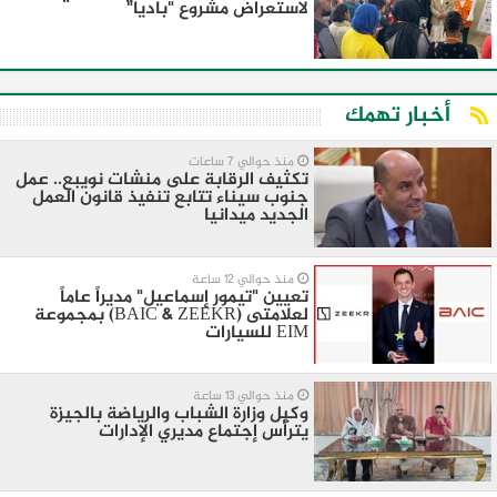
لاستعراض مشروع "باديا"
أخبار تهمك
منذ حوالي 7 ساعات
تكثيف الرقابة على منشات نويبع.. عمل
جنوب سيناء تتابع تنفيذ قانون العمل
الجديد ميدانيا
منذ حوالي 12 ساعة
تعيين "تيمور إسماعيل" مديراً عاماً
لعلامتى (BAIC & ZEEKR) بمجموعة
EIM للسيارات
منذ حوالي 13 ساعة
وكيل وزارة الشباب والرياضة بالجيزة
يترأس إجتماع مديري الإدارات