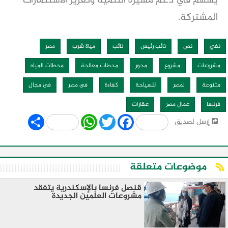
يسهم في دعم مسيرة التنمية وتعزيز الاستثمارات
المشتركة.
نفي
نص
نائب رئيس
نائب
مياة شرب
مصر
مشروعات
مشروع
محور
محطات معالجة
محطات المياه
متنوعة
لمصر
للسياحة
كفاءة
فى مصر
فى مجال
فرنسا
عمال مصر
عقارات
Share
WhatsApp
Twitter
Facebook
إرسل لصديق
موضوعات متعلقة
قنصل فرنسا بالإسكندرية يتفقد
مشروعات العلمين الجديدة