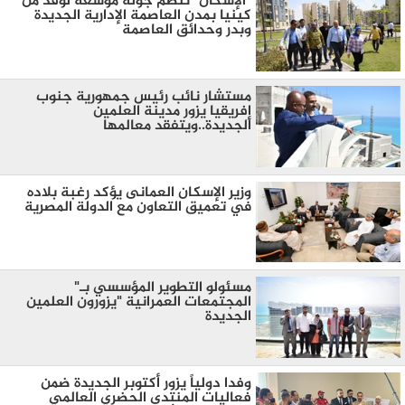
"الإسكان" تنظم جولة موسعة لوفد من
كينيا بمدن العاصمة الإدارية الجديدة
وبدر وحدائق العاصمة
مستشار نائب رئيس جمهورية جنوب
إفريقيا يزور مدينة العلمين
الجديدة..ويتفقد معالمها
وزير الإسكان العمانى يؤكد رغبة بلاده
في تعميق التعاون مع الدولة المصرية
مسئولو التطوير المؤسسي بـ"
المجتمعات العمرانية "يزورون العلمين
الجديدة
وفدا دولياً يزور أكتوبر الجديدة ضمن
فعاليات المنتدى الحضري العالمي