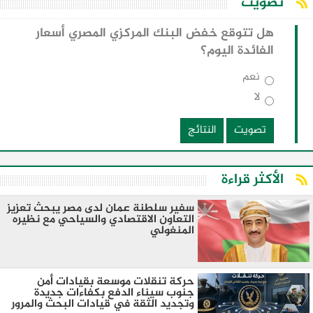
تصويت
هل تتوقع خفض البنك المركزي المصري أسعار
الفائدة اليوم؟
نعم
لا
تصويت
النتائج
الأكثر قراءة
سفير سلطنة عمان لدى مصر يبحث تعزيز
التعاون الاقتصادي والسياحي مع نظيره
المنغولي ​
حركة تنقلات موسعة بقيادات أمن
جنوب سيناء الدفع بكفاءات جديدة
وتجديد الثقة في قيادات البحث والمرور