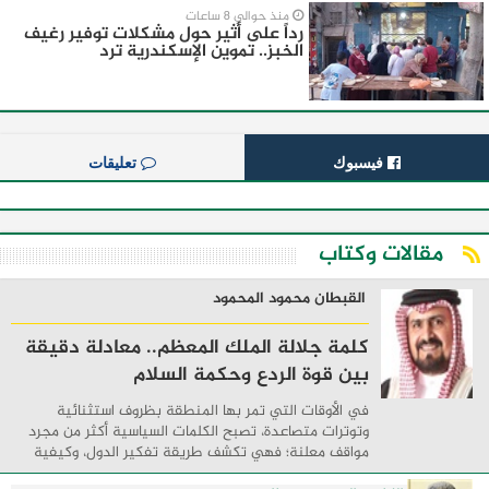
منذ حوالي 8 ساعات
رداً على أثير حول مشكلات توفير رغيف
الخبز.. تموين الإسكندرية ترد
فيسبوك
تعليقات
مقالات وكتاب
القبطان محمود المحمود
كلمة جلالة الملك المعظم.. معادلة دقيقة
بين قوة الردع وحكمة السلام
في الأوقات التي تمر بها المنطقة بظروف استثنائية
وتوترات متصاعدة، تصبح الكلمات السياسية أكثر من مجرد
مواقف معلنة؛ فهي تكشف طريقة تفكير الدول، وكيفية
إدارتها للأزمات، والحدود التي تفصل بين القوة ...