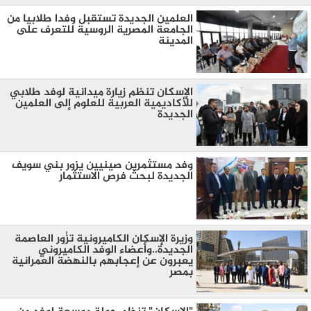
العلمين الجديدة تستقبل وفدا طلابيا من
الجامعة المصرية الروسية للتعرف على
المدينة
الإسكان تنظم زيارة ميدانية لوفد طلابي
للأكاديمية العربية للعلوم إلى العلمين
الجديدة
وفد مستثمرين صينيين يزور بني سويف
الجديدة لبحث فرص الاستثمار
وزيرة الإسكان الكاميرونية تزُور العاصمة
الجديدة..وأعضاء الوفد الكاميروني
يعبرون عن إعجابهم بالنهضة العمرانية
بمصر