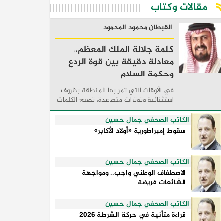
مقالات وكتاب
القبطان محمود المحمود
كلمة جلالة الملك المعظم..
معادلة دقيقة بين قوة الردع
وحكمة السلام
في الأوقات التي تمر بها المنطقة بظروف
استثنائية وتوترات متصاعدة، تصبح الكلمات
السياسية أكثر من مجرد مواقف معلنة؛ فهي
تكشف طريقة تفكير الدول، وكيفية إدارتها
الكاتب الصحفي جمال حسين
للأزمات، والحدود التي تفصل بين القوة ...
سقوط إمبراطورية «أولاد الأكابر»
الكاتب الصحفي جمال حسين
الاصطفاف الوطني واجب.. ومواجهة
الشائعات فريضة
الكاتب الصحفي جمال حسين
قراءة متأنية في حركة الشرطة 2026