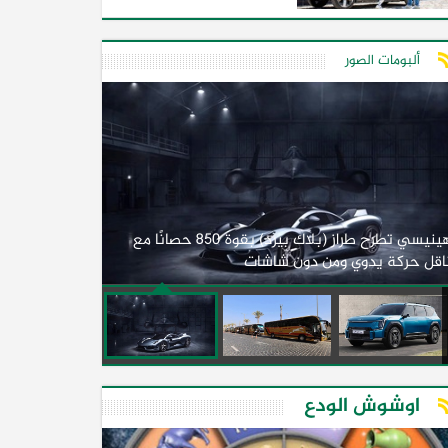
ألبومات الصور
لأول مرة.. مصر
هينيسي تطرح طراز (بلاك بيرد) بقوة 850 حصانًا مع
اقل حركة يدوي ومن دون شاشات
2026)
اوشوش الودع