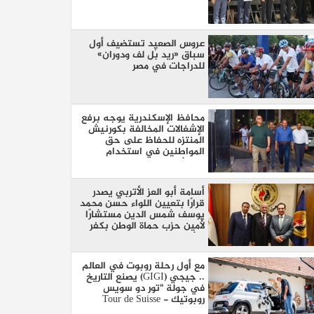
عروس الصعيد تستضيف أول
سباق «ريد بُل لف ودوران»
للدراجات في مصر
محافظ الإسكندرية يوجه برفع
الإشغالات المخالفة بكورنيش
المنتزه للحفاظ على حق
المواطنين في استخدام
الممشى
أسامة أبو العز الأتربي يصدر
قرارًا بتعيين اللواء حسن محمد
يوسف شمس الدين مستشارًا
لأمين حزب حماة الوطن بكفر
الشيخ
مع أول رحلة روبوت في العالم
.. جيجي (GIGI) يصنع التاريخ
في جولة "تور دو سويس
روبوتيك - Tour de Suisse
Robotique"