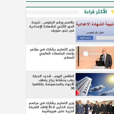
الأكثر قراءة
بالاسم ورقم الجلوس.. نتيجة
الدور الثاني للشهادة الإعدادية
فى بنى سويف
وزير التعليم يشارك في مؤتمر
رؤساء الجامعات العالمي
للسلام
الطقس اليوم.. شديد الحرارة
رطب ونشاط رياح يلطف
الأجواء والمحسوسة بالقاهرة
38
وزير التعليم يشارك في مراسم
إحياء الذكرى الـ81 لإلقاء القنبلة
الذرية على هيروشيما