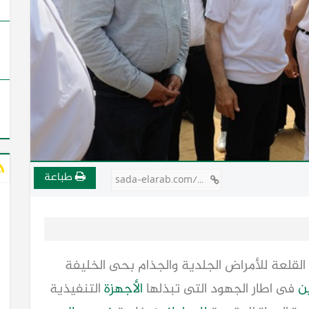
طباعة
sada-elarab.com/732804
القلعة للأمراض الجلدية والجذام بحى الخليفة
ن
فى اطار الجهود التى تبذلها
الأجهزة
التنفيذية