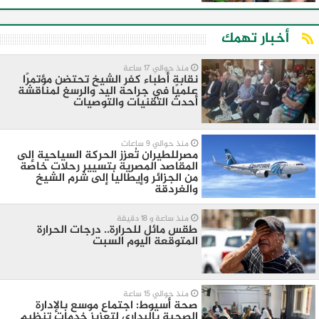
أخبار تهمك
منذ حوالي 17 ساعة
نقابة أطباء كفر الشيخ تحتضن مؤتمرًا
علميًا في جراحة اليد والرسغ لمناقشة
أحدث التقنيات والتوصيات
منذ حوالي 9 ساعات
مصرللطيران تُعزز الحركة السياحية إلى
المقاصد المصرية بتسيير رحلات خاصة
من الجزائر وإيطاليا إلى شرم الشيخ
والغردقة
منذ ساعة و 18 دقيقة
طقس مائل للحرارة.. درجات الحرارة
المتوقعة اليوم السبت
منذ حوالي 15 ساعة
صحة أسيوط: اجتماع موسع بالإدارة
الصحية بالبداري لتعزيز خدمات تنظيم