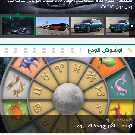
هينيسي تطرح طراز (بلاك بيرد) بقوة 850 حصانًا مع ناقل حركة يدوي
ومن دون شاشات
اوشوش الودع
06/April/2020
توقعات الأبراج وحظك اليوم