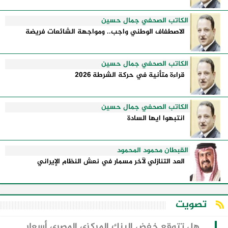
الكاتب الصحفي جمال حسين
الاصطفاف الوطني واجب.. ومواجهة الشائعات فريضة
الكاتب الصحفي جمال حسين
قراءة متأنية في حركة الشرطة 2026
الكاتب الصحفي جمال حسين
انتبهوا ايها السادة
القبطان محمود المحمود
العد التنازلي لآخر مسمار في نعش النظام الإيراني
تصويت
هل تتوقع خفض البنك المركزي المصري أسعار