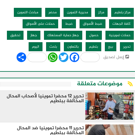
مركز بلطيم
مركز
مديرية التموين
محضر
مباحث التموين
كافة الجهات
ضبط الأسواق
ضبط
حملات على الأسواق
حملات تموينية
حصول
جهاز حماية المستهلك
جهاز
تحقيق
تحرير
بيع
بلطيم
بالتعاون
باحث
اليوم
Share
WhatsApp
Twitter
Facebook
إرسل لصديق
موضوعات متعلقة
تحرير 12 محضرا تموينيا لأصحاب المحال
المخالفة ببلطيم
تحرير 11 محضرا تموينيا ضد المحال
المخالفة ببلطيم