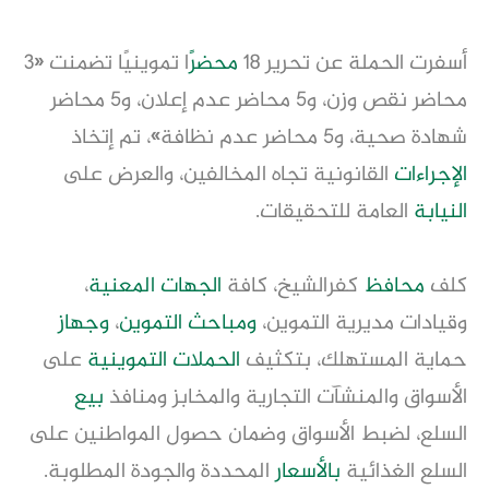
أسفرت الحملة عن تحرير 18
محضر
ًا تموينيًا تضمنت «3
محاضر نقص وزن، و5 محاضر عدم إعلان، و5 محاضر
شهادة صحية، و5 محاضر عدم نظافة»، تم إتخاذ
الإجراءات
القانونية تجاه المخالفين، والعرض على
النيابة
العامة للتحقيقات.
كلف
محافظ
كفرالشيخ، كافة
الجهات المعنية
،
وقيادات مديرية التموين،
ومباحث التموين
،
وجهاز
حماية المستهلك، بتكثيف
الحملات التموينية
على
الأسواق والمنشآت التجارية والمخابز ومنافذ
بيع
السلع، لضبط الأسواق وضمان حصول المواطنين على
السلع الغذائية
بالأسعار
المحددة والجودة المطلوبة.