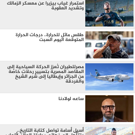
استمرار غياب بيزيرا عن معسكر الزمالك
وتشديد العقوبة
طقس مائل للحرارة.. درجات الحرارة
المتوقعة اليوم السبت
مصرللطيران تُعزز الحركة السياحية إلى
المقاصد المصرية بتسيير رحلات خاصة
من الجزائر وإيطاليا إلى شرم الشيخ
والغردقة
ساعه لولادنا
أسيل أسامة تواصل كتابة التاريخ..