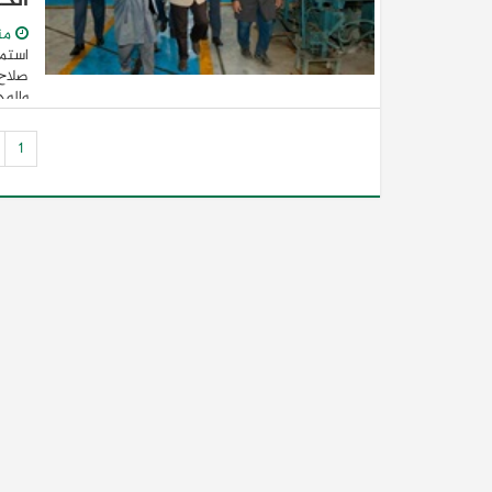
الح
من
استمر
صلاح 
والوح
1