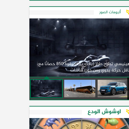
ألبومات الصور
لأول مرة.. مصر
هينيسي تطرح طراز (بلاك بيرد) بقوة 850 حصانًا مع
اقل حركة يدوي ومن دون شاشات
2026)
اوشوش الودع