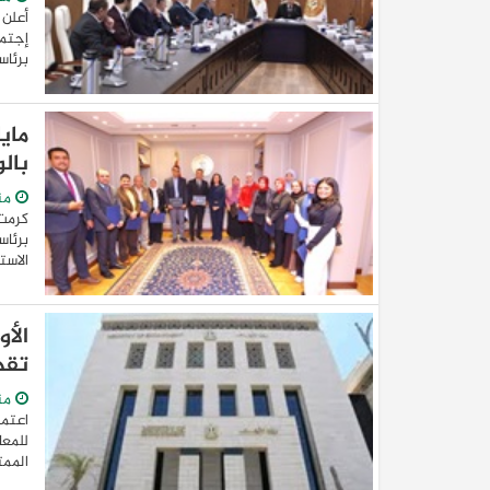
أعلن 
إجتما
برئاس
ماي
بالو
من
كرمت 
برئاس
الاست
تقد
من
للمع
الممت