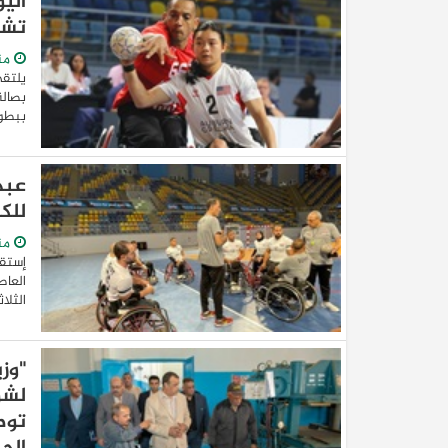
الي
تشي
من
يلتقي
ببطولة
عبد
للك
من
إستقر
العاط
الثلاثاء و ت
"وز
لشر
توط