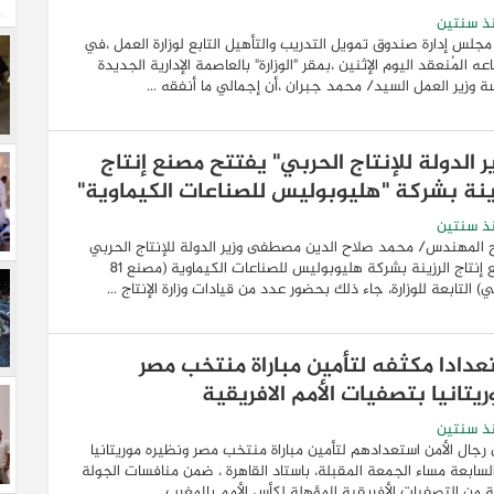
ذ سنتين
مجلس إدارة صندوق تمويل التدريب والتأهيل التابع لوزارة العمل ،في
عه المُنعقد اليوم الإثنين ،بمقر "الوزارة" بالعاصمة الإدارية الجديدة
سة وزير العمل السيد/ محمد جبران ،أن إجمالي ما أنفقه ...
ر الدولة للإنتاج الحربي" يفتتح مصنع إنتاج
زينة بشركة "هليوبوليس للصناعات الكيماوية"
ذ سنتين
 المهندس/ محمد صلاح الدين مصطفى وزير الدولة للإنتاج الحربي
مصنع إنتاج الرزينة بشركة هليوبوليس للصناعات الكيماوية (مصنع 81
ي) التابعة للوزارة، جاء ذلك بحضور عدد من قيادات وزارة الإنتاج ...
عدادا مكثفه لتأمين مباراة منتخب مصر
يتانيا بتصفيات الأمم الافريقية
ذ سنتين
رجال الأمن استعدادهم لتأمين مباراة منتخب مصر ونظيره موريتانيا
سابعة مساء الجمعة المقبلة، باستاد القاهرة ، ضمن منافسات الجولة
ثة من التصفيات الأفريقية المؤهلة لكأس الأمم بالمغرب ...