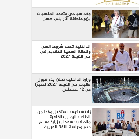
وفد سياحي متعدد الجنسيات
يزور منطقة آثار بني حسن
الداخلية تحدد شروط السن
والحالة الصحية للتقديم في
حج القرعة 2027
وزارة الداخلية تعلن بدء قبول
طلبات حج القرعة 2027 اعتبارًا
من 12 أغسطس
زايتشيكوف يستقبل وفدًا من
الطلاب الروس بالقاهرة..
والطلاب: سعداء بزيارة معالم
مصر ودراسة اللغة العربية