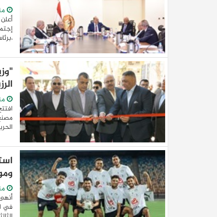
من
أعلن 
إجتما
،برئا
"وزي
الر
من
افتتح
الحرب
است
ومور
من
أنهى 
في ال
الثال