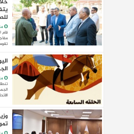
خلال
يتف
للصنا
من
قام ا
تقوم 
الي
الج
من
تنطلق
الجمه
الاتح
وزي
تمو
من