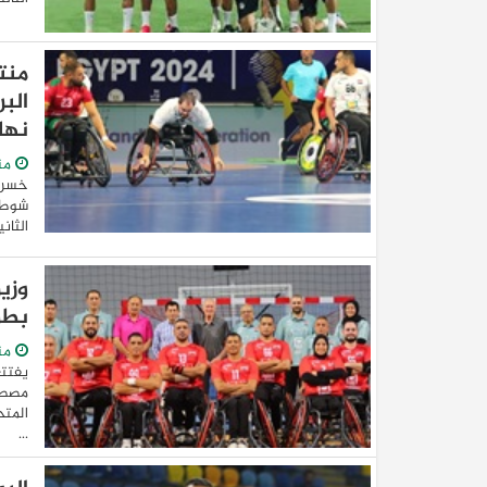
منت
الب
نها
من
خسر م
شوطين
الثان
كيا EV9 GT للباحثين عن متعة قيادة السيار
العائلية
وزير
بطو
من
يفتتح
مصطفى
...