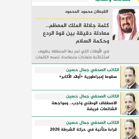
القبطان محمود المحمود
كلمة جلالة الملك المعظم..
معادلة دقيقة بين قوة الردع
وحكمة السلام
في الأوقات التي تمر بها المنطقة بظروف
استثنائية وتوترات متصاعدة، تصبح الكلمات
السياسية أكثر من مجرد مواقف معلنة؛ فهي
تكشف طريقة تفكير الدول، وكيفية إدارتها
الكاتب الصحفي جمال حسين
للأزمات، والحدود التي تفصل بين القوة ...
سقوط إمبراطورية «أولاد الأكابر»
الكاتب الصحفي جمال حسين
الاصطفاف الوطني واجب.. ومواجهة
الشائعات فريضة
الكاتب الصحفي جمال حسين
قراءة متأنية في حركة الشرطة 2026