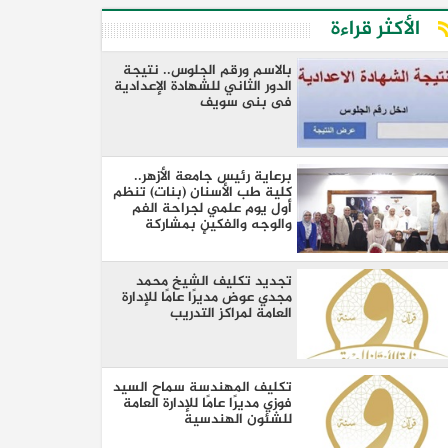
الأكثر قراءة
بالاسم ورقم الجلوس.. نتيجة
الدور الثاني للشهادة الإعدادية
فى بنى سويف
برعاية رئيس جامعة الأزهر..
كلية طب الأسنان (بنات) تنظم
أول يوم علمي لجراحة الفم
والوجه والفكين بمشاركة
نخبة من كبار الأساتذة والخبراء
تجديد تكليف الشيخ محمد
مجدي عوض مديرًا عامًا للإدارة
العامة لمراكز التدريب
تكليف المهندسة سماح السيد
فوزي مديرًا عامًا للإدارة العامة
للشئون الهندسية