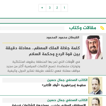
خلال 24 ساعة عن ضبط 17249مخالفة
»
3
2
1
مرورية متنوعة ...
مقالات وكتاب
القبطان محمود المحمود
كلمة جلالة الملك المعظم.. معادلة دقيقة
بين قوة الردع وحكمة السلام
في الأوقات التي تمر بها المنطقة بظروف استثنائية
وتوترات متصاعدة، تصبح الكلمات السياسية أكثر من مجرد
مواقف معلنة؛ فهي تكشف طريقة تفكير الدول، وكيفية
إدارتها للأزمات، والحدود التي تفصل بين القوة ...
الكاتب الصحفي جمال حسين
سقوط إمبراطورية «أولاد الأكابر»
الكاتب الصحفي جمال حسين
الاصطفاف الوطني واجب.. ومواجهة الشائعات فريضة