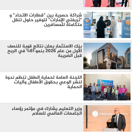
شراكة حصرية بين "قطارات الاتحاد" و
"ثريفتي الإمارات" لتوفير حلول تنقل
متكاملة للمسافرين
بنك الاستثمار يعلن نتائج قوية للنصف
الأول من عام 2026 بنمو 61% في الربح
قبل الضريبة
اللجنة العامة لحماية الطفل تنظم ندوة
لنشر الوعي بحقوق الأطفال وآليات
الحماية
وزير التعليم يشارك في مؤتمر رؤساء
الجامعات العالمي للسلام