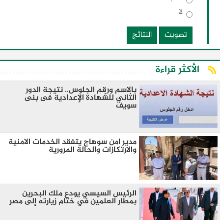
لا
تصويت
النتائج
الأكثر قراءة
بالاسم ورقم الجلوس.. نتيجة الدور
الثاني للشهادة الإعدادية فى بنى
سويف
مدير امن سوهاج يتفقد الخدمات الامنية
والارتكازات والحالة المرورية
الرئيس السيسي يودع ملك البحرين
بمطار العلمين في ختام زيارته إلى مصر