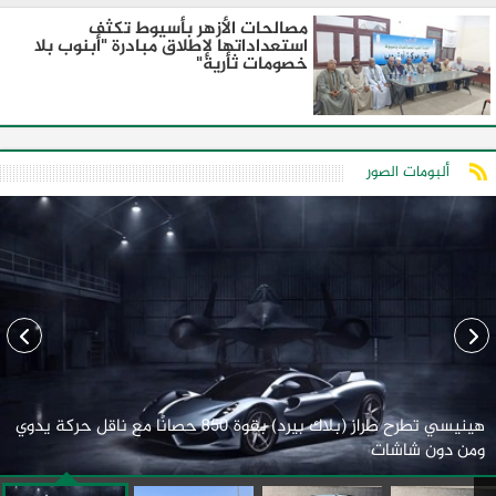
مصالحات الأزهر بأسيوط تكثف
استعداداتها لإطلاق مبادرة "أبنوب بلا
خصومات ثأرية"
ألبومات الصور
هينيسي تطرح طراز (بلاك بيرد) بقوة 850 حصانًا مع ناقل حركة يدوي
ومن دون شاشات