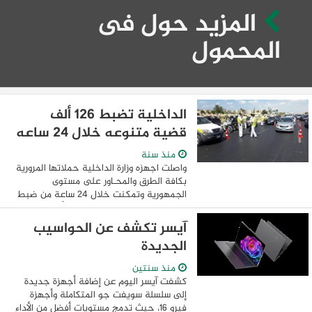
المزيد حول فى
المحمول
الداخلية تضبط 126 ألف
قضية متنوعه خلال 24 ساعه
منذ سنة
واصلت اجهزه وزارة الداخلية حملاتها المرورية
بكافة الطرق والمحـاور على مستوى
الجمهورية وتمكنت خلال 24 ساعة من ضبط
(126091) مخالفة مرورية متنوعة أبرزها الآتي
السير بدون تراخيص - تجاوز السرعة ...
آيسر تكشف عن الحواسيب
الجديدة
منذ سنتين
كشفت آيسر اليوم عن إضافة أجهزة جديدة
إلى سلسلة سويفت جو المتكاملة وأجهزة
فيرو 16، حيث تدمج مستويات أفضل من الأداء