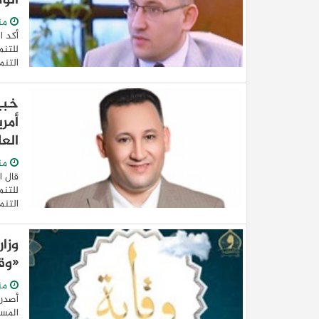
الو
من
أكد ا
للتنم
التنم
خبي
أمر
الع
من
قال ا
للتنم
التنم
وزا
«وق
من
أصدرت
المست