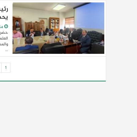
رئي
يحض
من
حضر د
العلم
والمس
...
1