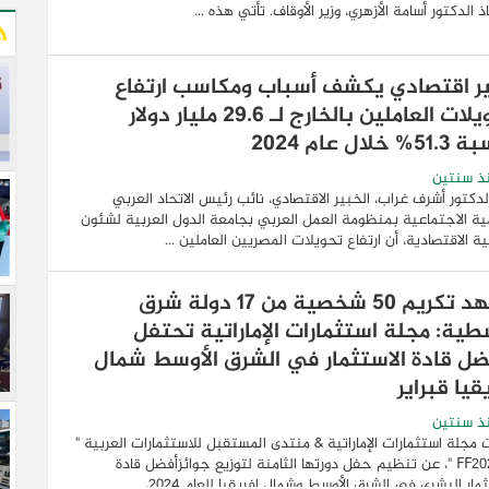
ذ الدكتور أسامة الأزهري، وزير الأوقاف. تأتي هذه ...
ر اقتصادي يكشف أسباب ومكاسب ارتفاع
تحويلات العاملين بالخارج لـ 29.6 مليار دولار
 خلال عام 2024
ذ سنتين
لدكتور أشرف غراب، الخبير الاقتصادي، نائب رئيس الاتحاد العربي
ية الاجتماعية بمنظومة العمل العربي بجامعة الدول العربية لشئون
ية الاقتصادية، أن ارتفاع تحويلات المصريين العاملين ...
يشهد تكريم 50 شخصية من 17 دولة شرق
طية: مجلة استثمارات الإماراتية تحتفل
ضل قادة الاستثمار في الشرق الأوسط شمال
قيا قبراير
ذ سنتين
 مجلة استثمارات الإماراتية & منتدى المستقبل للاستثمارات العربية "
FF2020AI "، عن تنظيم حفل دورتها الثامنة لتوزيع جوائزأفضل قادة
مار البشري في الشرق الأوسط وشمال إفريقيا للعام 2024، ...