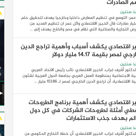
م الصادرات
ذ سنتين
عمر: التوسع في تنظيم المعارض داخليا وخارجيا يهدف لتحقيق حلم
1 مليار صادرات قال الخبير الاقتصادي وائل عمر ان تنظيم العديد من
رض التجارية والصناعية التي تقام في مصر والخارج يهدف إلى ...
ر اقتصادي يكشف أسباب وأهمية تراجع الدين
ي لمصر بقيمة 14.17 مليار دولار
وزير النقل يدشن 20 أتوبيسًا جديدًا مكيفًا من إنتاج شركة
ذ سنتين
ات الكهربائية
النصر للسيارات إلى شركة الاتحاد العربي للنقل البري
لدكتور أشرف غراب، الخبير الاقتصادي، نائب رئيس الاتحاد العربي
(السوبرجيت)
ن
ية الاجتماعية بمنظومة العمل العربي بجامعة الدول العربية لشئون
 الاقتصادية، أن تراجع الدين الخارجي لمصر لـ 153.86 مليار ...
ر اقتصادي يكشف أهمية برنامج الطروحات
طي أمثلة لطروحات الشركات في كل دول
الم بهدف جذب الاستثمارات
ذ سنتين
لدكتور أشرف غراب، الخبير الاقتصادي، أن خطة التخارج الحكومي من