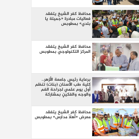
محافظ كفر الشيخ يتفقد
فعاليات مبادرة «جميلة يا
بلدي» بمطوبس
محافظ كفر الشيخ يتفقد
المركز التكنولوجي بمطوبس
برعاية رئيس جامعة الأزهر..
كلية طب الأسنان (بنات) تنظم
أول يوم علمي لجراحة الفم
والوجه والفكين بمشاركة
نخبة من كبار الأساتذة والخبراء
محافظ كفر الشيخ يتفقد
معرض «أهلًا مدارس» بمطوبس