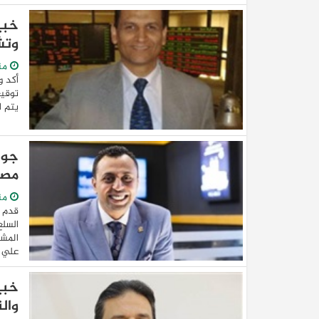
خبي
وتش
من
أكد و
توقيع
يتم ا
جون
مصر
من
قدم ا
السلع
المشر
علي ض
وال