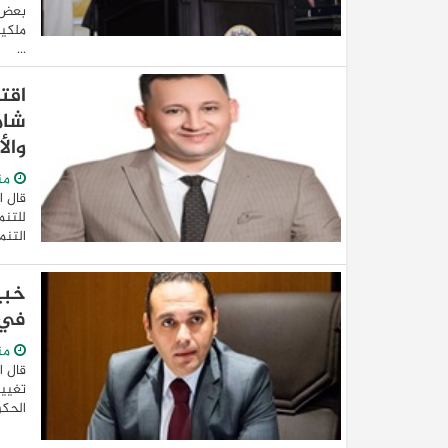
بعض ا
ملكية
...
اقت
شام
وال
من
قال ا
للتنم
التنم
خبي
في 
من
قال ا
تغيير
الحكو