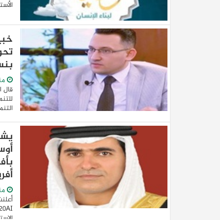
الأستا
خبي
بنسبة 51.3%
من
قال ا
للتنم
التنم
أوس
بأف
أفري
من
أعلنت
الاستث