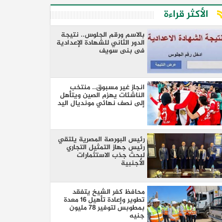
الأكثر قراءة
بالاسم ورقم الجلوس.. نتيجة
الدور الثاني للشهادة الإعدادية
فى بنى سويف
انجاز غير مسبوق.. منتخب
الناشئات يهزم الصين ويتأهل
إلى نصف نهائي مونديال اليد
رئيس البورصة المصرية يلتقي
رئيس جهاز التمثيل التجاري
لبحث جذب الاستثمارات
الأجنبية
محافظ كفر الشيخ يتفقد
تطوير وإعادة تأهيل 16 معدة
بمطوبس لتوفير 78 مليون
جنيه