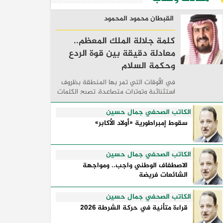
القبطان محمود المحمود
كلمة جلالة الملك المعظم..
معادلة دقيقة بين قوة الردع
وحكمة السلام
في الأوقات التي تمر بها المنطقة بظروف
استثنائية وتوترات متصاعدة، تصبح الكلمات
السياسية أكثر من مجرد مواقف معلنة؛ فهي
تكشف طريقة تفكير الدول، وكيفية إدارتها
الكاتب الصحفي جمال حسين
للأزمات، والحدود التي تفصل بين القوة ...
سقوط إمبراطورية «أولاد الأكابر»
الكاتب الصحفي جمال حسين
الاصطفاف الوطني واجب.. ومواجهة
الشائعات فريضة
الكاتب الصحفي جمال حسين
قراءة متأنية في حركة الشرطة 2026