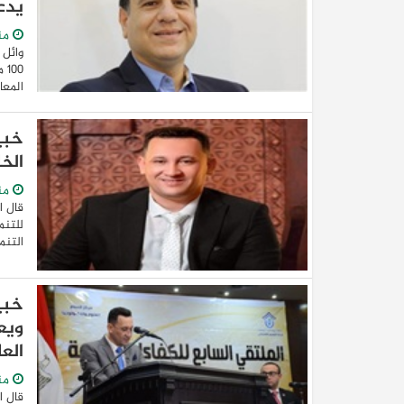
يدع
من
وائل 
00
المعا
خبي
الخارج
من
كيا EV9 GT للباحثين عن متعة قيادة السيار
قال ا
العائلية
للتنم
التنمية
خبي
ويع
الع
من
قال ا