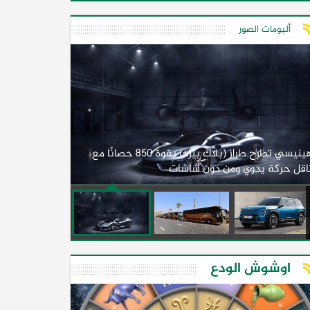
ألبومات الصور
لأول مرة.. مصر
هينيسي تطرح طراز (بلاك بيرد) بقوة 850 حصانًا مع
اقل حركة يدوي ومن دون شاشات
2026)
اوشوش الودع