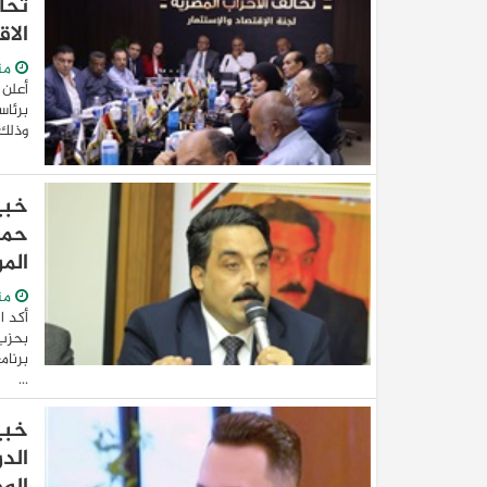
تحا
الا
منذ 1
أعلن 
برئاس
وذلك 
خبي
حما
الم
من
أكد ا
بحزب 
برنام
...
خبي
الد