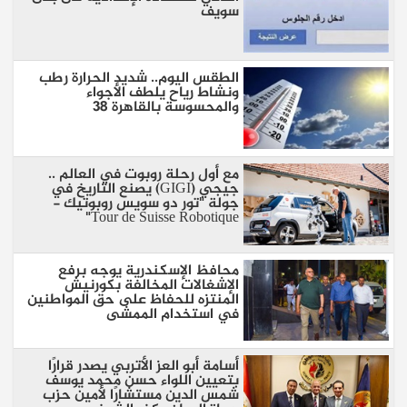
سويف
الطقس اليوم.. شديد الحرارة رطب
ونشاط رياح يلطف الأجواء
والمحسوسة بالقاهرة 38
مع أول رحلة روبوت في العالم ..
جيجي (GIGI) يصنع التاريخ في
جولة "تور دو سويس روبوتيك -
Tour de Suisse Robotique"
محافظ الإسكندرية يوجه برفع
الإشغالات المخالفة بكورنيش
المنتزه للحفاظ على حق المواطنين
في استخدام الممشى
أسامة أبو العز الأتربي يصدر قرارًا
بتعيين اللواء حسن محمد يوسف
شمس الدين مستشارًا لأمين حزب