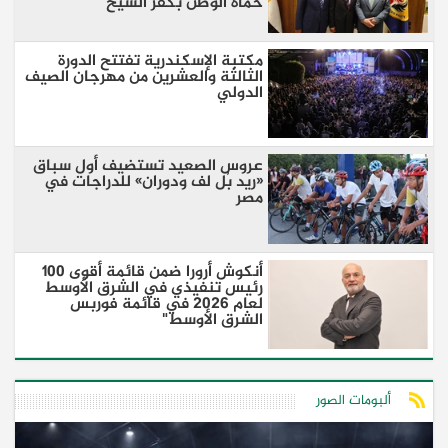
حماة الوطن بكفر الشيخ
مكتبة الإسكندرية تفتتح الدورة
الثالثة والعشرين من مهرجان الصيف
الدولي
عروس الصعيد تستضيف أول سباق
«ريد بُل لف ودوران» للدراجات في
مصر
أنكوش أرورا ضمن قائمة أقوى 100
رئيس تنفيذي في الشرق الأوسط
لعام 2026 في قائمة فوربس
الشرق الأوسط"
ألبومات الصور