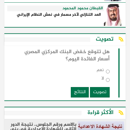
القبطان محمود المحمود
العد التنازلي لآخر مسمار في نعش النظام الإيراني
تصويت
هل تتوقع خفض البنك المركزي المصري
أسعار الفائدة اليوم؟
نعم
لا
تصويت
النتائج
الأكثر قراءة
بالاسم ورقم الجلوس.. نتيجة الدور
الثاني للشهادة الإعدادية فى بنى