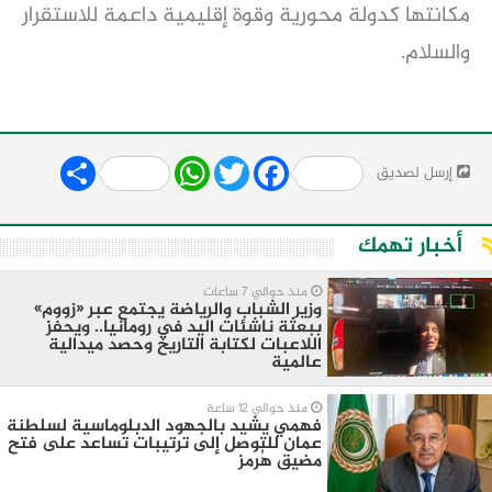
مكانتها كدولة محورية وقوة إقليمية داعمة للاستقرار
والسلام.
Share
WhatsApp
Twitter
Facebook
إرسل لصديق
أخبار تهمك
منذ حوالي 7 ساعات
وزير الشباب والرياضة يجتمع عبر «زووم»
ببعثة ناشئات اليد في رومانيا.. ويحفز
اللاعبات لكتابة التاريخ وحصد ميدالية
عالمية
منذ حوالي 12 ساعة
فهمي يشيد بالجهود الدبلوماسية لسلطنة
عمان للتوصل إلى ترتيبات تساعد على فتح
مضيق هُرمز