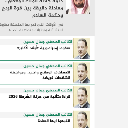
كلمة جلالة الملك المعظم..
معادلة دقيقة بين قوة الردع
وحكمة السلام
في الأوقات التي تمر بها المنطقة بظرو
استثنائية وتوترات متصاعدة، تصبح
الكلمات السياسية أكثر من مجرد مواقف
معلنة؛ فهي تكشف طريقة تفكير الدول،
الكاتب الصحفي جمال حسين
وكيفية إدارتها للأزمات، والحدود التي
سقوط إمبراطورية «أولاد الأكابر»
تفصل بين القوة ...
الكاتب الصحفي جمال حسين
الاصطفاف الوطني واجب.. ومواجهة
الشائعات فريضة
الكاتب الصحفي جمال حسين
قراءة متأنية في حركة الشرطة 2026
الكاتب الصحفي جمال حسين
انتبهوا ايها السادة