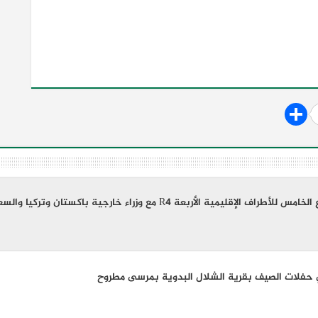
يمية الأربعة R4 مع وزراء خارجية باكستان وتركيا والسعودية
ي حفلات الصيف بقرية الشلال البدوية بمرسى مطروح