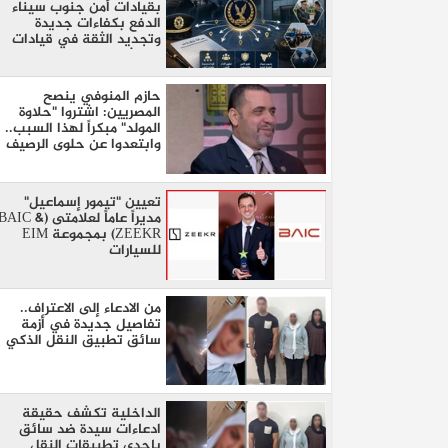
بقيادات أمن جنوب سيناء
الدفع بكفاءات جديدة
وتجديد الثقة في قيادات
البحث والمرور
​حازم المنوفي ينصح
المصريين: اشتروا "حلاوة
المولد" مبكراً لهذا السبب..
وابتعدوا عن حلوى الرصيف
تعيين "تيمور إسماعيل"
مديراً عاماً لعلامتى (BAIC 
ZEEKR) بمجموعة EIM
للسيارات
من الادعاء إلى الاعتراف..
تفاصيل جديدة في أزمة
سائق تطبيق النقل الذكي
الداخلية تكشف حقيقة
ادعاءات سيدة ضد سائق
بإحدى تطبيقات النقل