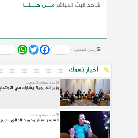
شاهد البث المباشر
مـــن هـــنــا
Share
WhatsApp
Twitter
Facebook
إرسل لصديق
أخبار تهمك
منذ حوالي 8 ساعات
وزير الخارجية يشارك في الاجتماع الخامس للأطراف الإقل
منذ حوالي 6 ساعات
السوبر استار محمود الدالي يحي