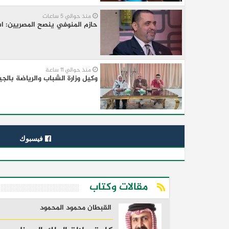
منذ حوالي 5 ساعات
​حازم المنوفي ينصح المصريين: اش
منذ حوالي 11 ساعة
وكيل وزارة الشباب والرياضة بالجي
فيسبوك
مقالات وكتاب
القبطان محمود المحمود