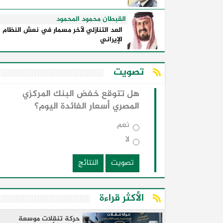
القبطان محمود المحمود
العد التنازلي لآخر مسمار في نعش النظام
الإيراني
تصويت
هل تتوقع خفض البنك المركزي
المصري أسعار الفائدة اليوم؟
نعم
لا
تصويت
النتائج
الأكثر قراءة
حركة تنقلات موسعة