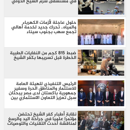
في مستشفى شرم الشيخ الدولي
حلول عاجلة لأزمات الكهرباء
والمياه.. تحرك جديد لخدمة أهالي
تجمع سهب بجنوب سيناء
ضبط 815 كجم من النفايات الطبية
الخطرة قبل تسريبها بكفر الشيخ
الرئيس التنفيذي للهيئة العامة
للاستثمار والمناطق الحرة وسفير
جمهورية باكستان لدى مصر يبحثان
سبل تعزيز التعاون الاستثماري بين
البلدين
نقابة أطباء كفر الشيخ تحتضن
مؤتمرًا علميًا في جراحة اليد والرسغ
لمناقشة أحدث التقنيات والتوصيات