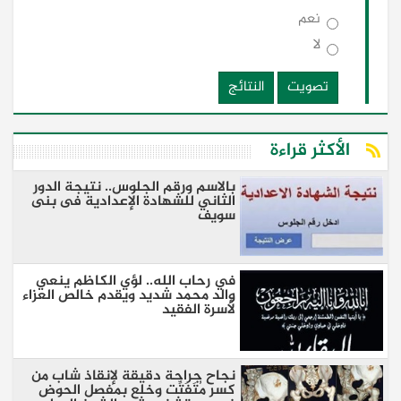
نعم
لا
تصويت
النتائج
الأكثر قراءة
بالاسم ورقم الجلوس.. نتيجة الدور
الثاني للشهادة الإعدادية فى بنى
سويف
في رحاب الله.. لؤي الكاظم ينعي
والد محمد شديد ويقدم خالص العزاء
لأسرة الفقيد
نجاح جراحة دقيقة لإنقاذ شاب من
كسر مُتَفَتِّت وخلع بمفصل الحوض