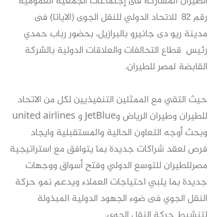
الطيران المشاركة فى إجتماعات الجمعية العمومية
رقم 82 للاتحاد الدولي للنقل الجوى (الاياتا) فى
مدينة ريو دى جانيرو بالبرازيل، بحضور رباب حمدي
رئيس قطاع التحالفات والعلاقات الدولية بالشركة
القابضة لمصر للطيران.
حيث التقي مع الممثلين التنفيذيين لكل من الاتحاد
للطيران وطيران الرياض وJetBlue و united airlines
وبحث أوجه التعاون الحالية والمستقبلية وايجاد
فرص لعقد شراكات جديدة بما يتوافق مع استراتيجية
مصرللطيران للتوسع الدولي وفتح أسواق ووجهات
جديدة بما يلبي احتياجات العملاء ويدعم نمو حركة
النقل الجوي فى ضوء الجهود الدولية المبذولة
لتنشيط حركة النقل الجوي.