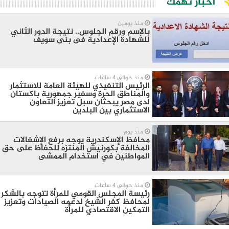
أخبار تهمك
منذ يومين
بالاسم ورقم الجلوس.. نتيجة الدور الثاني
للشهادة الإعدادية فى بنى سويف
منذ حوالي 4 ساعات
الرئيس التنفيذي للهيئة العامة للاستثمار
والمناطق الحرة وسفير جمهورية باكستان
لدى مصر يبحثان سبل تعزيز التعاون
الاستثماري بين البلدين
منذ يوم
محافظ الإسكندرية يوجه برفع الإشغالات
المخالفة بكورنيش المنتزه للحفاظ على حق
المواطنين في استخدام الممشى
منذ حوالي 4 ساعات
رئيسة المجلس القومي للمرأة تتوجه بالشكر
لمحافظ كفر الشيخ لدعمه الصيادات وتعزيز
التمكين الاقتصادي للمرأة