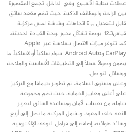
عطلات نهاية الأسبوع. وفي الداخل، تجمع المقصورة
بين الراحة والوظائف الذكية، حيث تضم مقعد سائق
قابل للتعديل بـِ 6 اتجاهات، وشاشة لمس مركزية
قياس12.3 بوصة تشكّل محور لوحة القيادة الحديثة.
كما تتوفر ميزات الاتصال بسلاسة عبر Apple
CarPlay وAndroid Auto سواء سلكياً أو لاسلكياً، ما
يضمن وصولاً سهلاً إلى التطبيقات الأساسية والملاحة
ووسائل التواصل.
وعلى مستوى السلامة، تم تطوير هيمافا مع التركيز
على أعلى معايير الحماية، حيث تضم مجموعة
شاملة من تقنيات الأمان ومساعدة السائق لتعزيز
الثقة خلف المقود. وتشمل المركبة ما يصل إلى أربع
وسائد هوائية، إضافة إلى فرامل التوقف الإلكترونية