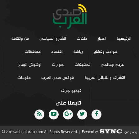
الرئيسية
اخبار
ملفات
الشارع السياسي
فن وثقافة
حوادث وقضايا
رياضة
اقتصاد
محافظات
عربي وعالمي
تحقيقات
حوارات
اوشوش الودع
الاشراف والقبائل العربية
فوكس صدي العرب
منوعات
فيديو جراف
تابعنا على
يصدر عن
© 2016 sada-alarab.com All Rights Reserved. |