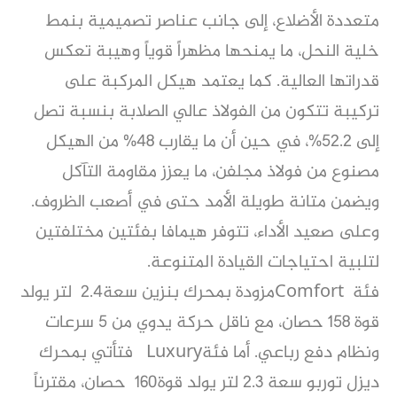
متعددة الأضلاع، إلى جانب عناصر تصميمية بنمط
خلية النحل، ما يمنحها مظهراً قوياً وهيبة تعكس
قدراتها العالية. كما يعتمد هيكل المركبة على
تركيبة تتكون من الفولاذ عالي الصلابة بنسبة تصل
إلى 52.2%، في حين أن ما يقارب 48% من الهيكل
مصنوع من فولاذ مجلفن، ما يعزز مقاومة التآكل
ويضمن متانة طويلة الأمد حتى في أصعب الظروف.
وعلى صعيد الأداء، تتوفر هيمافا بفئتين مختلفتين
لتلبية احتياجات القيادة المتنوعة.
فئة Comfortمزودة بمحرك بنزين سعة2.4 لتر يولد
قوة 158 حصان، مع ناقل حركة يدوي من 5 سرعات
ونظام دفع رباعي. أما فئةLuxury فتأتي بمحرك
ديزل توربو سعة 2.3 لتر يولد قوة160 حصان، مقترناً