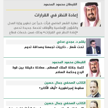
القبطان محمود المحمود
إعادة النظر في القرارات
نهاية الشهر الماضي قرأت خبراً عن تطوير وزارة العدل
والشؤون الإسلامية والأوقاف لخدمة جديدة تدعى
«إعادة النظر في القرارات» وذلك ضمن خدمات قطاع
القاصرين بحيث تتيح للخاضعين للولاية والقائمين على
...
بقلم د. مجدي عدلي
تحت شعار .. ذكريات تجمعنا وصداقة تدوم
القبطان محمود المحمود
كلمة جلالة الملك المعظم.. معادلة دقيقة بين قوة
الردع وحكمة السلام
الكاتب الصحفي جمال حسين
سقوط إمبراطورية «أولاد الأكابر»
الكاتب الصحفي جمال حسين