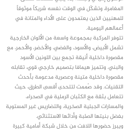
المغامرة، وتشكّل في الوقت نفسه شريكاً موثوقاً
للمهنيين الذين يعتمدون على الأداء والمتانة في
أعمالهم اليومية.
تتوفر المركبة بمجموعة واسعة من الألوان الخارجية
تشمل الأبيض، والأسود، والفضي، والأخضر، والأحمر، مع
مقصورة داخلية أنيقة تجمع بين اللونين الأسود
والبني. وتتميز هيمافا بتصميم خارجي قوي، تقابله
مقصورة داخلية متينة وعصرية مدعومة بأحدث
التقنيات. وقد صُممت لتتحدى أقسى الطرق، حيث
تتعامل بثقة مع الكثبان الرملية في الصحراء،
والمسارات الجبلية الصخرية، والتضاريس غير المستوية
بفضل بنيتها الصلبة وأدائها الاستثنائي.
ويبرز حضورها اللافت من خلال شبكة أمامية كبيرة