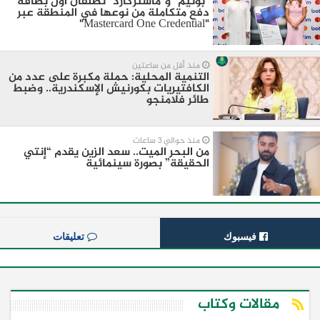
"بوتيم" و"ماستركارد" تطلقان أول بطاقة
دفع متكاملة من نوعها في المنطقة عبر
"Mastercard One Credential"
منذ أقل من ساعتين
التنمية المحلية: حملة مكبرة على عدد من
الكافتيريات بكورنيش الإسكندرية.. وضبط
طائر فلامنجو
منذ حوالي 3 ساعات
من البحر الميت.. سعد الزين يقدم “إنتي
الحقيقة” بصورة سينمائية
فيسبوك
تعليقات
مقالات وكتاب