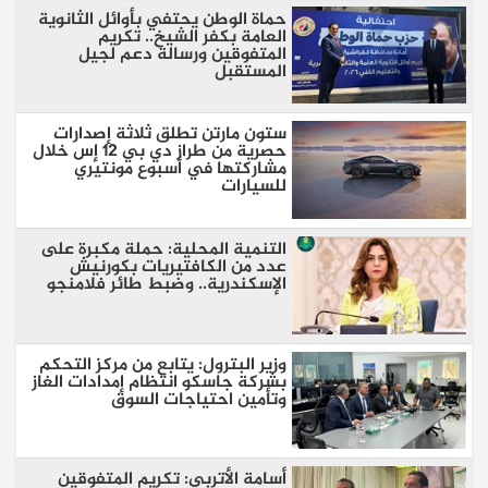
حماة الوطن يحتفي بأوائل الثانوية
العامة بكفر الشيخ.. تكريم
المتفوقين ورسالة دعم لجيل
المستقبل
ستون مارتن تطلق ثلاثة إصدارات
حصرية من طراز دي بي 12 إس خلال
مشاركتها في أسبوع مونتيري
للسيارات
التنمية المحلية: حملة مكبرة على
عدد من الكافتيريات بكورنيش
الإسكندرية.. وضبط طائر فلامنجو
وزير البترول: يتابع من مركز التحكم
بشركة جاسكو انتظام إمدادات الغاز
وتأمين احتياجات السوق
أسامة الأتربي: تكريم المتفوقين