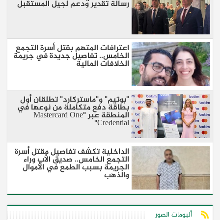
رسالة تقدير ودعم لجيل المستقبل
اعترافات المتهم بقتل أسرة التجمع
الخامس.. تفاصيل جديدة في جريمة
الخلافات المالية
"بوتيم" و"ماستركارد" تطلقان أول
بطاقة دفع متكاملة من نوعها في
المنطقة عبر "Mastercard One
Credential"
الداخلية تكشف تفاصيل مقتل أسرة
التجمع الخامس.. صديق الأب وراء
الجريمة بسبب الطمع في الأموال
والذهب
ألبومات الصور