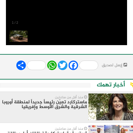
1
/
2
Share
WhatsApp
Twitter
Facebook
إرسل لصديق
أخبار تهمك
منذ أقل من ساعتين
ماستركارد تعيّن رئيساً جديداً لمنطقة أوروبا
الشرقية والشرق الأوسط وإفريقيا
منذ أقل من ساعتين