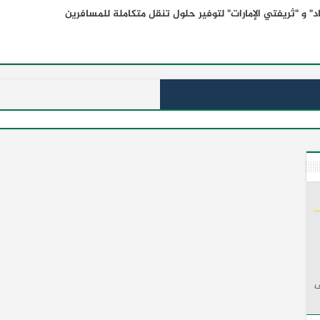
" و "ثريفتي الإمارات" لتوفير حلول تنقل متكاملة للمسافرين
ف