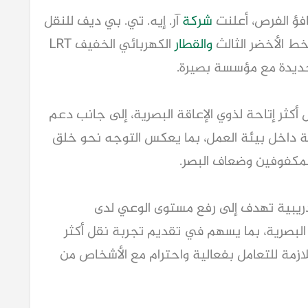
افؤ الفرص، أعلنت 
شركة
 آر. إيه. تي. بي ديف للنقل 
ط الأخضر الثالث 
والقطار
 الكهربائي الخفيف LRT 
ديدة مع مؤسسة بصيرة.
وتستهدف هذه الشراكة إتاحة خدمات النقل أكثر إتاحة لذوي الإعاقة البصرية، إلى جانب دعم 
توظيف ودمج الأشخاص ذوي الإعاقة البصرية داخل بيئة العمل، بما يعكس التوجه نحو خلق 
لمكفوفين وضعاف البصر.
كما يشمل التعاون تنفيذ برامج توعوية وتدريبية تهدف إلى رفع مستوى الوعي لدى 
الموظفين بكيفية التعامل مع ذوي الإعاقة البصرية، بما يسهم في تقديم تجربة نقل أكثر 
شمولًا ومرونة. وتزويد العاملين بالمهارات اللازمة للتعامل بفعالية واحترام مع الأشخاص من 