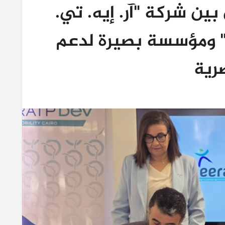
بين شركة "آر. إيه. تي.
" ومؤسسة بصيرة لدعم
رية