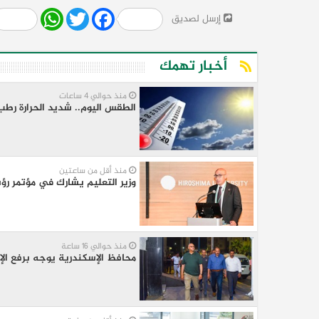
Share
WhatsApp
Twitter
Facebook
إرسل لصديق
أخبار تهمك
منذ حوالي 4 ساعات
الطقس اليوم.. شديد الحرارة رطب 
منذ أقل من ساعتين
وزير التعليم يشارك في مؤتمر رؤس
منذ حوالي 16 ساعة
محافظ الإسكندرية يوجه برفع ال