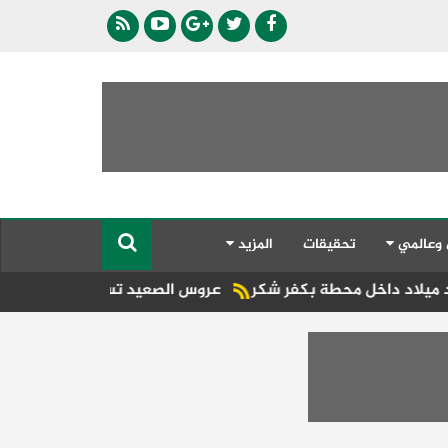
 وعالمي
تحقيقات
المزيد
 محطة بكفر شكر
عروس الصعيد تستضيف أول سباق «ريد بُل لف و