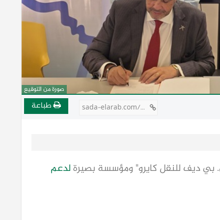
صورة من التوقيع
طباعة
sada-elarab.com/809358
تي. بي ديف للنقل كايرو" ومؤسسة بصيرة 
لدعم