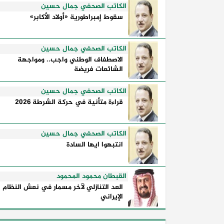
معلنة؛ فهي تكشف طريقة تفكير الدول،
الكاتب الصحفي جمال حسين
وكيفية إدارتها للأزمات، والحدود التي
سقوط إمبراطورية «أولاد الأكابر»
تفصل بين القوة ...
الكاتب الصحفي جمال حسين
الاصطفاف الوطني واجب.. ومواجهة
الشائعات فريضة
الكاتب الصحفي جمال حسين
قراءة متأنية في حركة الشرطة 2026
الكاتب الصحفي جمال حسين
انتبهوا ايها السادة
القبطان محمود المحمود
العد التنازلي لآخر مسمار في نعش النظام
الإيراني