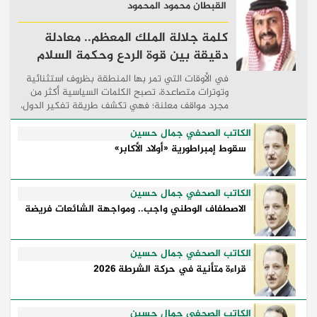
القبطان محمود المحمود
كلمة جلالة الملك المعظم.. معادلة
دقيقة بين قوة الردع وحكمة السلام
في الأوقات التي تمر بها المنطقة بظروف استثنائية
وتوترات متصاعدة، تصبح الكلمات السياسية أكثر من
مجرد مواقف معلنة؛ فهي تكشف طريقة تفكير الدول،
وكيفية إدارتها للأزمات، والحدود التي تفصل بين القوة
...
الكاتب الصحفي جمال حسين
سقوط إمبراطورية «أولاد الأكابر»
الكاتب الصحفي جمال حسين
الاصطفاف الوطني واجب.. ومواجهة الشائعات فريضة
الكاتب الصحفي جمال حسين
قراءة متأنية في حركة الشرطة 2026
الكاتب الصحفي جمال حسين