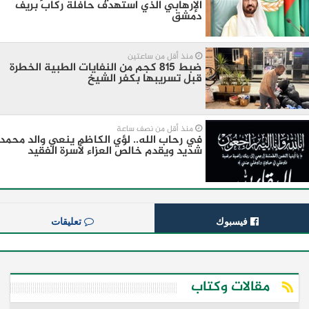
الإرهابي الذي استهدف حافلة ركاب بريف
دمشق
منذ أقل من ساعتين
ضبط 815 كجم من النفايات الطبية الخطرة
قبل تسريبها بكفر الشيخ
منذ أقل من نصف ساعة
في رحاب الله.. لؤي الكاظم ينعي والد محمد
شديد ويقدم خالص العزاء لأسرة الفقيد
فيسبوك
تعليقات
مقالات وكتاب