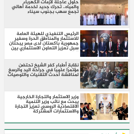
حلول عاجلة لأزمات الكهرباء
والمياه.. تحرك جديد لخدمة أهالي
تجمع سهب بجنوب سيناء
الرئيس التنفيذي للهيئة العامة
للاستثمار والمناطق الحرة وسفير
جمهورية باكستان لدى مصر يبحثان
سبل تعزيز التعاون الاستثماري بين
البلدين
نقابة أطباء كفر الشيخ تحتضن
مؤتمرًا علميًا في جراحة اليد والرسغ
لمناقشة أحدث التقنيات والتوصيات
وزير الاستثمار والتجارة الخارجية
يبحث مع نائب وزير التنمية
الاقتصادية الروسي تعزيز التجارة
والاستثمارات المشتركة