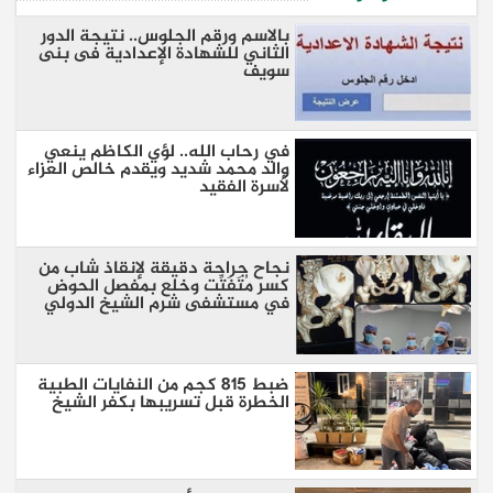
بالاسم ورقم الجلوس.. نتيجة الدور
الثاني للشهادة الإعدادية فى بنى
سويف
في رحاب الله.. لؤي الكاظم ينعي
والد محمد شديد ويقدم خالص العزاء
لأسرة الفقيد
نجاح جراحة دقيقة لإنقاذ شاب من
كسر مُتَفَتِّت وخلع بمفصل الحوض
في مستشفى شرم الشيخ الدولي
ضبط 815 كجم من النفايات الطبية
الخطرة قبل تسريبها بكفر الشيخ