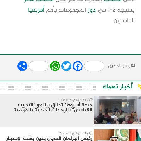
بنتيجة 2-1 في
دور
المجموعات بأمم
أفريقيا
للناشئين.
Share
WhatsApp
Twitter
Facebook
إرسل لصديق
أخبار تهمك
منذ حوالي 3 ساعات
صحة أسيوط" تطلق برنامج "التدريب
القياسي" بالوحدات الصحية بالقوصية
منذ حوالي 3 ساعات
رئيس البرلمان العربي يدين بشدة الإنفجار