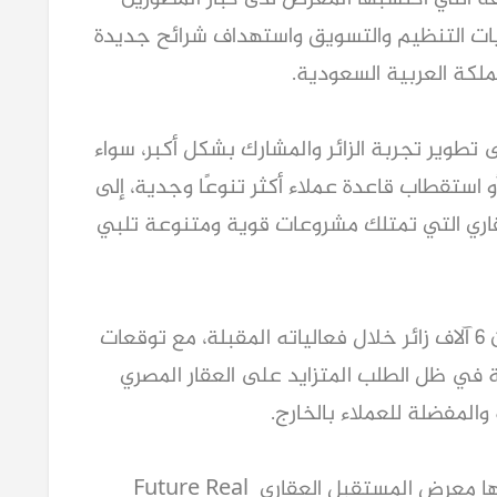
العقاريين، خاصة مع التطور المستمر في آليات التنظيم والتسويق واستهداف شرائح جديدة 
ملكة العربية السعودية.
وأشار إلى أن شركته تعمل في كل دورة على تطوير تجربة الزائر والمشارك بشكل أكبر، سواء 
من خلال التوسع في الحملات التسويقية، أو استقطاب قاعدة عملاء أكثر تنوعًا وجدية، إلى 
جانب التعاون مع كبرى شركات التطوير العقاري التي تمتلك مشروعات قوية ومتنوعة تلبي 
وأكد أن المعرض يستهدف استقبال أكثر من 6 آلاف زائر خلال فعالياته المقبلة، مع توقعات 
بوجود عدد أكبر من الزائرين للمعرض، خاصة في ظل الطلب المتزايد على العقار المصري 
 والمفضلة للعملاء بالخارج.
ولفت إلى أن النجاحات المتتالية التي حققها معرض المستقبل العقاري Future Real 