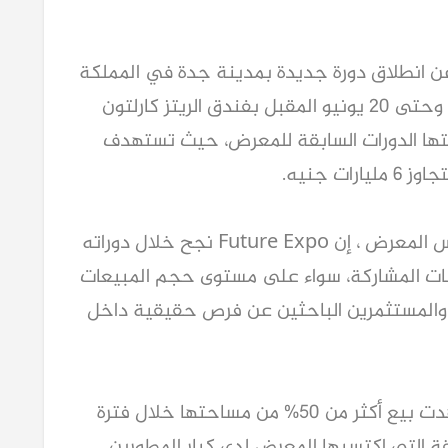
أعلن معرض Future Real Estate Expo عن انطلاق دورة جديدة بمدينة جدة في المملكة 
العربية السعودية، وذلك خلال الفترة من 18 وحتى 20 يونيو المقبل بفندق الريتز كارلتون 
جدة، وذلك بعد النجاحات القوية التي حققتها الدورات السابقة للمعرض، حيث تستهدف 
ت جنيه.
من جانبه قال المهندس سامح فتحي، رئيس المعرض ، إن Future Expo نجح خلال دوراته 
الماضية في تحقيق نتائج استثنائية للشركات المشاركة، سواء على مستوى حجم المبيعات 
أو الوصول لشريحة أكبر من العملاء الجادين والمستثمرين الباحثين عن فرص حقيقية داخل 
وأضاف أن النسخة الجديدة من المعرض شهدت بيع أكثر من 50% من مساحتها خلال فترة 
قصيرة من طرحها، وهو ما يعكس حجم الثقة التي اكتسبها المعرض لدى كبار المطورين 