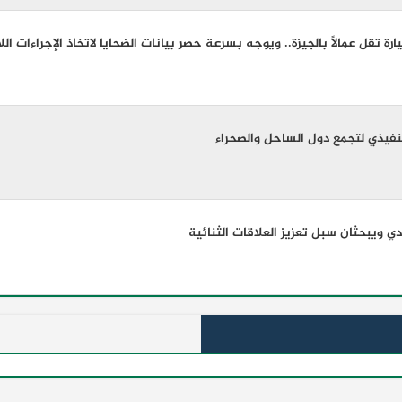
رة تقل عمالًا بالجيزة.. ويوجه بسرعة حصر بيانات الضحايا لاتخاذ الإجراءات الل
تنفيذي لتجمع دول الساحل والصحراء
دي ويبحثان سبل تعزيز العلاقات الثنائية