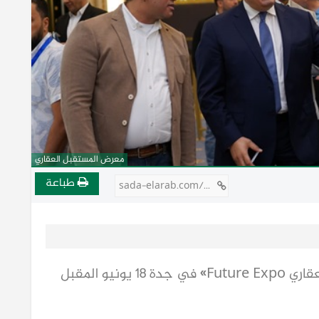
معرض المستقبل العقاري
طباعة
sada-elarab.com/807466
انطلاق دورة جديدة لـ«معرض المستقبل العقاري Future Expo» في جدة 18 يونيو المقبل 