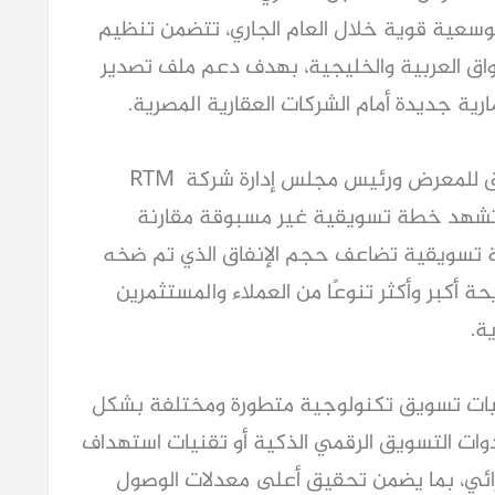
Estate Expo دفعت الشركة لوضع خطة توسعية قوية خلال العام الجاري، تتضمن تنظيم 
أكثر من 7 معارض عقارية في عدد من الأسواق العربية والخليجية، بهدف دعم ملف تصدير 
ية جديدة أمام الشركات العقارية المصرية.
وقال دكتور محمد فتحي، استشاري التسويق للمعرض ورئيس مجلس إدارة شركة RTM 
Advertising ، إن الدورة الجديدة للمعرض تشهد خطة تسويقية غير مسبوقة مقارنة 
بالدورات السابقة، حيث تم تخصيص ميزانية تسويقية تضاعف حجم الإنفاق الذي تم ضخه 
في النسخ الماضية، بهدف الوصول إلى شريحة أكبر وأكثر تنوعًا من العملاء والمستثمرين 
ة.
وأضاف أن المعرض اعتمد هذا العام على آليات تسويق تكنولوجية متطورة ومختلفة بشكل 
كامل عن الدورات السابقة، سواء من خلال أدوات التسويق الرقمي الذكية أو تقنيات استهداف 
العملاء وتحليل اهتماماتهم وسلوكهم الشرائي، بما يضمن تحقيق أعلى معدلات الوصول 