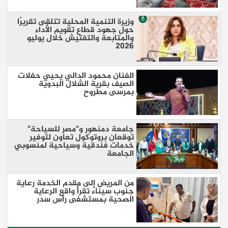
وزيرة التنمية المحلية تتلقى تقريرًا
حول جهود قطاع تقويم الأداء
والمتابعة والتفتيش خلال يوليو
2026
الفنان محمود الدالي يحيي حفلات
الصيف بقرية الشلال البدوية
بمرسى مطروح
جامعة دمنهور و"مصر للسياحة"
توقعان بروتوكول تعاون لتوفير
خدمات فندقية وسياحية لمنسوبي
الجامعة
من المريض إلى مقدم الخدمة رعاية
جنوب سيناء تقرأ واقع الرعاية
الصحية بمستشفى رأس سدر