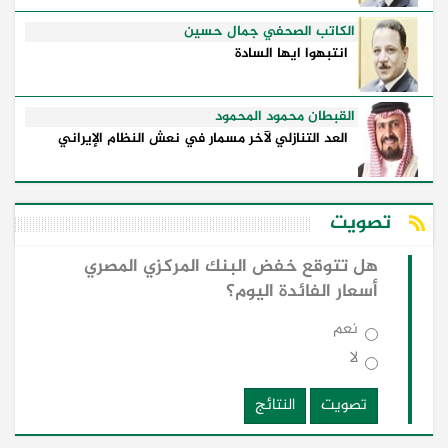
الكاتب الصحفي جمال حسين
انتبهوا ايها السادة
القبطان محمود المحمود
العد التنازلي لآخر مسمار في نعش النظام الإيراني
تصويت
هل تتوقع خفض البنك المركزي المصري
أسعار الفائدة اليوم؟
نعم
لا
تصويت
النتائج