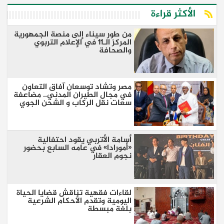
الأكثر قراءة
من طور سيناء إلى منصة الجمهورية
المركز الـ11 في الإعلام التربوي
والصحافة
مصر وتشاد توسعان آفاق التعاون
في مجال الطيران المدني.. مضاعفة
سعات نقل الركاب و الشحن الجوي
أسامة الأتربي يقود احتفالية
«أمورادا» في عامه السابع بحضور
نجوم العقار
لقاءات فقهية تناقش قضايا الحياة
اليومية وتقدم الأحكام الشرعية
بلغة مبسطة