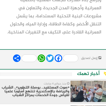
وبرامج بناء القدرات للجهات المعنية بالتنمية
العمرانية وأجهزة المدن الجديدة، والتعاون في
مشروعات البنية التحتية المستدامة، بما يشمل
التنقل الأخضر، وكفاءة الطاقة، وإدارة المياه، والحلول
العمرانية القادرة على التكيف مع التغيرات المناخية.
Share
WhatsApp
Twitter
Facebook
إرسل لصديق
أخبار تهمك
منذ حوالي 4 ساعات
«صوت المستفيد.. بوصلة التطوير».. الشباب
والرياضة بالإسكندرية تنتهج أسلوبًا علميًا
لقياس جودة الخدمات بمراكز الشباب