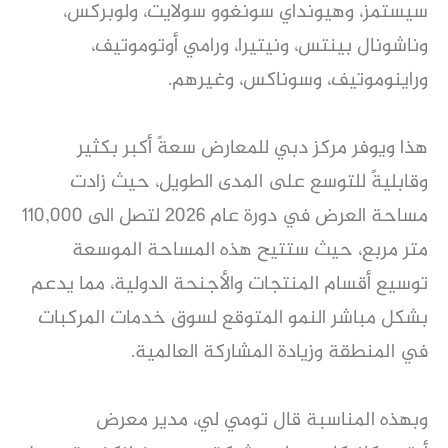
سيستمز، وهيونداي سونغوو سولايت، ولوبركس،
وناشونال بينتس، ونيتيرا، ورامي أوتوموتيف،
وراينوموتيف، وسوناكس، وغيرهم.
هذا ويوفر مركز دبي للمعارض سعةً أكبر بكثير
وقابليةً للتوسع على المدى الطويل، حيث زادت
مساحة العرض في دورة عام 2026 لتصل الى 110,000
متر مربع، حيث ستتيح هذه المساحة الموسعة
توسيع أقسام المنتجات والأجنحة الدولية، مما يدعم
بشكل مباشر النمو المتوقع لسوق خدمات المركبات
في المنطقة وزيادة المشاركة العالمية.
وبهذه المناسبة قال تومي لي، مدير معرض