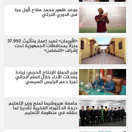
موعد ظهور محمد صلاح لأول مرة
فى الدوري التركي
«الأورمان» تعيد إعمار وتأثيث 37,992
منزلًا بمحافظات الجمهورية تحت
إشراف «التضامن»
وزير الدولة للإنتاج الحربي: زيادة
معدلات الأداء خلال العام الحالي
ثمرة دعم الرئيس السيسي
جامعة هيروشيما تمنح وزير التعليم
درجة الدكتوراه الفخرية تقديرًا لما
حققه في منظومة التعليم