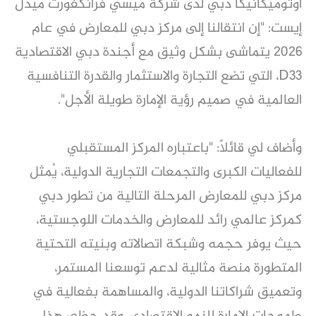
أوتوميكانيكا دبي لدى شركة ميسي فرانكفورت ميدل
إيست: "إن انتقالنا إلى مركز دبي للمعارض في عام
2026 يتماشى بشكل وثيق مع أجندة دبي الاقتصادية
D33، التي تضع التجارة والاستثمار والقدرة التنافسية
العالمية في صميم رؤية الإمارة طويلة الأجل".
وأضاف لي قائلاً: "باعتباره المركز المستقبلي
للفعاليات الكبرى والتجمعات التجارية الدولية، يُمثل
مركز دبي للمعارض المرحلة التالية من تطور دبي
كمركز عالمي رائد للمعارض والخدمات اللوجستية،
حيث يوفر حجمه وشبكة اتصالاته وبنيته التحتية
المتطورة منصة مثالية لدعم توسعنا المستمر،
وتعميق شراكاتنا الدولية، والمساهمة بفعالية في