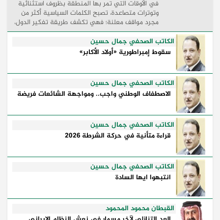
في الأوقات التي تمر بها المنطقة بظروف استثنائية
وتوترات متصاعدة، تصبح الكلمات السياسية أكثر من
مجرد مواقف معلنة؛ فهي تكشف طريقة تفكير الدول،
وكيفية إدارتها للأزمات، والحدود التي تفصل بين القوة
...
الكاتب الصحفي جمال حسين
سقوط إمبراطورية «أولاد الأكابر»
الكاتب الصحفي جمال حسين
الاصطفاف الوطني واجب.. ومواجهة الشائعات فريضة
الكاتب الصحفي جمال حسين
قراءة متأنية في حركة الشرطة 2026
الكاتب الصحفي جمال حسين
انتبهوا ايها السادة
القبطان محمود المحمود
العد التنازلي لآخر مسمار في نعش النظام الإيراني