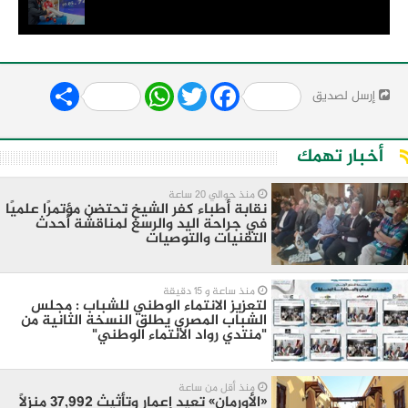
Share
WhatsApp
Twitter
Facebook
إرسل لصديق
أخبار تهمك
منذ حوالي 20 ساعة
نقابة أطباء كفر الشيخ تحتضن مؤتمرًا علميًا
في جراحة اليد والرسغ لمناقشة أحدث
التقنيات والتوصيات
منذ ساعة و 15 دقيقة
لتعزيز الانتماء الوطني للشباب : مجلس
الشباب المصري يطلق النسخة الثانية من
"منتدي رواد الانتماء الوطني"
منذ أقل من ساعة
«الأورمان» تعيد إعمار وتأثيث 37,992 منزلًا