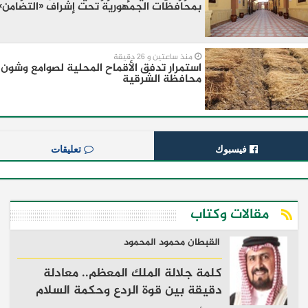
بمحافظات الجمهورية تحت إشراف «التضامن»
منذ ساعتين و 26 دقيقة
استمرار تدفق الأقماح المحلية لصوامع وشون
محافظة الشرقية
فيسبوك
تعليقات
مقالات وكتاب
القبطان محمود المحمود
كلمة جلالة الملك المعظم.. معادلة
دقيقة بين قوة الردع وحكمة السلام