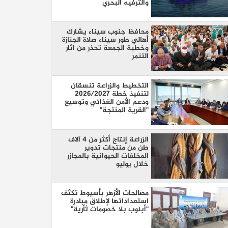
والترفيه البحري
محافظ جنوب سيناء يشارك
أهالي طور سيناء صلاة الجنازة
وخطبة الجمعة تحذر من اثار
التنمر
التخطيط والزراعة تنسقان
لتنفيذ خطة 2026/2027
ودعم الأمن الغذائي وتوسيع
"القرية المنتجة"
الزراعة إنتاج أكثر من 4 آلاف
طن من منتجات تدوير
المخلفات الحيوانية بالمجازر
خلال يوليو
مصالحات الأزهر بأسيوط تكثف
استعداداتها لإطلاق مبادرة
"أبنوب بلا خصومات ثأرية"