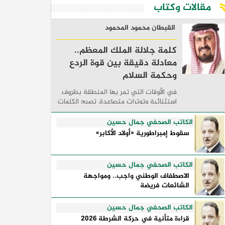
مقالات وكتاب
القبطان محمود المحمود
كلمة جلالة الملك المعظم..
معادلة دقيقة بين قوة الردع
وحكمة السلام
في الأوقات التي تمر بها المنطقة بظروف
استثنائية وتوترات متصاعدة، تصبح الكلمات
السياسية أكثر من مجرد مواقف معلنة؛ فهي
تكشف طريقة تفكير الدول، وكيفية إدارتها
الكاتب الصحفي جمال حسين
للأزمات، والحدود التي تفصل بين القوة ...
سقوط إمبراطورية «أولاد الأكابر»
الكاتب الصحفي جمال حسين
الاصطفاف الوطني واجب.. ومواجهة
الشائعات فريضة
الكاتب الصحفي جمال حسين
قراءة متأنية في حركة الشرطة 2026