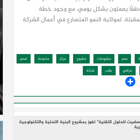
وظفي الشركة بلغ اليوم نحو 350 موظفًا يعملون بشكل يومي، مع وجود خطة
قبلة، لمواكبة النمو المتسارع في أعمال الشركة
مصر
مشروعات
مشروع
مركز
متنوعة
لمصر
عراقي
طلب
شركة
ون جنيه.. "ساميت للحلول التقنية" تفوز بمشروع البنية التحتية والتكنولوجية
رية