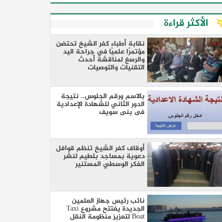
الأكثر قراءة
نقابة أطباء كفر الشيخ تحتضن
مؤتمرًا علميًا في جراحة اليد
والرسغ لمناقشة أحدث
التقنيات والتوصيات
بالاسم ورقم الجلوس.. نتيجة
الدور الثاني للشهادة الإعدادية
فى بنى سويف
أوقاف كفر الشيخ تنظم قوافل
دعوية بمساجد بلطيم لنشر
الفكر الوسطي المستنير
نائب رئيس جهاز العلمين
الجديدة يفتتح مشروع Taxi
Boat لتعزيز منظومة النقل