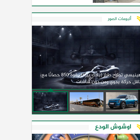
ألبومات الصور
لأول مرة.. مصر
هينيسي تطرح طراز (بلاك بيرد) بقوة 850 حصانًا مع
اقل حركة يدوي ومن دون شاشات
2026)
اوشوش الودع