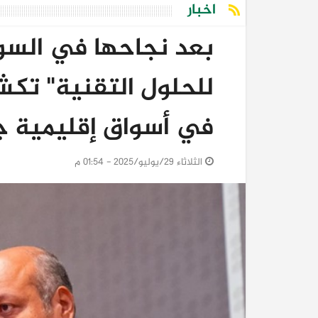
اخبار
بعد نجاحها في السو
للحلول التقنية" تك
في أسواق إقليمية ج
الثلاثاء 29/يوليو/2025 - 01:54 م