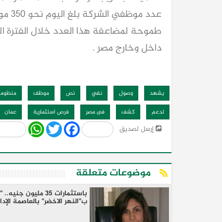
عدد م
طموحة لمضاعفة هذا العدد خلال الفترة الم
داخل وخارج مصر .
يشهد
وصول
نفي
نص
موظف
منظومة
لدعم
كشف
فى مصر
فرص استثمارية
عمان
Share
WhatsApp
Twitter
Facebook
إرسل لصديق
موضوعات متعلقة
باستثمارات 35 ملي
ب"النهر الاخضر" بالعاصمة الإدا