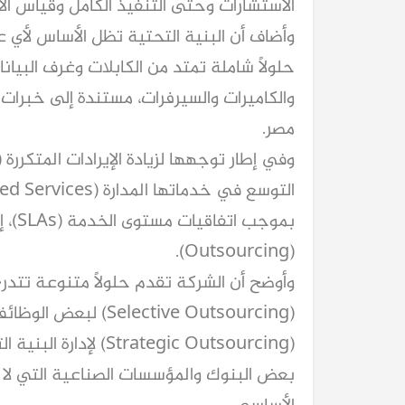
الاستشارات وحتى التنفيذ الكامل وقياس الأث
وأضاف أن البنية التحتية تظل الأساس لأي ع
حلولًا شاملة تمتد من الكابلات وغرف البيان
والكاميرات والسيرفرات، مستندة إلى خبر
مصر.
كيا EV9 GT للباحثين عن متعة قيادة السيار
بموجب
العائلية
(Outsourcing).
وأوضح أن الشركة تقدم حلولًا متنوعة تتدرج 
(elective Outsourcing
(trategic Outsourcing
بعض البنوك والمؤسسات الصناعية التي لا تُ