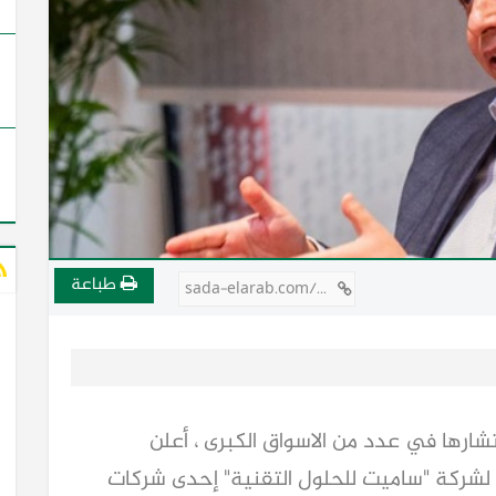
طباعة
sada-elarab.com/772515
شارها في عدد من الاسواق الكبرى ، أعلن
لشركة "ساميت للحلول التقنية" إحدى شركات