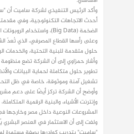
الأساسي.
وأكد الرئيس التنفيذي لشركة ساميت أن "سامي
أحدث الاتجاهات التكنولوجية، وفي مقدمتها
الضخمة (Big Data)، واستخدام
وعلى رأسها القطاع المصرفي، الذي تُعدّ الشر
حلول متقدمة للبنية التحتية، والخدمات الر
وأشار حمزاوي إلى أن الشركة تضع منظومة ا
تطوير حلول متكاملة لحماية البيانات والأ
تشغيل آمنة وموثوقة، خاصة في ظل التحديات 
وأوضح أن الشركة تركز أيضًا على دعم مشرو
وإنترنت الأشياء، والبنية الرقمية المتكاملة
المشروعات النوعية داخل مصر وخارجها في ه
ولفت إلى أن الاستثمار في العنصر البشري ي
"ساميت" بتدريب كوادرها بصفة مستمرة لمواك