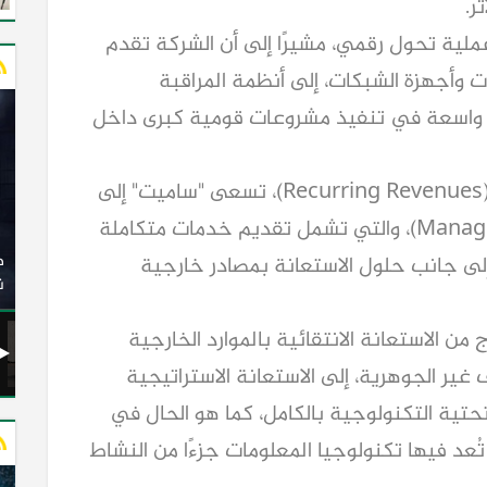
ر.
ملية تحول رقمي، مشيرًا إلى أن الشركة تقدم
ات وأجهزة الشبكات، إلى أنظمة المراقبة
ات واسعة في تنفيذ مشروعات قومية كبرى داخل
وفي إطار توجهها لزيادة الإيرادات المتكررة (Recurring Revenues)، تسعى "ساميت" إلى
التوسع في خدماتها المدارة (Managed Services)، والتي تشمل تقديم خدمات متكاملة
وزير النقل يدشن 20 أتوبيسًا جديدًا مكيفًا من إنتاج شركة
ات الكهربائية
النصر للسيارات إلى شركة الاتحاد العربي للنقل البري
 اتفاقيات مستوى الخدمة (SLAs)، إلى جانب حلول الاستعانة بمصادر خارجية
(السوبرجيت)
ن
من الاستعانة الانتقائية بالموارد الخارجية
S) لبعض الوظائف غير الجوهرية، إلى الاستعانة الاستراتيجية
S) لإدارة البنية التحتية التكنولوجية بالكامل، كما هو الحال في
عد فيها تكنولوجيا المعلومات جزءًا من النشاط