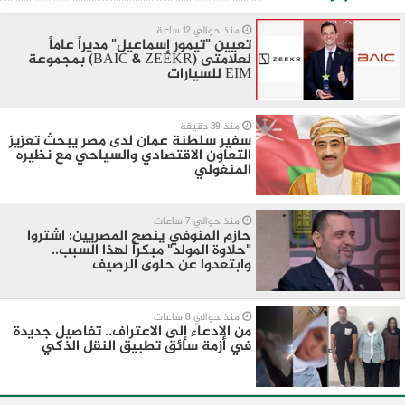
منذ حوالي 12 ساعة
تعيين "تيمور إسماعيل" مديراً عاماً
لعلامتى (BAIC & ZEEKR) بمجموعة
EIM للسيارات
منذ 39 دقيقة
سفير سلطنة عمان لدى مصر يبحث تعزيز
التعاون الاقتصادي والسياحي مع نظيره
المنغولي ​
منذ حوالي 7 ساعات
​حازم المنوفي ينصح المصريين: اشتروا
"حلاوة المولد" مبكراً لهذا السبب..
وابتعدوا عن حلوى الرصيف
منذ حوالي 8 ساعات
من الادعاء إلى الاعتراف.. تفاصيل جديدة
في أزمة سائق تطبيق النقل الذكي