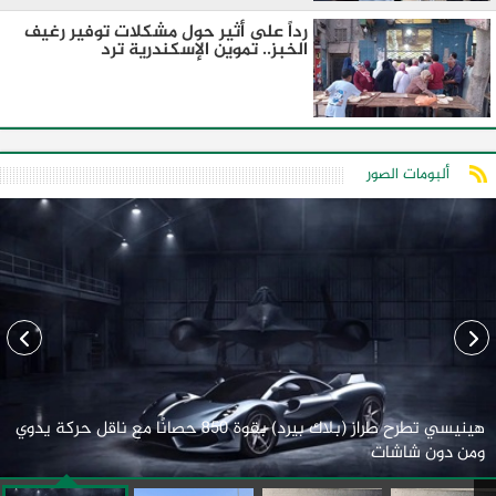
رداً على أثير حول مشكلات توفير رغيف
الخبز.. تموين الإسكندرية ترد
ألبومات الصور
هينيسي تطرح طراز (بلاك بيرد) بقوة 850 حصانًا مع ناقل حركة يدوي
ومن دون شاشات