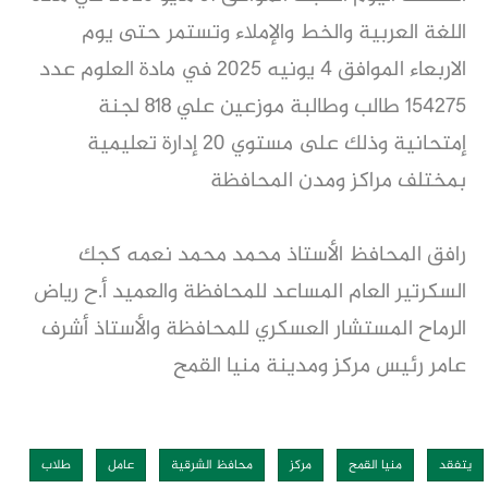
اللغة العربية والخط والإملاء وتستمر حتى يوم
الاربعاء الموافق 4 يونيه 2025 في مادة العلوم عدد
154275 طالب وطالبة موزعين علي 818 لجنة
إمتحانية وذلك على مستوي 20 إدارة تعليمية
بمختلف مراكز ومدن المحافظة
رافق المحافظ الأستاذ محمد محمد نعمه كجك
السكرتير العام المساعد للمحافظة والعميد أ.ح رياض
الرماح المستشار العسكري للمحافظة والأستاذ أشرف
عامر رئيس مركز ومدينة منيا القمح
يتفقد
منيا القمح
مركز
محافظ الشرقية
عامل
طلاب