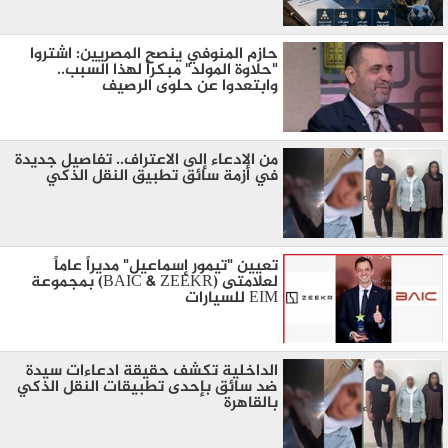
​حازم المنوفي ينصح المصريين: اشتروا
"حلاوة المولد" مبكراً لهذا السبب..
وابتعدوا عن حلوى الرصيف
من الادعاء إلى الاعتراف.. تفاصيل جديدة
في أزمة سائق تطبيق النقل الذكي
تعيين "تيمور إسماعيل" مديراً عاماً
لعلامتى (BAIC & ZEEKR) بمجموعة
EIM للسيارات
الداخلية تكشف حقيقة ادعاءات سيدة
ضد سائق بإحدى تطبيقات النقل الذكي
بالقاهرة