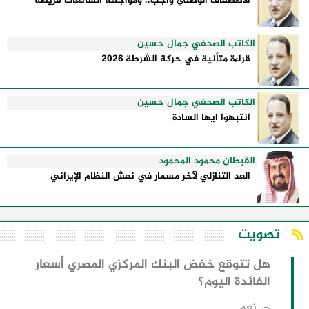
الاصطفاف الوطني واجب.. ومواجهة الشائعات فريضة
الكاتب الصحفي جمال حسين
قراءة متأنية في حركة الشرطة 2026
الكاتب الصحفي جمال حسين
انتبهوا ايها السادة
القبطان محمود المحمود
العد التنازلي لآخر مسمار في نعش النظام الإيراني
تصويت
هل تتوقع خفض البنك المركزي المصري أسعار
الفائدة اليوم؟
نعم