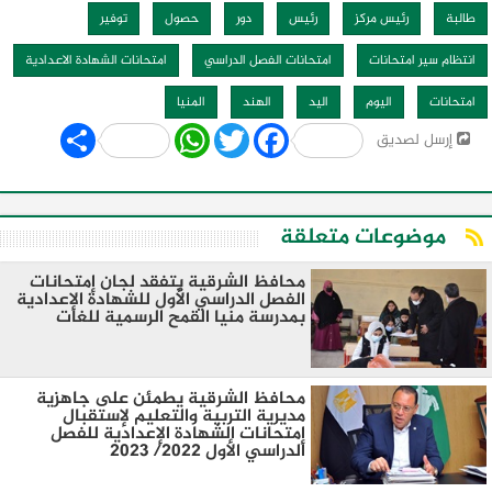
طالبة
رئيس مركز
رئيس
دور
حصول
توفير
انتظام سير امتحانات
امتحانات الفصل الدراسي
امتحانات الشهادة الاعدادية
امتحانات
اليوم
اليد
الهند
المنيا
Share
WhatsApp
Twitter
Facebook
إرسل لصديق
موضوعات متعلقة
محافظ الشرقية يتفقد لجان إمتحانات
الفصل الدراسي الأول للشهادة الإعدادية
بمدرسة منيا القمح الرسمية للغات
محافظ الشرقية يطمئن على جاهزية
مديرية التربية والتعليم لإستقبال
إمتحانات الشهادة الإعدادية للفصل
الدراسي الأول 2022/ 2023