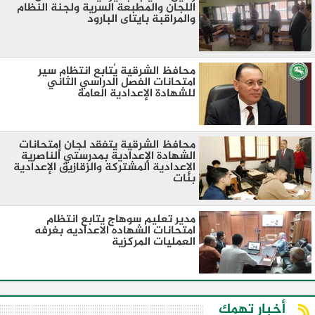
اللجان والمطبعة السرية ولجنة النظام
والمراقبة بايتاى البارود
محافظ الشرقية يُتابع انتظام سير
امتحانات الفصل الدراسي الثاني
للشهادة الإعدادية العامة
محافظ الشرقية يتفقد لجان إمتحانات
الشهادة الإعدادية بمدرستي الناصرية
الإعدادية المشتركة والزقازيق الإعدادية
بنات
مدير تعليم سوهاج يتابع انتظام
امتحانات الشهاده الاعداديه بغرفه
العمليات المركزية
أخبار تهمك