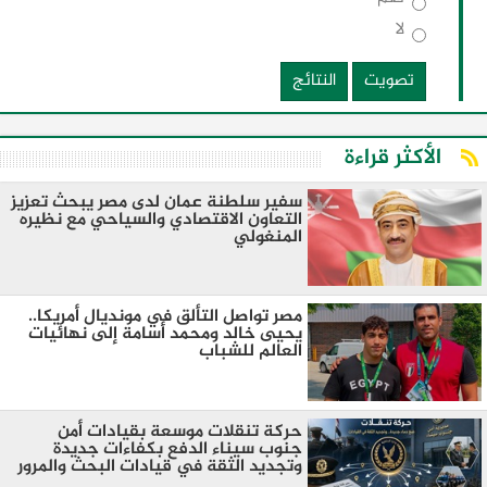
لا
تصويت
النتائج
الأكثر قراءة
سفير سلطنة عمان لدى مصر يبحث تعزيز
التعاون الاقتصادي والسياحي مع نظيره
المنغولي ​
مصر تواصل التألق في مونديال أمريكا..
يحيى خالد ومحمد أسامة إلى نهائيات
العالم للشباب
حركة تنقلات موسعة بقيادات أمن
جنوب سيناء الدفع بكفاءات جديدة
وتجديد الثقة في قيادات البحث والمرور