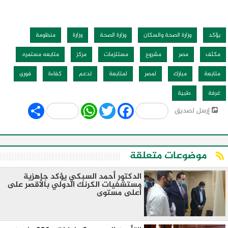
يؤكد
وزارة الصحة والسكان
وزارة الصحة
وزارة
منظومة
مكثف
مصر
مشروع
مستلزمات
مركز
متابعه مستمره.
متابعة
مبارك
لمصر
لمتابعة
لدعم
كفاءة
فورى
غرفة
طبية
Share
WhatsApp
Twitter
Facebook
إرسل لصديق
موضوعات متعلقة
الدكتور أحمد السبكي يؤكد جاهزية
مستشفيات الكرنك الدولي بالأقصر على
أعلى مستوى