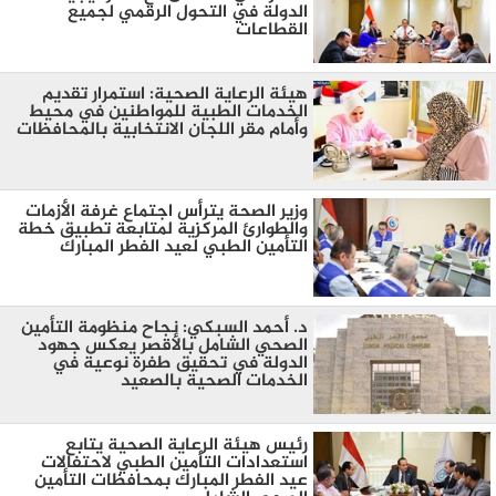
الدولة في التحول الرقمي لجميع
القطاعات
هيئة الرعاية الصحية: استمرار تقديم
الخدمات الطبية للمواطنين في محيط
وأمام مقر اللجان الانتخابية بالمحافظات
وزير الصحة يترأس اجتماع غرفة الأزمات
والطوارئ المركزية لمتابعة تطبيق خطة
التأمين الطبي لعيد الفطر المبارك
د. أحمد السبكي: نجاح منظومة التأمين
الصحي الشامل بالأقصر يعكس جهود
الدولة في تحقيق طفرة نوعية في
الخدمات الصحية بالصعيد
رئيس هيئة الرعاية الصحية يتابع
استعدادات التأمين الطبي لاحتفالات
عيد الفطر المبارك بمحافظات التأمين