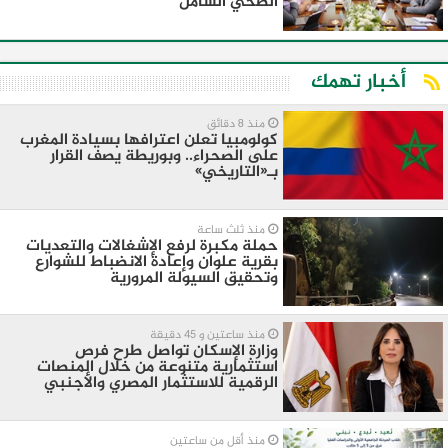
الصحي الشامل
أخبار تهمك
منذ 8 دقائق
كولومبيا تعلن اعترافها بسيادة المغرب
على الصحراء.. وبوريطة يصف القرار
بـ«التاريخي»
منذ ثلث ساعة
حملة مكبرة لرفع الإشغالات والتعديات
بقرية علوان وإعادة الانضباط للشوارع
وتحقيق السيولة المرورية
منذ ساعتين و 45 دقيقة
وزارة الإسكان تواصل طرح فرص
استثمارية متنوعة من خلال المنصات
الرقمية للاستثمار المصري والأجنبي
منذ أقل من ساعتين