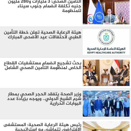
التأمين الصحى: 3 مليارات و280 مليون
جنيه تكلفة انضمام جنوب سيناء
للمنظومة
هيئة الرعاية الصحية تعلن خطة التأمين
الطبي لاحتفالات عيد الأضحى المبارك
بحث تشجيع انضمام مستشفيات القطاع
الخاص لمنظومة التأمين الصحي الشامل
وزير الصحة يتفقد الحجر الصحي بمطار
شرم الشيخ الدولي.. ويوجه بزيادة عدد
البوابات الحرارية
رئيس هيئة الرعاية الصحية: المستشفى
الافتراضي تتماشى مع استراتيجية