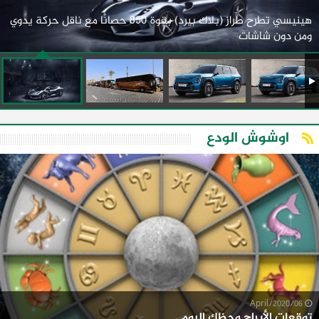
هينيسي تطرح طراز (بلاك بيرد) بقوة 850 حصانًا مع ناقل حركة يدوي
ومن دون شاشات
اوشوش الودع
06/April/2020
توقعات الأبراج وحظك اليوم