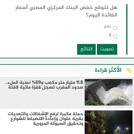
هل تتوقع خفض البنك المركزي المصري أسعار
الفائدة اليوم؟
نعم
لا
تصويت
النتائج
الأكثر قراءة
11.8 مليار متر مكعب و69% نسبة الملء..
سدود المغرب تسجل قفزة مائية لافتة
حملة مكبرة لرفع الإشغالات والتعديات
بقرية علوان وإعادة الانضباط للشوارع
وتحقيق السيولة المرورية