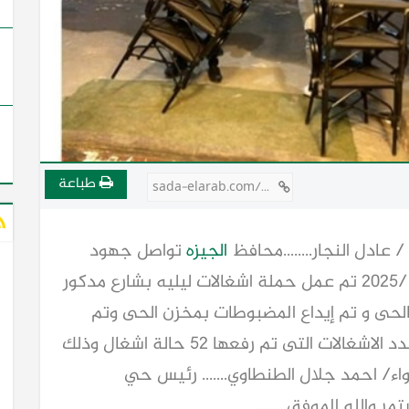
طباعة
sada-elarab.com/752757
ادل النجار........محافظ
الجيزه
تواصل جهود
حى العمرانيه اليوم الأربعاء الموافق ٢٩ / ١ /٢٠٢٥ تم عمل حملة اشغالات ليليه بشارع مدكور
الحى و تم إيداع المضبوطات بمخزن الحى وتم
القانونية حيال المخالفين عدد الاشغالات التى تم رفعها ٥٢ حالة اشغال وذلك
واء/ احمد جلال الطنطاوي....... رئيس حي
مر والله الموفق........