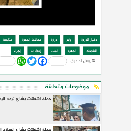
وكيل الوزارة
وزير
وزارة
محافظ الجيزة
متابعة
الشرطه
الجيزة
البناء
إجراءات
إجراء
Share
WhatsApp
Twitter
Facebook
إرسل لصديق
موضوعات متعلقة
حملة اشغالات بشارع ترعه الز
حملة اشغالات بشارع السلام ال