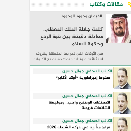
مقالات وكتاب
القبطان محمود المحمود
كلمة جلالة الملك المعظم..
معادلة دقيقة بين قوة الردع
وحكمة السلام
في الأوقات التي تمر بها المنطقة بظروف
استثنائية وتوترات متصاعدة، تصبح الكلمات
السياسية أكثر من مجرد مواقف معلنة؛ فهي
تكشف طريقة تفكير الدول، وكيفية إدارتها
الكاتب الصحفي جمال حسين
للأزمات، والحدود التي تفصل بين القوة ...
سقوط إمبراطورية «أولاد الأكابر»
الكاتب الصحفي جمال حسين
الاصطفاف الوطني واجب.. ومواجهة
الشائعات فريضة
الكاتب الصحفي جمال حسين
قراءة متأنية في حركة الشرطة 2026