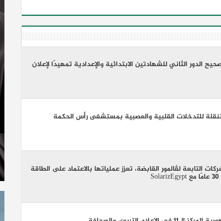
يح الدور الثاني للشهادتين الابتدائية والإعدادية تمهيدًا لإعلان
لمتنقلة للتدخلات القلبية والعصبية بمستشفى رأس الحكمة
كات التابعة لڤالمور القابضة، تعزز عملياتها بالاعتماد على الطاقة
S
لإعلام التربوي والصحافة