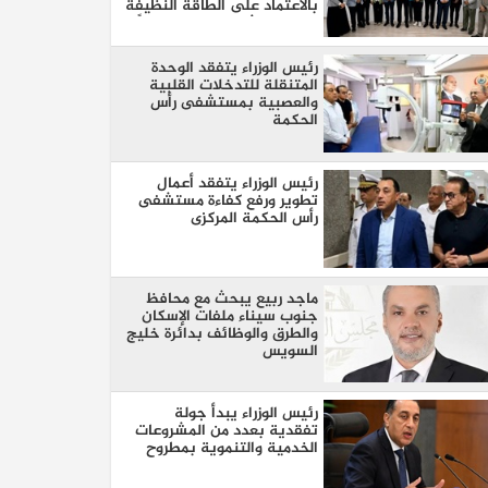
بالاعتماد على الطاقة النظيفة
من خلال شراكة تمتد 30 عامًا
مع SolarizEgypt
رئيس الوزراء يتفقد الوحدة
المتنقلة للتدخلات القلبية
والعصبية بمستشفى رأس
الحكمة
رئيس الوزراء يتفقد أعمال
تطوير ورفع كفاءة مستشفى
رأس الحكمة المركزى
ماجد ربيع يبحث مع محافظ
جنوب سيناء ملفات الإسكان
والطرق والوظائف بدائرة خليج
السويس
رئيس الوزراء يبدأ جولة
تفقدية بعدد من المشروعات
الخدمية والتنموية بمطروح