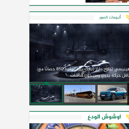
ألبومات الصور
لأول مرة.. مصر
هينيسي تطرح طراز (بلاك بيرد) بقوة 850 حصانًا مع
اقل حركة يدوي ومن دون شاشات
2026)
اوشوش الودع