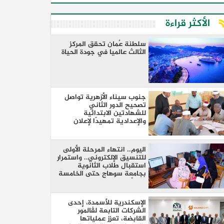
الأكثر قراءة
سلطنة عٌمان تحقق المركز
الثالث عالميا في جودة الحياة
جنوب سيناء الأزهرية تواصل
تصحيح الدور الثاني
للشهادتين الابتدائية
والإعدادية تمهيدًا لإعلان
النتائج
اليوم.. انتهاء المرحلة الأولى
للتنسيق الإلكتروني.. واستمرار
استقبال طلاب الثانوية
بجامعة سوهاج حتى الخامسة
مساءً
الإسكندرية للأسمدة، إحدى
الشركات التابعة لڤالمور
القابضة، تعزز عملياتها