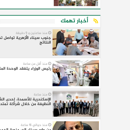
أخبار تهمك
منذ ساعتين و 9 دقيقة
جنوب سيناء الأزهرية تواصل تصح
النتائج
منذ أقل من ساعة
رئيس الوزراء يتفقد الوحدة ا
منذ ساعة
الإسكندرية للأسمدة، إحدى الشر
النظيفة من خلال شراكة تمتد 30 عامًا مع olarizEgypt
منذ حوالي 16 ساعة
من طور سيناء إلى منصة الجمهورية المركز الـ11 في ا