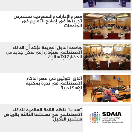
مصر والإمارات والسعودية تستعرض
تجربتها في إصلاح التعليم في
الجامعات
جامعة الدول العربية تؤكد أن الذكاء
الاصطناعي سيؤدي إلى شكل جديد من
الحضارة الإنسانية
آفاق التوثيق في عصر الذكاء
الاصطناعي في ندوة بمكتبة
الإسكندرية
"سدايا" تنظم القمة العالمية للذكاء
الاصطناعي في نسختها الثالثة بالرياض
سبتمبر المقبل