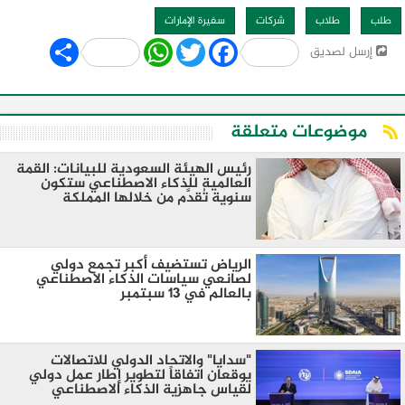
طلب
طلاب
شركات
سفيرة الإمارات
Share
WhatsApp
Twitter
Facebook
إرسل لصديق
موضوعات متعلقة
رئيس الهيئة السعودية للبيانات: القمة
العالمية للذكاء الاصطناعي ستكون
سنوية تُقدَّم من خلالها المملكة
الرياض تستضيف أكبر تجمع دولي
لصانعي سياسات الذكاء الاصطناعي
بالعالم في 13 سبتمبر
"سدايا" والاتحاد الدولي للاتصالات
يوقعان اتفاقاً لتطوير إطار عمل دولي
لقياس جاهزية الذكاء الاصطناعي