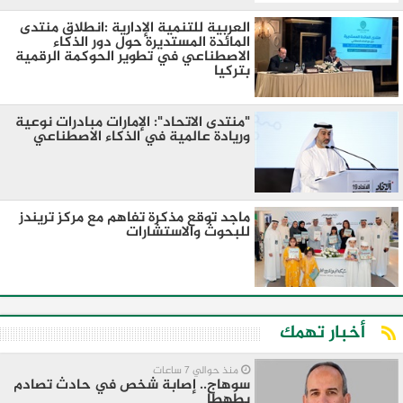
العربية للتنمية الإدارية :انطلاق منتدى
المائدة المستديرة حول دور الذكاء
الاصطناعي في تطوير الحوكمة الرقمية
بتركيا
"منتدى الاتحاد": الإمارات مبادرات نوعية
وريادة عالمية في الذكاء الاصطناعي
ماجد توقع مذكرة تفاهم مع مركز تريندز
للبحوث والاستشارات
أخبار تهمك
منذ حوالي 7 ساعات
سوهاج.. إصابة شخص في حادث تصادم
بطهطا