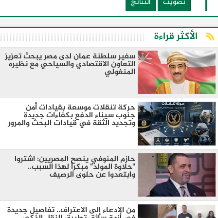
تصويت
النتائج
الأكثر قراءة
سفير سلطنة عمان لدى مصر يبحث تعزيز
التعاون الاقتصادي والسياحي مع نظيره
المنغولي ​
حركة تنقلات موسعة بقيادات أمن
جنوب سيناء الدفع بكفاءات جديدة
وتجديد الثقة في قيادات البحث والمرور
​حازم المنوفي ينصح المصريين: اشتروا
"حلاوة المولد" مبكراً لهذا السبب..
وابتعدوا عن حلوى الرصيف
من الادعاء إلى الاعتراف.. تفاصيل جديدة