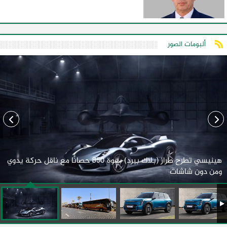
ألبومات الصور
هينيسي تطرح طراز (بلاك بيرد) بقوة 850 حصانًا مع ناقل حركة يدوي
ومن دون شاشات