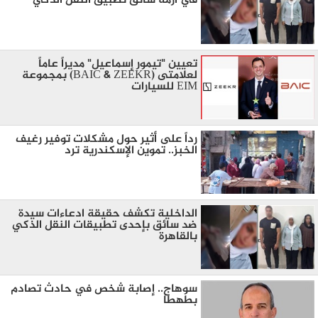
في أزمة سائق تطبيق النقل الذكي
تعيين "تيمور إسماعيل" مديراً عاماً
لعلامتى (BAIC & ZEEKR) بمجموعة
EIM للسيارات
رداً على أثير حول مشكلات توفير رغيف
الخبز.. تموين الإسكندرية ترد
الداخلية تكشف حقيقة ادعاءات سيدة
ضد سائق بإحدى تطبيقات النقل الذكي
بالقاهرة
سوهاج.. إصابة شخص في حادث تصادم
بطهطا