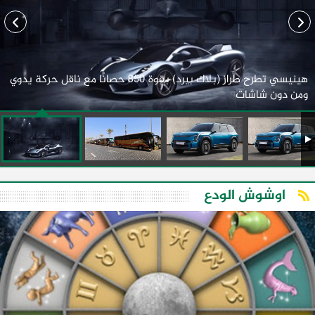
هينيسي تطرح طراز (بلاك بيرد) بقوة 850 حصانًا مع ناقل حركة يدوي
ومن دون شاشات
اوشوش الودع