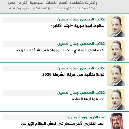
وتوترات متصاعدة، تصبح الكلمات السياسية أكثر من مجرد
مواقف معلنة؛ فهي تكشف طريقة تفكير الدول، وكيفية
إدارتها للأزمات، والحدود التي تفصل بين القوة ...
الكاتب الصحفي جمال حسين
سقوط إمبراطورية «أولاد الأكابر»
الكاتب الصحفي جمال حسين
الاصطفاف الوطني واجب.. ومواجهة الشائعات فريضة
الكاتب الصحفي جمال حسين
قراءة متأنية في حركة الشرطة 2026
الكاتب الصحفي جمال حسين
انتبهوا ايها السادة
القبطان محمود المحمود
العد التنازلي لآخر مسمار في نعش النظام الإيراني