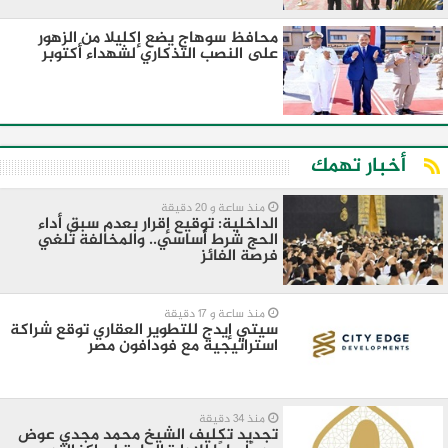
محافظ سوهاج يضع إكليلا من الزهور
على النصب التذكاري لشهداء أكتوبر
أخبار تهمك
منذ ساعة و 20 دقيقة
الداخلية: توقيع إقرار بعدم سبق أداء
الحج شرط أساسي.. والمخالفة تُلغي
فرصة الفائز
منذ ساعة و 17 دقيقة
سيتي إيدج للتطوير العقاري توقع شراكة
استراتيجية مع فودافون مصر
منذ 34 دقيقة
تجديد تكليف الشيخ محمد مجدي عوض