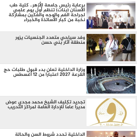
برعاية رئيس جامعة الأزهر.. كلية طب
الأسنان (بنات) تنظم أول يوم علمي
لجراحة الفم والوجه والفكين بمشاركة
نخبة من كبار الأساتذة والخبراء
وفد سياحي متعدد الجنسيات يزور
منطقة آثار بني حسن
وزارة الداخلية تعلن بدء قبول طلبات حج
القرعة 2027 اعتبارًا من 12 أغسطس
تجديد تكليف الشيخ محمد مجدي عوض
مديرًا عامًا للإدارة العامة لمراكز التدريب
الداخلية تحدد شروط السن والحالة