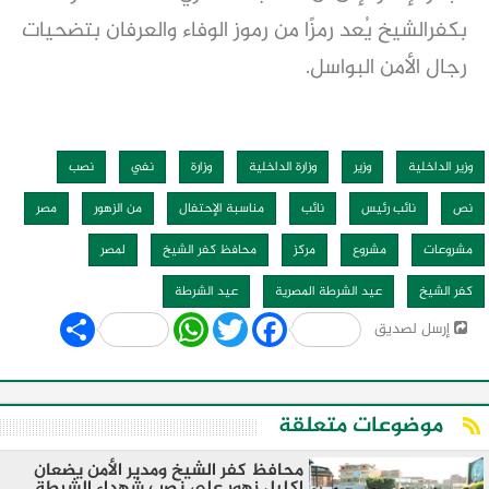
بكفرالشيخ يُعد رمزًا من رموز الوفاء والعرفان بتضحيات
رجال الأمن البواسل.
وزير الداخلية
وزير
وزارة الداخلية
وزارة
نفي
نصب
نص
نائب رئيس
نائب
مناسبة الإحتفال
من الزهور
مصر
مشروعات
مشروع
مركز
محافظ كفر الشيخ
لمصر
كفر الشيخ
عيد الشرطة المصرية
عيد الشرطة
Share
WhatsApp
Twitter
Facebook
إرسل لصديق
موضوعات متعلقة
محافظ كفر الشيخ ومدير الأمن يضعان
إكليل زهور على نصب شهداء الشرطة