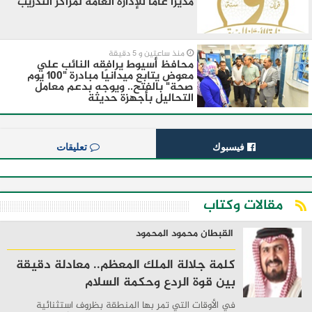
مديرًا عامًا للإدارة العامة لمراكز التدريب
منذ ساعتين و 5 دقيقة
محافظ أسيوط يرافقه النائب علي
معوض يتابع ميدانيًا مبادرة "100 يوم
صحة" بالفتح.. ويوجه بدعم معامل
التحاليل بأجهزة حديثة
فيسبوك
تعليقات
مقالات وكتاب
القبطان محمود المحمود
كلمة جلالة الملك المعظم.. معادلة دقيقة
بين قوة الردع وحكمة السلام
في الأوقات التي تمر بها المنطقة بظروف استثنائية