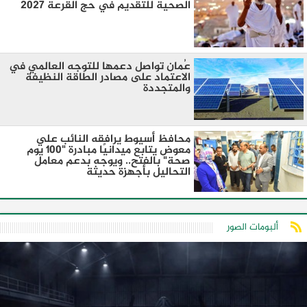
الصحية للتقديم في حج القرعة 2027
عُمان تواصل دعمها للتوجه العالمي في
الاعتماد على مصادر الطاقة النظيفة
والمتجددة
محافظ أسيوط يرافقه النائب علي
معوض يتابع ميدانيًا مبادرة "100 يوم
صحة" بالفتح.. ويوجه بدعم معامل
التحاليل بأجهزة حديثة
ألبومات الصور