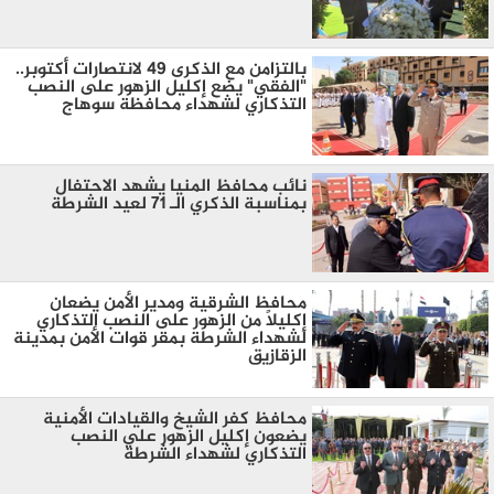
بالتزامن مع الذكرى 49 لانتصارات أكتوبر..
"الفقي" يضع إكليل الزهور على النصب
التذكاري لشهداء محافظة سوهاج
نائب محافظ المنيا يشهد الاحتفال
بمناسبة الذكري الـ 71 لعيد الشرطة
محافظ الشرقية ومدير الأمن يضعان
إكليلاً من الزهور على النصب التذكاري
لشهداء الشرطة بمقر قوات الأمن بمدينة
الزقازيق
محافظ كفر الشيخ والقيادات الأمنية
يضعون إكليل الزهور علي النصب
التذكاري لشهداء الشرطة