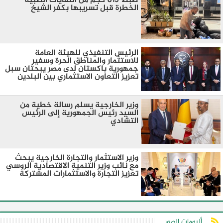
ضبط 815 كجم من النفايات الطبية
الخطرة قبل تسريبها بكفر الشيخ
الرئيس التنفيذي للهيئة العامة
للاستثمار والمناطق الحرة وسفير
جمهورية باكستان لدى مصر يبحثان سبل
تعزيز التعاون الاستثماري بين البلدين
وزير الخارجية يسلم رسالة خطية من
السيد رئيس الجمهورية إلى الرئيس
التشادي
وزير الاستثمار والتجارة الخارجية يبحث
مع نائب وزير التنمية الاقتصادية الروسي
تعزيز التجارة والاستثمارات المشتركة
ألبومات الصور