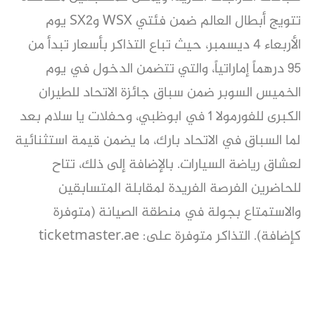
تتويج أبطال العالم ضمن فئتي WSX وSX2 يوم
الأربعاء 4 ديسمبر، حيث تباع التذاكر بأسعار تبدأ من
95 درهماً إماراتياً، والتي تتضمن الدخول في يوم
الخميس السوبر ضمن سباق جائزة الاتحاد للطيران
الكبرى للفورمولا 1 في ابوظبي، وحفلات يا سلام بعد
لما السباق في الاتحاد بارك، ما يضمن قيمة استثنائية
لعشاق رياضة السيارات. بالإضافة إلى ذلك، تتاح
للحاضرين الفرصة الفريدة لمقابلة المتسابقين
والاستمتاع بجولة في منطقة الصيانة (متوفرة
كإضافة). التذاكر متوفرة على: ticketmaster.ae