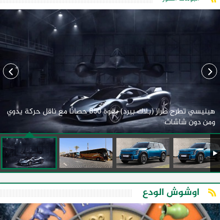
هينيسي تطرح طراز (بلاك بيرد) بقوة 850 حصانًا مع ناقل حركة يدوي
ومن دون شاشات
اوشوش الودع