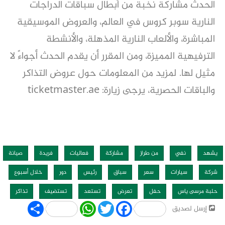
الحدث مشاركة نخبة من أبطال سباقات الدراجات
النارية سوبر كروس في العالم، والعروض الموسيقية
المباشرة، والألعاب النارية المذهلة، والأنشطة
الترفيهية المميزة، ومن المقرر أن يقدم الحدث أجواءً لا
مثيل لها. لمزيد من المعلومات حول عروض التذاكر
والباقات الحصرية، يرجى زيارة: ticketmaster.ae
يشهد
نفي
من طراز
مشاركة
فعاليات
فريدة
صيانة
شركة
سيارات
سعر
سباق
رئيس
دور
خلال أسبوع
حلبة مرسى ياس
حفل
تعرض
تستعد
تستضيف
تذاكر
Share
WhatsApp
Twitter
Facebook
إرسل لصديق