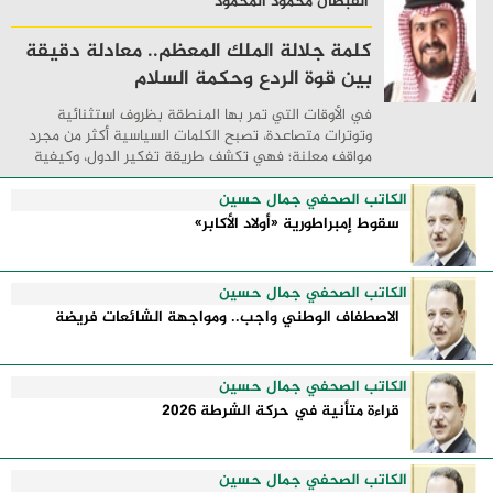
القبطان محمود المحمود
كلمة جلالة الملك المعظم.. معادلة دقيقة
بين قوة الردع وحكمة السلام
في الأوقات التي تمر بها المنطقة بظروف استثنائية
وتوترات متصاعدة، تصبح الكلمات السياسية أكثر من مجرد
مواقف معلنة؛ فهي تكشف طريقة تفكير الدول، وكيفية
إدارتها للأزمات، والحدود التي تفصل بين القوة ...
الكاتب الصحفي جمال حسين
سقوط إمبراطورية «أولاد الأكابر»
الكاتب الصحفي جمال حسين
الاصطفاف الوطني واجب.. ومواجهة الشائعات فريضة
الكاتب الصحفي جمال حسين
قراءة متأنية في حركة الشرطة 2026
الكاتب الصحفي جمال حسين