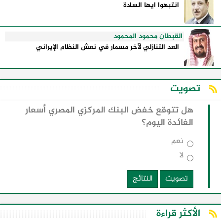
انتبهوا ايها السادة
القبطان محمود المحمود
العد التنازلي لآخر مسمار في نعش النظام الإيراني
تصويت
هل تتوقع خفض البنك المركزي المصري أسعار
الفائدة اليوم؟
نعم
لا
تصويت
النتائج
الأكثر قراءة