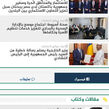
للاستثمار والمناطق الحرة وسفير
جمهورية باكستان لدى مصر يبحثان سبل
تعزيز التعاون الاستثماري بين البلدين
منذ حوالي 6 ساعات
صحة أسيوط: اجتماع موسع بالإدارة
الصحية بالبداري لتعزيز خدمات تنظيم
الأسرة وتكاملها
منذ حوالي 6 ساعات
وزير الخارجية يسلم رسالة خطية من
السيد رئيس الجمهورية إلى الرئيس
التشادي
فيسبوك
تعليقات
مقالات وكتاب