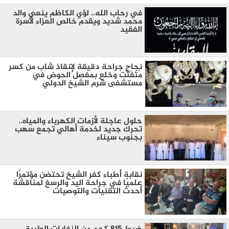
في رحاب الله.. لؤي الكاظم ينعي والد
محمد شديد ويقدم خالص العزاء لأسرة
الفقيد
نجاح جراحة دقيقة لإنقاذ شاب من كسر
مُتَفَتِّت وخلع بمفصل الحوض في
مستشفى شرم الشيخ الدولي
حلول عاجلة لأزمات الكهرباء والمياه..
تحرك جديد لخدمة أهالي تجمع سهب
بجنوب سيناء
نقابة أطباء كفر الشيخ تحتضن مؤتمرًا
علميًا في جراحة اليد والرسغ لمناقشة
أحدث التقنيات والتوصيات