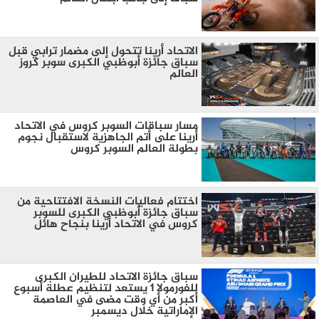
الاتحاد أرينا تتحول إلى مضمار ترابي قبل
سباق جائزة أبوظبي الكبرى سوبر كروز
العالم
مسار سباقات السوبر كروس في الاتحاد
أرينا على أتم الجاهزية لاستقبال نجوم
بطولة العالم السوبر كروس
اختتام فعاليات النسخة الافتتاحية من
سباق جائزة أبوظبي الكبرى للسوبر
كروس في الاتحاد أرينا بنجاح هائل
سباق جائزة الاتحاد للطيران الكبرى
للفورمولا 1 يستعد لتنظيم عطلة أسبوع
أكبر من أي وقت مضى في العاصمة
الإماراتية خلال ديسمبر