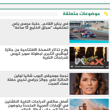
موضوعات متعلقة
في يناير القادم.. حلبة مرسى ياس
تستضيف "سباق الخليج 12 ساعة"
طرح تذاكر النسخة الافتتاحية من جائزة
أبوظبي الكبرى لبطولة سوبر كروس
للدراجات النارية
نجمة موسيقى البوب شانيا تواين
الحائزة على جوائز جرامي تحيي حفلة
مساء السبت
أفضل سائقي الدراجات النارية الناشئين
في الإمارات العربية المتحدة يخوضون
سباقاً إلى جانب أبطال العالم