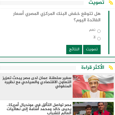
تصويت
هل تتوقع خفض البنك المركزي المصري أسعار
الفائدة اليوم؟
نعم
لا
تصويت
النتائج
الأكثر قراءة
سفير سلطنة عمان لدى مصر يبحث تعزيز
التعاون الاقتصادي والسياحي مع نظيره
المنغولي ​
مصر تواصل التألق في مونديال أمريكا..
يحيى خالد ومحمد أسامة إلى نهائيات
العالم للشباب