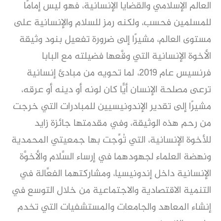
العالم الإسلامي والقضايا الإنسانية، فهو ليس إمامًا
للمسلمين فحسب، ولكنه رمز للسلام والإنسانية على
مستوى العالم، مشيرًا إلى ضرورة تفعيل بنود وثيقة
الأخوة الإنسانية التي وقَّعها فضيلته مع البابا
فرنسيس عام 2019، لما تحويه من مبادئ إنسانية
ترعى مصلحة الإنسان أيًّا كان لونه أو دينه أو عرقه،
مشيرًا إلى تقدير الإندونيسيين للمبادرات التي خرجت
من رحم هذه الوثيقة، وفي مقدمتها جائزة زايد
للأخوة الإنسانية، التي تُوِّجت بها جمعيتي المحمدية
ونهضة العلماء لجهودهما في إرساء السَّلام والأخوَّة
الإنسانية داخل إندونيسيا، ومشاركتهما الفعَّالة في
التنمية الاقتصادية والاجتماعية من خلال التوسع في
إنشاء المعاهد والجامعات والمستشفيات التي تخدم