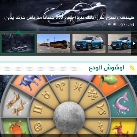
هينيسي تطرح طراز (بلاك بيرد) بقوة 850 حصانًا مع ناقل حركة يدوي
ومن دون شاشات
اوشوش الودع