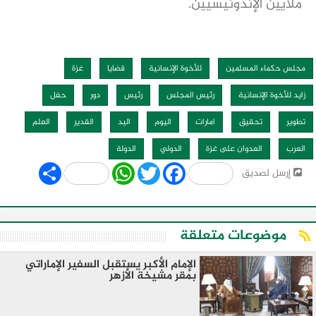
ملايين الإندونيسيين.
مجلس حكماء المسلمين
للأخوة الإنسانية
قضايا
غزة
زايد للأخوة الإنسانية
رئيس المجلس
رئيس
دور
حفل
تطوير
تحقيق
امارات
اليوم
اليد
القدير
العلم
العرب
العدوان على غزة
الدولي
الدولة
Share
WhatsApp
Twitter
Facebook
إرسل لصديق
موضوعات متعلقة
الإمام الأكبر يستقبل السفير الإماراتي
بمقر مشيخة الأزهر