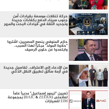
حركة تنقلات موسعة بقيادات أمن
جنوب سيناء الدفع بكفاءات جديدة
وتجديد الثقة في قيادات البحث والمرور
​حازم المنوفي ينصح المصريين: اشتروا
"حلاوة المولد" مبكراً لهذا السبب..
وابتعدوا عن حلوى الرصيف
من الادعاء إلى الاعتراف.. تفاصيل جديدة
في أزمة سائق تطبيق النقل الذكي
تعيين "تيمور إسماعيل" مديراً عاماً
لعلامتى (BAIC & ZEEKR) بمجموعة
EIM للسيارات