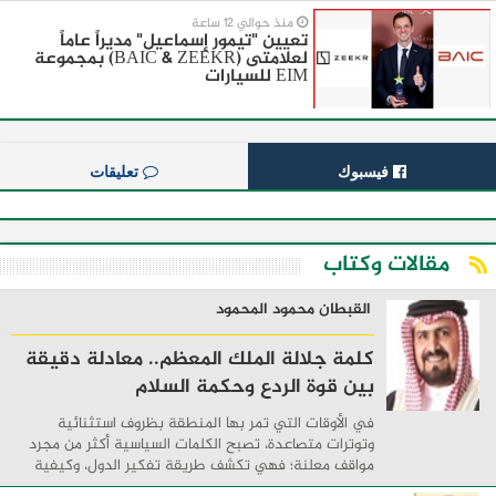
منذ حوالي 12 ساعة
تعيين "تيمور إسماعيل" مديراً عاماً
لعلامتى (BAIC & ZEEKR) بمجموعة
EIM للسيارات
فيسبوك
تعليقات
مقالات وكتاب
القبطان محمود المحمود
كلمة جلالة الملك المعظم.. معادلة دقيقة
بين قوة الردع وحكمة السلام
في الأوقات التي تمر بها المنطقة بظروف استثنائية
وتوترات متصاعدة، تصبح الكلمات السياسية أكثر من مجرد
مواقف معلنة؛ فهي تكشف طريقة تفكير الدول، وكيفية
إدارتها للأزمات، والحدود التي تفصل بين القوة ...